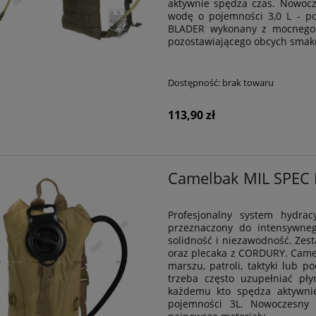
aktywnie spędza czas. Nowocze
wodę o pojemności 3,0 L - p
BLADER wykonany z mocnego i
pozostawiającego obcych smak
Dostępność:
brak towaru
113,90 zł
Camelbak MIL SPEC 
Profesjonalny system hydra
przeznaczony do intensywnego
solidność i niezawodność. Ze
oraz plecaka z CORDURY. Camel
marszu, patroli, taktyki lub 
trzeba często uzupełniać pły
każdemu kto spędza aktywni
pojemności 3L. Nowoczesny 