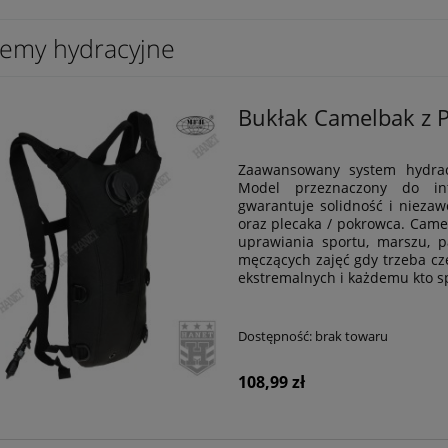
temy hydracyjne
Bukłak Camelbak z P
Zaawansowany system hydrac
Model przeznaczony do inte
gwarantuje solidność i nieza
oraz plecaka / pokrowca. Came
uprawiania sportu, marszu, pa
męczących zajęć gdy trzeba cz
ekstremalnych i każdemu kto s
Dostępność:
brak towaru
108,99 zł