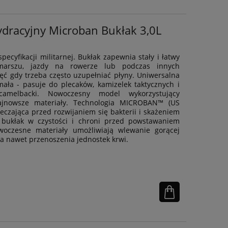
dracyjny Microban Bukłak 3,0L
pecyfikacji militarnej. Bukłak zapewnia stały i łatwy
arszu, jazdy na rowerze lub podczas innych
ęć gdy trzeba często uzupełniać płyny. Uniwersalna
ymała - pasuje do plecaków, kamizelek taktycznych i
amelbacki. Nowoczesny model wykorzystujący
ajnowsze materiały. Technologia MICROBAN™ (US
eczająca przed rozwijaniem się bakterii i skażeniem
 bukłak w czystości i chroni przed powstawaniem
oczesne materiały umożliwiają wlewanie gorącej
 a nawet przenoszenia jednostek krwi.