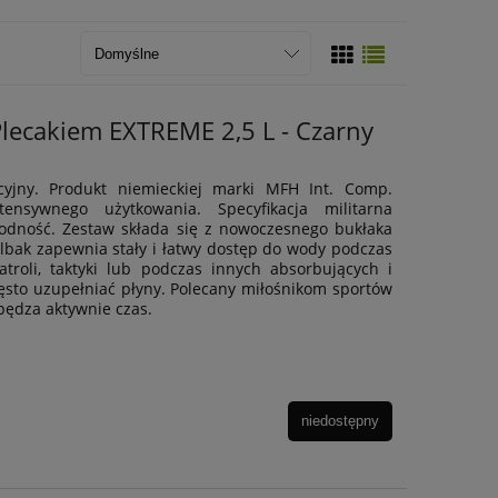
lecakiem EXTREME 2,5 L - Czarny
yjny. Produkt niemieckiej marki MFH Int. Comp.
nsywnego użytkowania. Specyfikacja militarna
wodność. Zestaw składa się z nowoczesnego bukłaka
lbak zapewnia stały i łatwy dostęp do wody podczas
troli, taktyki lub podczas innych absorbujących i
ęsto uzupełniać płyny. Polecany miłośnikom sportów
pędza aktywnie czas.
niedostępny