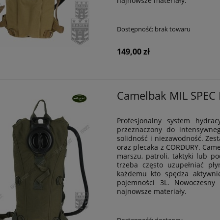
najnowsze materiały.
Dostępność:
brak towaru
149,00 zł
Camelbak MIL SPEC M
Profesjonalny system hydra
przeznaczony do intensywnego
solidność i niezawodność. Ze
oraz plecaka z CORDURY. Camel
marszu, patroli, taktyki lub 
trzeba często uzupełniać pły
każdemu kto spędza aktywni
pojemności 3L. Nowoczesny 
najnowsze materiały.