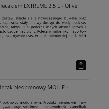
lecakiem EXTREME 2,5 L - Olive
, zestaw składa się z nowoczesnego bukłaka oraz
k zapewnia stały i łatwy dostęp do wody podczas
troli, taktyki lub podczas innych absorbujących i
ęsto uzupełniać płyny. Polecany miłośnikom sportów
pędza aktywnie czas. Produkt niemieckiej marki MFH
Plecak Neoprenowy MOLLE -
/ pokrowcu modularnym. Produkt niemieckiej firmy
rna gwarantuje solidność i niezawodność. Camelbak