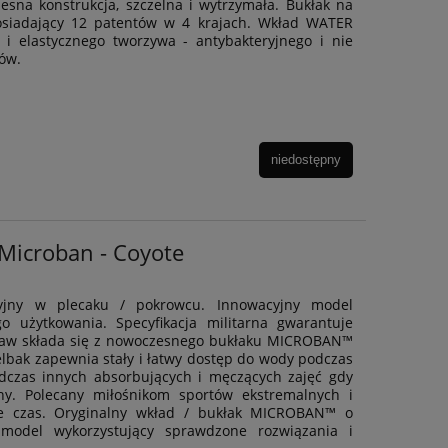
sna konstrukcja, szczelna i wytrzymała. Bukłak na
osiadający 12 patentów w 4 krajach. Wkład WATER
 elastycznego tworzywa - antybakteryjnego i nie
ów.
niedostępny
Microban - Coyote
cyjny w plecaku / pokrowcu. Innowacyjny model
 użytkowania. Specyfikacja militarna gwarantuje
staw składa się z nowoczesnego bukłaku MICROBAN™
bak zapewnia stały i łatwy dostęp do wody podczas
podczas innych absorbujących i męczących zajęć gdy
ny. Polecany miłośnikom sportów ekstremalnych i
e czas. Oryginalny wkład / bukłak MICROBAN™ o
model wykorzystujący sprawdzone rozwiązania i