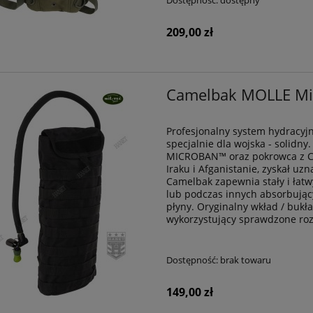
Dostępność:
dostępny
209,00 zł
Camelbak MOLLE Mic
Profesjonalny system hydracy
specjalnie dla wojska - solidn
MICROBAN™ oraz pokrowca z C
Iraku i Afganistanie, zyskał u
Camelbak zapewnia stały i łatw
lub podczas innych absorbując
płyny. Oryginalny wkład / bu
wykorzystujący sprawdzone roz
Dostępność:
brak towaru
149,00 zł