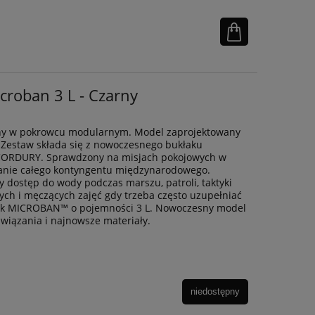
roban 3 L - Czarny
jny w pokrowcu modularnym. Model zaprojektowany
y. Zestaw składa się z nowoczesnego bukłaku
ORDURY. Sprawdzony na misjach pokojowych w
znanie całego kontyngentu międzynarodowego.
y dostęp do wody podczas marszu, patroli, taktyki
ych i męczących zajęć gdy trzeba często uzupełniać
kłak MICROBAN™ o pojemności 3 L. Nowoczesny model
wiązania i najnowsze materiały.
niedostępny