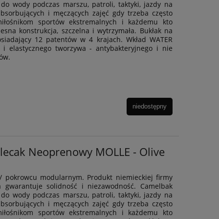
 do wody podczas marszu, patroli, taktyki, jazdy na
bsorbujących i męczących zajęć gdy trzeba często
miłośnikom sportów ekstremalnych i każdemu kto
sna konstrukcja, szczelna i wytrzymała. Bukłak na
osiadający 12 patentów w 4 krajach. Wkład WATER
 elastycznego tworzywa - antybakteryjnego i nie
ów.
niedostępny
Plecak Neoprenowy MOLLE - Olive
/ pokrowcu modularnym. Produkt niemieckiej firmy
rna gwarantuje solidność i niezawodność. Camelbak
 do wody podczas marszu, patroli, taktyki, jazdy na
bsorbujących i męczących zajęć gdy trzeba często
miłośnikom sportów ekstremalnych i każdemu kto