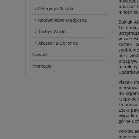
nowoczesn
podczas m
Peleryny i Pałatki
miłośniko
Ratownictwo Medyczne
B
ukłak A
Technolo
Torby i Worki
utrzymuje
w zakres
Akcesoria Obronne
kostek l
zgubieni
Nowości
ilość
wod
przepływ 
Promocje
ustnik ty
Dodatkowe
P
lecak t
piersiowa
do organi
rzepy do 
za pomoc
Lock), pa
wypadku p
górne uch
Pokrowie
nagrzewa