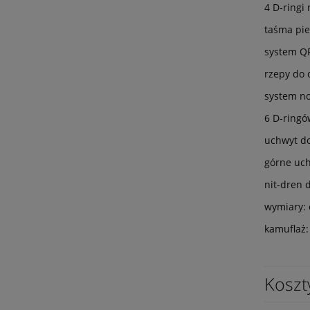
4 D-ringi
taśma pie
system QR
rzepy do 
system n
6 D-ring
uchwyt do
górne uch
nit-dren
wymiary: 
kamuflaż: 
Koszt