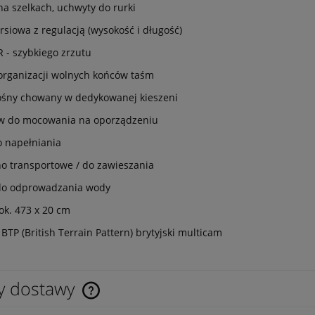
 na szelkach, uchwyty do rurki
rsiowa z regulacją (wysokość i długość)
 - szybkiego zrzutu
organizacji wolnych końców taśm
ośny chowany w dedykowanej kieszeni
ów do mocowania na oporządzeniu
 napełniania
o transportowe / do zawieszania
 do odprowadzania wody
ok. 473 x 2
0
cm
BTP (British Terrain Pattern) brytyjski multicam
y dostawy