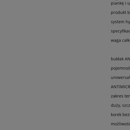
piankę i 
produkt 
system hy
specyfikac
waga całk
bukłak A
pojemność
uniwersal
ANTIMICRO
zakres te
duży, szc
korek bez
możliwoś