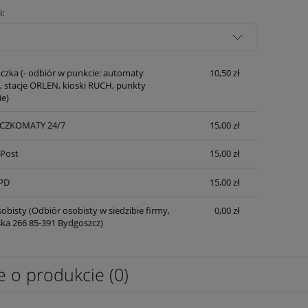
Cena nie zawiera ewentualnych kosztów
i:
płatności
czka
(- odbiór w punkcie: automaty
10,50 zł
 stacje ORLEN, kioski RUCH, punkty
ie)
ACZKOMATY 24/7
15,00 zł
nPost
15,00 zł
PD
15,00 zł
obisty
(Odbiór osobisty w siedzibie firmy,
0,00 zł
lska 266 85-391 Bydgoszcz)
e o produkcie (0)