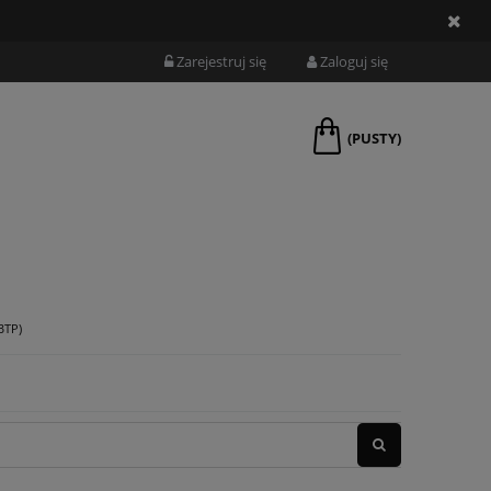
Zarejestruj się
Zaloguj się
(PUSTY)
BTP)