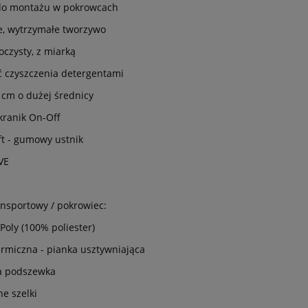
do montażu w pokrowcach
e, wytrzymałe tworzywo
oczysty, z miarką
 czyszczenia detergentami
 cm o dużej średnicy
ranik On-Off
ft - gumowy ustnik
VE
ansportowy / pokrowiec:
Poly (100% poliester)
termiczna - pianka usztywniająca
a podszewka
e szelki