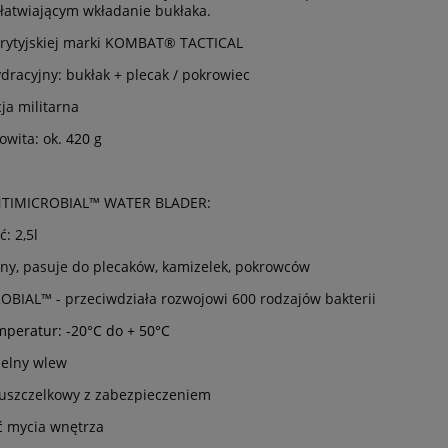
ułatwiającym wkładanie bukłaka.
brytyjskiej marki KOMBAT® TACTICAL
dracyjny: bukłak + plecak / pokrowiec
ja militarna
owita: ok.
420
g
NTIMICROBIAL™ WATER BLADER:
: 2,5l
ny, pasuje do plecaków, kamizelek, pokrowców
BIAL™ - przeciwdziała rozwojowi 600 rodzajów bakterii
mperatur: -20°C do + 50°C
zelny wlew
uszczelkowy z zabezpieczeniem
ć mycia wnętrza