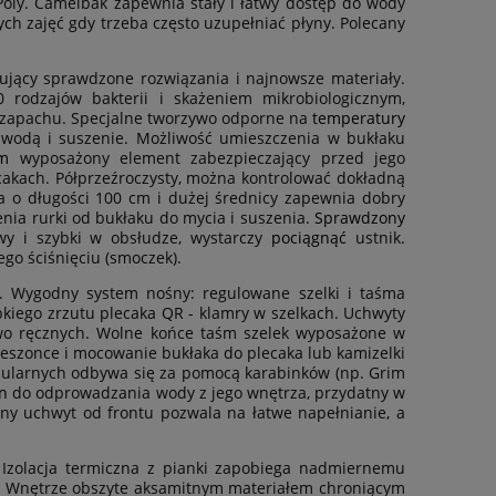
ly. Camelbak zapewnia stały i łatwy dostęp do wody
ych zajęć gdy trzeba często uzupełniać płyny. Polecany
jący sprawdzone rozwiązania i najnowsze materiały.
 rodzajów bakterii i skażeniem mikrobiologicznym,
 zapachu. Specjalne tworzywo odporne na
temperatury
 wodą i suszenie. Możliwość umieszczenia w bukłaku
ym
wyposażony element zabezpieczający przed jego
kach. Półprzeźroczysty, można kontrolować dokładną
a o długości 100 cm i dużej średnicy zapewnia dobry
enia rurki od bukłaku do mycia i suszenia.
Sprawdzony
y i szybki w obsłudze, wystarczy
pociągnąć
ustnik.
o ściśnięciu (smoczek).
e. Wygodny system nośny: regulowane szelki i taśma
bkiego zrzutu plecaka QR - klamry w szelkach. Uchwyty
rawo ręcznych. Wolne końce taśm szelek wyposażone w
ieszonce i mocowanie bukłaka do plecaka lub kamizelki
ularnych odbywa się za pomocą karabinków (np. Grim
n
do odprowadzania wody z jego wnętrza, przydatny w
ny uchwyt od frontu pozwala na łatwe napełnianie, a
Izolacja termiczna z pianki zapobiega nadmiernemu
. Wnętrze obszyte aksamitnym materiałem chroniącym