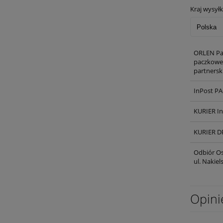
Kraj wysyłk
ORLEN Pa
paczkowe,
partnersk
InPost P
KURIER I
KURIER D
Odbiór Os
ul. Nakie
Opini