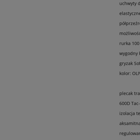
uchwyty 
elastyczn
półprzeźr
możliwość
rurka 100
wygodny k
gryzak So
kolor: OLI
plecak tr
600D Tac-
izolacja 
aksamitn
regulowan