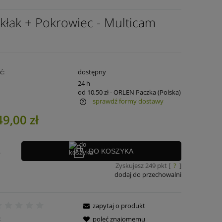
ak + Pokrowiec - Multicam
ć:
dostępny
:
24 h
od 10,50 zł
- ORLEN Paczka
(Polska)
sprawdź formy dostawy
49,00 zł
ra ewentualnych kosztów
.
DO KOSZYKA
Zyskujesz
249
pkt [
?
]
dodaj do przechowalni
zapytaj o produkt
:
poleć znajomemu