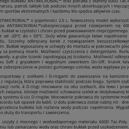
ego bukłaku ANTIMICROBIAL™ oraz plecaka z tkaniny 600D Tac-Po
arszu, patroli, taktyki lub podczas innych absorbujących i męcząc
m sportów ekstremalnych i każdemu kto spędza aktywnie czas.
NTIMICROBIAL™ o pojemności
2,5
L. Nowoczesny model wykorzystu
gia ANTIMICROBIAL™zabezpieczająca przed rozwijaniem się 600
 bukłak w czystości i chroni przed powstawaniem nieprzyjemnego
ie od -20°C do + 50°C
. Duży wlew gwarantuje łatwe napełnianie
odu. Szczelny odkręcany korek z
rozwiązaniem bezuszczelkow
em.
Bukłak
wyposażony w uchwyty do montażu w pokrowcachi pleca
y
za pomocą miarki. Możliwość czyszczenia z detergentami.
R
urk
wody, a grube ścianki zapobiegają jej ściskaniu. Możliwość odkręc
pu Soft z gryzakiem i
wygodnym zaworkiem On-Off. Kranik łatw
 zabezpieczenie w postaci gumowego ustnika, woda wypływa po jeg
ransportowy z szelkami i D-ringami do zawieszania na kamizelc
 z regulacją, która poprawia stabilność podczas biegu. System szy
zacji rurki, 4 D-ringi mocowane na obu szelkach, dla lewo i p
ich zwijania. Istnieje możliwość schowania szelek w dedykowanej k
ą systemu 6-ciu D-ringów. Mocowanie pokrowca do systemów mod
racordu lub opasek do kabli. U dołu pokrowca został nabity nit -
dre
rzebicia bukłaka lub rozlania wody podczas napełniania. Wygod
o służy do transportu / zawieszenia.
c
uszyty
z mocnego i wodoodopornego materiału 600D Tac-Poly. 
niu lub zamarzaniu wody oraz chroni bukłak przed uszkodzeniem