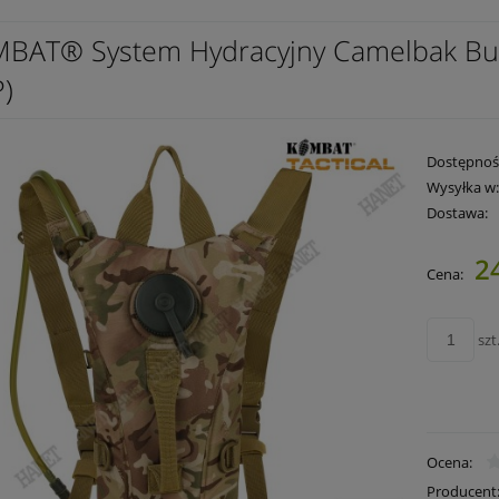
BAT® System Hydracyjny Camelbak Bukł
P)
Dostępnoś
Wysyłka w
Dostawa:
2
Cena:
Cena nie zawie
płatności
szt
Ocena:
Producent