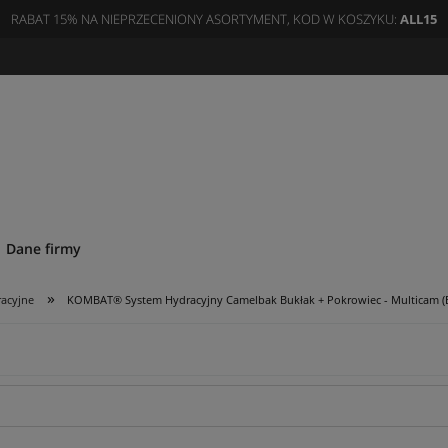
RABAT 15% NA NIEPRZECENIONY ASORTYMENT, KOD W KOSZYKU:
ALL15
Dane firmy
»
acyjne
KOMBAT® System Hydracyjny Camelbak Bukłak + Pokrowiec - Multicam (