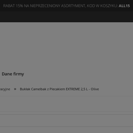
RABAT 15% NA NIEPRZECENIONY ASORTYMENT, KOD W KOSZYKU:
ALL15
Dane firmy
»
acyjne
Bukłak Camelbak z Plecakiem EXTREME 2,5 L - Olive