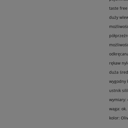
taste fre
duży wle
możliwość
półprzeźr
możliwoś
odkręcana
rękaw nyl
duża śred
wygodny 
ustnik si
wymiary: 
waga: ok.
kolor: Oli