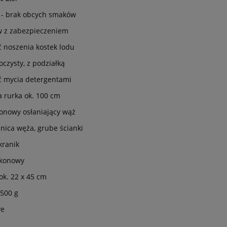
e - brak obcych smaków
w z zabezpieczeniem
 noszenia kostek lodu
oczysty, z podziałką
ć mycia detergentami
 rurka ok. 100 cm
onowy osłaniający wąż
nica węża, grube ścianki
kranik
likonowy
ok. 22 x 45 cm
 500 g
ve