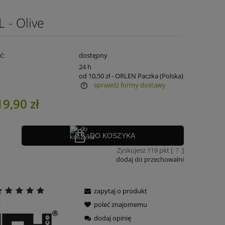
 - Olive
ć:
dostępny
:
24 h
od 10,50 zł
- ORLEN Paczka
(Polska)
sprawdź formy dostawy
19,90 zł
ra ewentualnych kosztów
.
DO KOSZYKA
Zyskujesz
119
pkt [
?
]
dodaj do przechowalni
zapytaj o produkt
:
poleć znajomemu
dodaj opinię