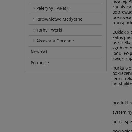
leżącej. 
kanały zw
Peleryny i Pałatki
odprowadz
pokrowca 
Ratownictwo Medyczne
transport
Torby i Worki
Bukłak o 
zabezpiec
Akcesoria Obronne
uszczelką
zgubienie
Nowości
lodu. Pół
zwiększaj
Promocje
Rurka o d
odkręceni
jedną ręk
antybakte
produkt n
system hy
pełna spec
pokrowie