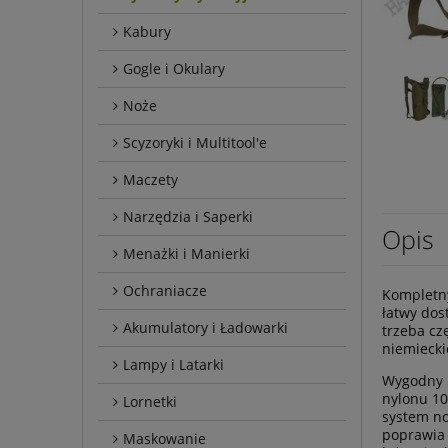
Kabury
Gogle i Okulary
Noże
Scyzoryki i Multitool'e
Maczety
Narzędzia i Saperki
Opis
Menażki i Manierki
Ochraniacze
Kompletny
łatwy dos
Akumulatory i Ładowarki
trzeba cz
niemiecki
Lampy i Latarki
Wygodny p
nylonu 1
Lornetki
system no
poprawia 
Maskowanie