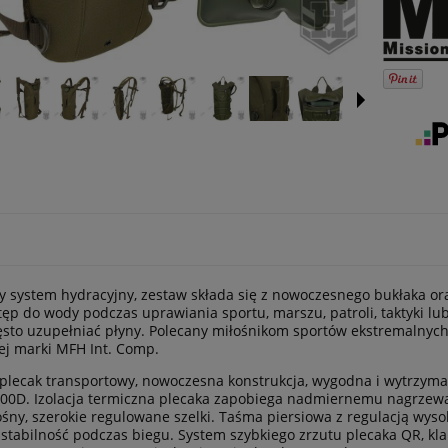
 system hydracyjny, zestaw składa się z nowoczesnego bukłaka ora
tęp do wody podczas uprawiania sportu, marszu, patroli, taktyki l
ęsto uzupełniać płyny. Polecany miłośnikom sportów ekstremalnych
ej marki MFH Int. Comp.
lecak transportowy, nowoczesna konstrukcja, wygodna i wytrzym
000D. Izolacja termiczna plecaka zapobiega nadmiernemu nagrze
śny, szerokie regulowane szelki. Taśma piersiowa z regulacją wyso
stabilność podczas biegu. System szybkiego zrzutu plecaka QR, kla