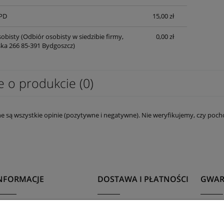
PD
15,00 zł
obisty
(Odbiór osobisty w siedzibie firmy,
0,00 zł
lska 266 85-391 Bydgoszcz)
e o produkcie (0)
e są wszystkie opinie (pozytywne i negatywne). Nie weryfikujemy, czy pocho
NFORMACJE
DOSTAWA I PŁATNOŚCI
GWAR
egulamin
Dostawa
Gwara