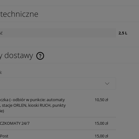
techniczne
ść
2,5 L
y dostawy
Cena nie zawiera ewentualnych kosztów
i:
płatności
czka
(- odbiór w punkcie: automaty
10,50 zł
 stacje ORLEN, kioski RUCH, punkty
ie)
ACZKOMATY 24/7
15,00 zł
nPost
15,00 zł