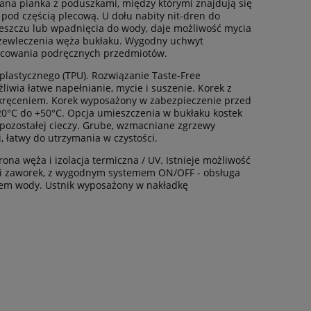
ana pianka z poduszkami, między którymi znajdują się
pod częścią plecową. U dołu nabity nit-dren do
eszczu lub wpadnięcia do wody, daje możliwość mycia
rzewleczenia węża bukłaku. Wygodny uchwyt
 mocowania podręcznych przedmiotów.
plastycznego (TPU). Rozwiązanie Taste-Free
ia łatwe napełnianie, mycie i suszenie. Korek z
akręceniem. Korek wyposażony w zabezpieczenie przed
0°C do +50°C. Opcja umieszczenia w bukłaku kostek
i pozostałej cieczy. Grube, wzmacniane zgrzewy
, łatwy do utrzymania w czystości.
a węża i izolacja termiczna / UV. Istnieje możliwość
ski zaworek, z wygodnym systemem ON/OFF - obsługa
iem wody. Ustnik wyposażony w nakładkę