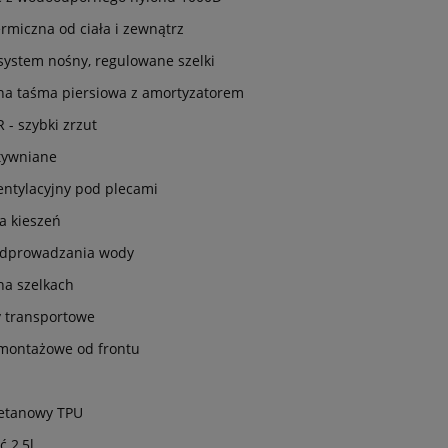
ermiczna od ciała i zewnątrz
ystem nośny, regulowane szelki
na taśma piersiowa z amortyzatorem
 - szybki zrzut
tywniane
ntylacyjny pod plecami
a kieszeń
odprowadzania wody
 na szelkach
 transportowe
 montażowe od frontu
retanowy TPU
 2,5l