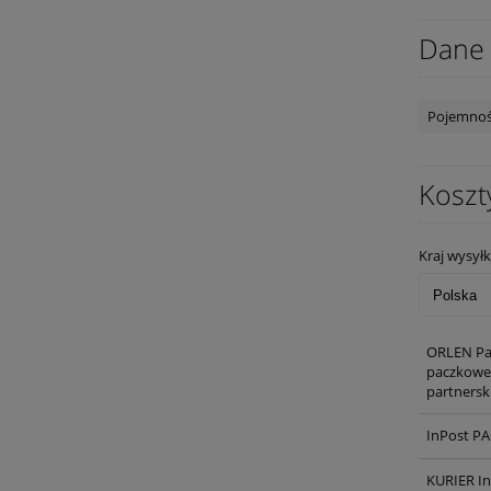
Dane 
Pojemno
Koszt
Kraj wysyłk
ORLEN Pa
paczkowe,
partnersk
InPost P
KURIER I