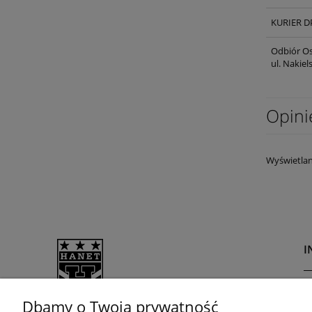
KURIER D
Odbiór Os
ul. Nakie
Opini
Wyświetlan
I
R
Dbamy o Twoją prywatność