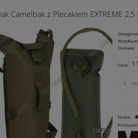
łak Camelbak z Plecakiem EXTREME 2,5 L
Dostępnoś
Wysyłka w
Dostawa:
1
Cena:
Cena nie zawie
płatności
szt
Ocena:
Producent