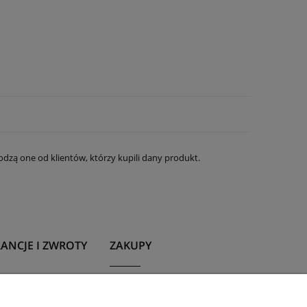
dzą one od klientów, którzy kupili dany produkt.
ANCJE I ZWROTY
ZAKUPY
ncja
Program lojalnościowy