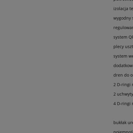
izolacja t
wygodny s
regulowa
system QR
plecy usz
system we
dodatkow
dren do 
2 D-ringi
2 uchwyty
4 D-ringi
bukłak u
pojemność