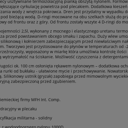
Plecy usztywniane termoizolacyjną pianką obszytą nylonem. Formow
iększające cyrkulację powietrza pod plecakiem. Dodatkowa kieszeń 
ania wody z wnętrza pokrowca. Dren jest przydatny w wypadku d
pod bieżącą wodą. D-ringi mocowane na obu szelkach służą do p
owy od frontu oraz z góry. Od frontu zostały wszyte 4 D-ringi do
pojemności 2,5l, wykonany z mocnego i elastycznego uretanu termo
za przed powstawaniem obcego smaku i zapachu. Duży wlew umożliw
 silikonową i kołnierzem zabezpieczającym przed niewłaściwym n
m. Tworzywo jest przystosowane do płynów w temperaturach od -2
przeźroczysty, wyposażony w miarkę która umożliwia kontrolę ilośc
ą wytrzymałość na ściskanie. Możliwość czyszczenia z detergentami
ługości ok. 100 cm osłonięta rękawem nylonowym – dodatkowa ochron
a rurki od bukłaku - ułatwione mycie i przechowywanie. Nowator
ą. Silikonowy ustnik (gryzak) zapobiega przed mimowolnym wyciek
ryjną zabezpieczoną przed zgubieniem.
iemieckiej firmy MFH Int. Comp.
dracyjny w plecaku
yfikacja militarna - solidny
c z wodoodpornego nylonu 1000D