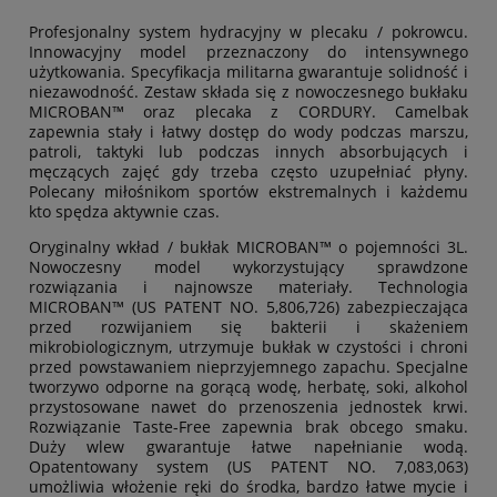
Profesjonalny system hydracyjny w plecaku / pokrowcu.
Innowacyjny model przeznaczony do intensywnego
użytkowania. Specyfikacja militarna gwarantuje solidność i
niezawodność. Zestaw składa się z nowoczesnego bukłaku
MICROBAN™ oraz plecaka z CORDURY. Camelbak
zapewnia stały i łatwy dostęp do wody podczas marszu,
patroli, taktyki lub podczas innych absorbujących i
męczących zajęć gdy trzeba często uzupełniać płyny.
Polecany miłośnikom sportów ekstremalnych i każdemu
kto spędza aktywnie czas.
Oryginalny wkład / bukłak MICROBAN™ o pojemności 3L.
Nowoczesny model wykorzystujący sprawdzone
rozwiązania i najnowsze materiały. Technologia
MICROBAN™ (US PATENT NO. 5,806,726) zabezpieczająca
przed rozwijaniem się bakterii i skażeniem
mikrobiologicznym, utrzymuje bukłak w czystości i chroni
przed powstawaniem nieprzyjemnego zapachu. Specjalne
tworzywo odporne na gorącą wodę, herbatę, soki, alkohol
przystosowane nawet do przenoszenia jednostek krwi.
Rozwiązanie Taste-Free zapewnia brak obcego smaku.
Duży wlew gwarantuje łatwe napełnianie wodą.
Opatentowany system (US PATENT NO. 7,083,063)
umożliwia włożenie ręki do środka, bardzo łatwe mycie i