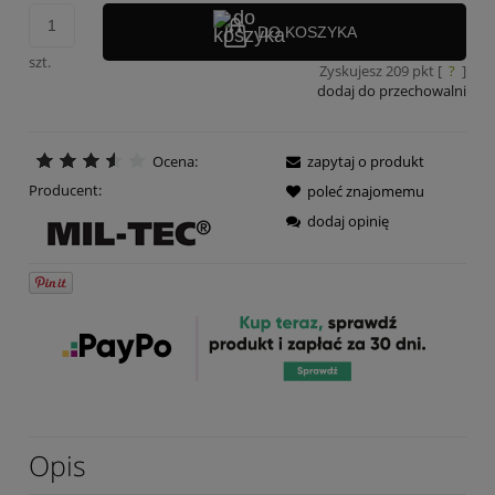
DO KOSZYKA
szt.
Zyskujesz
209
pkt [
?
]
dodaj do przechowalni
Ocena:
zapytaj o produkt
Producent:
poleć znajomemu
dodaj opinię
Opis