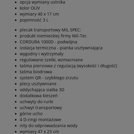
opcja wymiany ustnika
kolor OLIV
wymiary 40 x 17 cm
pojemność 3 L
plecak transportowy MIL SPEC:
produkt niemieckiej firmy Mil-Tec
CORDURA 1000D - podwójna
izolacja termiczna - pianka usztywniająca
wygodny i wytrzymały
regulowane szelki, wzmacniane
taśma piersiowa z regulacją (wysokość i długość)
taśma biodrowa
system QR - szybkiego zrzutu
plecy usztywniane
oddychająca siatka 3D
dodatkowa kieszeń
uchwyty do rurki
uchwyt transportowy
górne ucho
4 D-ringi montażowe
nity do odprowadzania wody
wymiary 47 x 23 cm