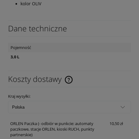
kolor OLIV
Dane techniczne
Pojemność
3,0 L
Koszty dostawy
Cena nie zawiera ewentualnych kosztów płatności
Kraj wysyłki:
ORLEN Paczka
(- odbiór w punkcie: automaty
10,50 zł
paczkowe, stacje ORLEN, kioski RUCH, punkty
partnerskie)