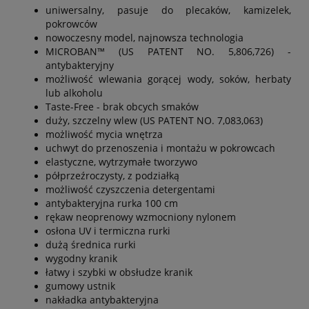
uniwersalny, pasuje do plecaków, kamizelek,
pokrowców
nowoczesny model, najnowsza technologia
MICROBAN™ (US PATENT NO. 5,806,726) -
antybakteryjny
możliwość wlewania gorącej wody, soków, herbaty
lub alkoholu
Taste-Free - brak obcych smaków
duży, szczelny wlew (US PATENT NO. 7,083,063)
możliwość mycia wnętrza
uchwyt do przenoszenia i montażu w pokrowcach
elastyczne, wytrzymałe tworzywo
półprzeźroczysty, z podziałką
możliwość czyszczenia detergentami
antybakteryjna rurka 100 cm
rękaw neoprenowy wzmocniony nylonem
osłona UV i termiczna rurki
dużą średnica rurki
wygodny kranik
łatwy i szybki w obsłudze kranik
gumowy ustnik
nakładka antybakteryjna