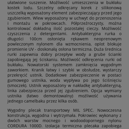
ułatwione suszenie. Możliwość umieszczenia w bukłaku
kostek lodu. Szczelny odkręcany korek z silikonową
uszczelką wyposażony element zabezpieczający przed jego
zgubieniem. Wlew wyposażony w uchwyt do przenoszenia
i montażu w pokrowcach. Półprzeźroczysty, można
kontrolować dokładną ilość pozostałej cieczy. Możliwość
czyszczenia z detergentami. Antybakteryjna rurka o
długości 100cm osłonięta rękawem neoprenowym
powleczonym nylonem dla wzmocnienia, oplot blokuje
promienie UV - doskonałą osłona termiczna. Duża średnica
rurki zapewnia dobry przepływ wody a grube ścianki
zapobiegają jej ściskaniu. Możliwość odkręcenia rurki od
bukłaku. Nowatorski systemem zamknięcia wygodnym
zaworkiem. Kranik łatwy i szybki w obsłudze, wystarczy
przekręcić ustnik. Dodatkowe zabezpieczenie w postaci
gumowego ustnika, woda wypływa po jego ściśnięciu
(smoczek). Ustnik wyposażony w nakładkę antybakteryjną,
linka zabezpiecza przed jej zgubieniem. Opcja wymiany
ustnika (łatwo demontowalny) możliwość używania
jednego camelbaku przez kilka osób.
Wygodny plecak transportowy MIL SPEC. Nowoczesna
konstrukcja, wygodna i wytrzymała. Pokrowiec wykonany z
dwóch warstw mocnego i wodoodopornego nylonu
CORDURA 1000D. Izolacja termiczna plecaka zapobiega