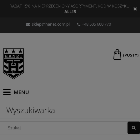
RABAT 15% NA NIEPRZECENIONY ASORTYMENT, KOD W KOSZYKU:
ALL15
sklep@hanet.com.pl
+48 505 600 770
(PUSTY)
Wyszukiwarka