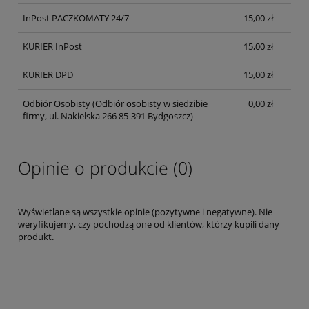
InPost PACZKOMATY 24/7
15,00 zł
KURIER InPost
15,00 zł
KURIER DPD
15,00 zł
Odbiór Osobisty
(Odbiór osobisty w siedzibie
0,00 zł
firmy, ul. Nakielska 266 85-391 Bydgoszcz)
Opinie o produkcie (0)
Wyświetlane są wszystkie opinie (pozytywne i negatywne). Nie
weryfikujemy, czy pochodzą one od klientów, którzy kupili dany
produkt.