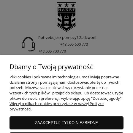
Potrzebujesz pomocy? Zadzwoń!
+48 505 600 770
+48 505 700 770
adres:
Dbamy o Twoją prywatność
ul. Nakielska 266 85-391 Bydgoszcz
Pliki cookies i pokrewne im technologie umożliwiają poprawne
działanie strony i pomagają nam dostosować ofertę do Twoich
potrzeb. Możesz zaakceptować wykorzystanie przez nas
wszystkich tych plików i przejść do sklepu lub dostosować użycie
INFORMACJE
plików do swoich preferencji, wybierając opcję "Dostosuj zgody".
Więcej o plikach cookies przeczytasz w naszej Polityce
prywatności.
DOSTAWA I PŁATNOŚCI
ZAAKCEPTUJ TYLKO NIEZBĘDNE