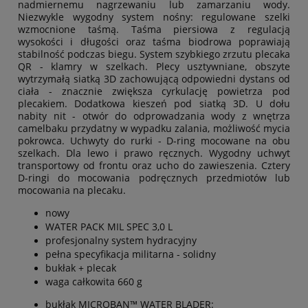
nadmiernemu nagrzewaniu lub zamarzaniu wody.
Niezwykle wygodny system nośny: regulowane szelki
wzmocnione taśmą. Taśma piersiowa z regulacją
wysokości i długości oraz taśma biodrowa poprawiają
stabilność podczas biegu. System szybkiego zrzutu plecaka
QR - klamry w szelkach. Plecy usztywniane, obszyte
wytrzymałą siatką 3D zachowującą odpowiedni dystans od
ciała - znacznie zwiększa cyrkulację powietrza pod
plecakiem. Dodatkowa kieszeń pod siatką 3D. U dołu
nabity nit - otwór do odprowadzania wody z wnętrza
camelbaku przydatny w wypadku zalania, możliwość mycia
pokrowca. Uchwyty do rurki - D-ring mocowane na obu
szelkach. Dla lewo i prawo ręcznych. Wygodny uchwyt
transportowy od frontu oraz ucho do zawieszenia. Cztery
D-ringi do mocowania podręcznych przedmiotów lub
mocowania na plecaku.
nowy
WATER PACK MIL SPEC 3,0 L
profesjonalny system hydracyjny
pełna specyfikacja militarna - solidny
bukłak + plecak
waga całkowita 660 g
bukłak MICROBAN™ WATER BLADER: