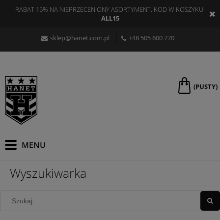
RABAT 15% NA NIEPRZECENIONY ASORTYMENT, KOD W KOSZYKU:
ALL15
sklep@hanet.com.pl
+48 505 600 770
(PUSTY)
Wyszukiwarka