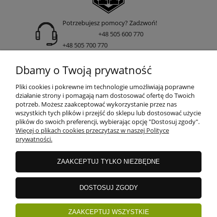
Potrzebujesz pomocy? Zadzwoń!
+48 505 600 770
+48 505 700 770
adres:
Dbamy o Twoją prywatność
ul. Nakielska 266 85-391 Bydgoszcz
Pliki cookies i pokrewne im technologie umożliwiają poprawne
działanie strony i pomagają nam dostosować ofertę do Twoich
potrzeb. Możesz zaakceptować wykorzystanie przez nas
wszystkich tych plików i przejść do sklepu lub dostosować użycie
INFORMACJE
plików do swoich preferencji, wybierając opcję "Dostosuj zgody".
Więcej o plikach cookies przeczytasz w naszej Polityce
prywatności.
DOSTAWA I PŁATNOŚCI
ZAAKCEPTUJ TYLKO NIEZBĘDNE
GWARANCJE I ZWROTY
DOSTOSUJ ZGODY
ZAAKCEPTUJ WSZYSTKIE
ZAKUPY