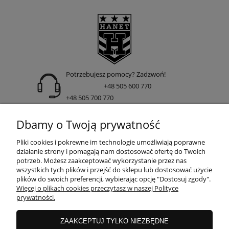
Potrzebujesz pomocy? Zadzwoń!
+48 505 600 770
+48 505 700 770
adres:
Dbamy o Twoją prywatność
ul. Nakielska 266 85-391 Bydgoszcz
Pliki cookies i pokrewne im technologie umożliwiają poprawne
działanie strony i pomagają nam dostosować ofertę do Twoich
potrzeb. Możesz zaakceptować wykorzystanie przez nas
wszystkich tych plików i przejść do sklepu lub dostosować użycie
INFORMACJE
plików do swoich preferencji, wybierając opcję "Dostosuj zgody".
Więcej o plikach cookies przeczytasz w naszej Polityce
prywatności.
DOSTAWA I PŁATNOŚCI
ZAAKCEPTUJ TYLKO NIEZBĘDNE