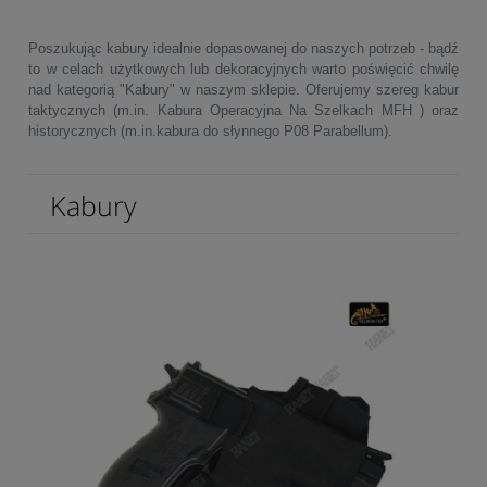
Poszukując kabury idealnie dopasowanej do naszych potrzeb - bądź
to w celach użytkowych lub dekoracyjnych warto poświęcić chwilę
nad kategorią "Kabury" w naszym sklepie. Oferujemy szereg kabur
taktycznych (m.in. Kabura Operacyjna Na Szelkach MFH ) oraz
historycznych (m.in.kabura do słynnego P08 Parabellum).
Kabury