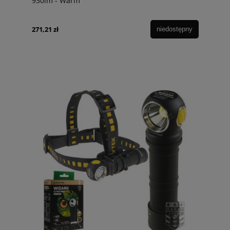
930lm - Warm
271,21 zł
niedostępny