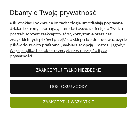
Dbamy o Twoją prywatność
Potrzebujesz pomocy? Zadzwoń!
Pliki cookies i pokrewne im technologie umożliwiają poprawne
+48 505 600 770
działanie strony i pomagają nam dostosować ofertę do Twoich
potrzeb. Możesz zaakceptować wykorzystanie przez nas
+48 505 700 770
wszystkich tych plików i przejść do sklepu lub dostosować użycie
adres:
plików do swoich preferencji, wybierając opcję "Dostosuj zgody".
ul. Nakielska 266 85-391 Bydgoszcz
Więcej o plikach cookies przeczytasz w naszej Polityce
prywatności.
ZAAKCEPTUJ TYLKO NIEZBĘDNE
INFORMACJE
DOSTOSUJ ZGODY
DOSTAWA I PŁATNOŚCI
ZAAKCEPTUJ WSZYSTKIE
GWARANCJE I ZWROTY