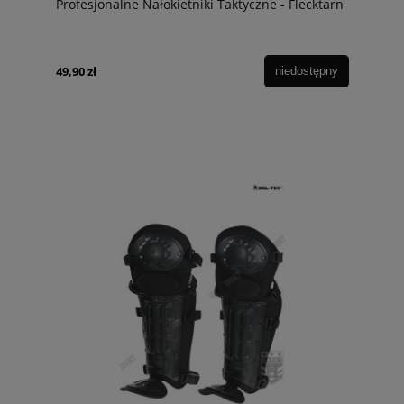
Profesjonalne Nałokietniki Taktyczne - Flecktarn
49,90 zł
niedostępny