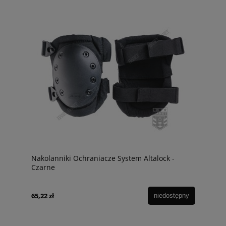
Nakolanniki Ochraniacze System Altalock -
Czarne
65,22 zł
niedostępny