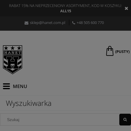
RABAT 15% NA NIEPRZECENIONY ASORTYMENT, KOD W KOSZYKU:
ALL15
sklep@hanet.com.pl
+48 505 600 770
(PUSTY)
Wyszukiwarka