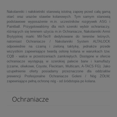
Nakolanniki i nałokietniki stanowią istotną zaporę przed całą gamą
otarć oraz urazów stawów kolanowych. Tym samym stanowią
podstawowe wyposażenie m.in. uczestników rozgrywek ASG i
Paintball. Przygotowaliśmy dla nich szeroki wybór ochraniaczy,
różniących się terenem użycia m.in Ochraniacze, Nakolanniki Armii
Brytyjskiej marki Mil-Tec® dedykowane do terenów leśnych,
natomiast Ochraniacze / Nakolanniki System ALTALOCK
odpowiednie na czarną i zieloną taktykę, jednakże przede
wszystkim zapewniające twardą osłonę kolana w warunkach tzw.
CQB - walce w przestrzeniach zamkniętych. Dostępne w ofercie
ochraniacze występują w szerokiej palecie barw i kamuflaży
(czarne, oliwkowe, Coyote, Flecktarn, Multicam, A-TACS FG). Jako
uzupełnienie oferty posiadamy przeznaczone dla oddziałów
prewencji Profesjonalne Ochraniacze Goleni / Nóg ŻÓŁW,
zapewniające pełną ochronę nóg - od śródstopia po kolana.
Ochraniacze