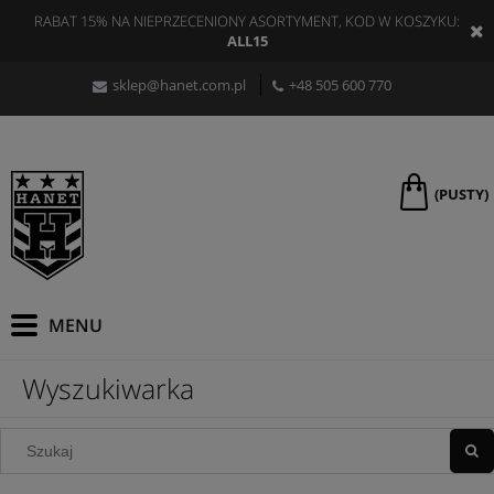
RABAT 15% NA NIEPRZECENIONY ASORTYMENT, KOD W KOSZYKU:
ALL15
sklep@hanet.com.pl
+48 505 600 770
(PUSTY)
Wyszukiwarka