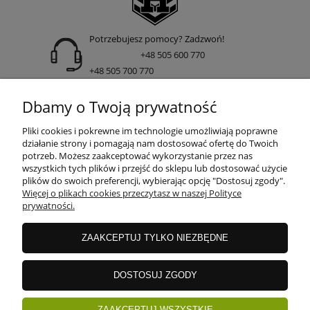
Potrzebujesz pomocy? Zadzwoń!
+48 505 600 770
+48 505 700 770
adres:
Dbamy o Twoją prywatność
ul. Nakielska 266 85-391 Bydgoszcz
Pliki cookies i pokrewne im technologie umożliwiają poprawne
działanie strony i pomagają nam dostosować ofertę do Twoich
potrzeb. Możesz zaakceptować wykorzystanie przez nas
wszystkich tych plików i przejść do sklepu lub dostosować użycie
INFORMACJE
plików do swoich preferencji, wybierając opcję "Dostosuj zgody".
Więcej o plikach cookies przeczytasz w naszej Polityce
prywatności.
DOSTAWA I PŁATNOŚCI
ZAAKCEPTUJ TYLKO NIEZBĘDNE
GWARANCJE I ZWROTY
DOSTOSUJ ZGODY
ZAAKCEPTUJ WSZYSTKIE