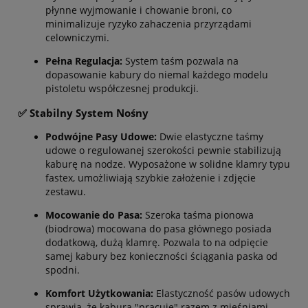
płynne wyjmowanie i chowanie broni, co
minimalizuje ryzyko zahaczenia przyrządami
celowniczymi.
Pełna Regulacja:
System taśm pozwala na
dopasowanie kabury do niemal każdego modelu
pistoletu współczesnej produkcji.
✅ Stabilny System Nośny
Podwójne Pasy Udowe:
Dwie elastyczne taśmy
udowe o regulowanej szerokości pewnie stabilizują
kaburę na nodze. Wyposażone w solidne klamry typu
fastex, umożliwiają szybkie założenie i zdjęcie
zestawu.
Mocowanie do Pasa:
Szeroka taśma pionowa
(biodrowa) mocowana do pasa głównego posiada
dodatkową, dużą klamrę. Pozwala to na odpięcie
samej kabury bez konieczności ściągania paska od
spodni.
Komfort Użytkowania:
Elastyczność pasów udowych
sprawia, że kabura "pracuje" razem z mięśniami