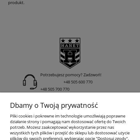
produkt.
Potrzebujesz pomocy? Zadzwoń!
+48 505 600 770
+48 505 700 770
adres:
Dbamy o Twoją prywatność
ul. Nakielska 266 85-391 Bydgoszcz
Pliki cookies i pokrewne im technologie umożliwiają poprawne
działanie strony i pomagają nam dostosować ofertę do Twoich
potrzeb. Możesz zaakceptować wykorzystanie przez nas
wszystkich tych plików i przejść do sklepu lub dostosować użycie
INFORMACJE
plików do swoich preferencji, wybierając opcję "Dostosuj zgody".