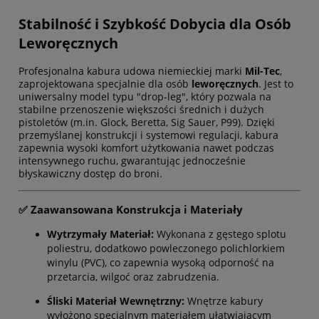
Stabilność i Szybkość Dobycia dla Osób
Leworęcznych
Profesjonalna kabura udowa niemieckiej marki
Mil-Tec
,
zaprojektowana specjalnie dla osób
leworęcznych
. Jest to
uniwersalny model typu "drop-leg", który pozwala na
stabilne przenoszenie większości średnich i dużych
pistoletów (m.in. Glock, Beretta, Sig Sauer, P99). Dzięki
przemyślanej konstrukcji i systemowi regulacji, kabura
zapewnia wysoki komfort użytkowania nawet podczas
intensywnego ruchu, gwarantując jednocześnie
błyskawiczny dostęp do broni.
✅ Zaawansowana Konstrukcja i Materiały
Wytrzymały Materiał:
Wykonana z gęstego splotu
poliestru, dodatkowo powleczonego polichlorkiem
winylu (PVC), co zapewnia wysoką odporność na
przetarcia, wilgoć oraz zabrudzenia.
Śliski Materiał Wewnętrzny:
Wnętrze kabury
wyłożono specjalnym materiałem ułatwiającym