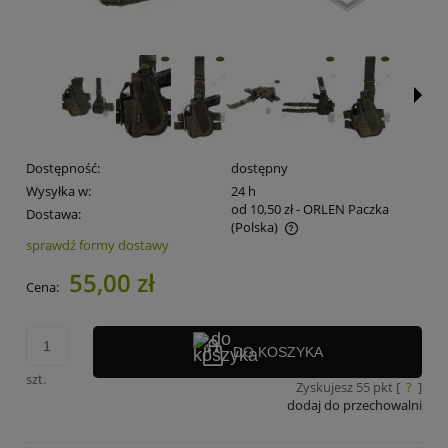
Dostępność:
dostępny
Wysyłka w:
24 h
od 10,50 zł
- ORLEN Paczka
Dostawa:
(Polska)
sprawdź formy dostawy
Cena nie zawiera ewentualnych kosztów płatności
55,00 zł
Cena:
DO KOSZYKA
szt.
Zyskujesz
55
pkt [
?
]
dodaj do przechowalni