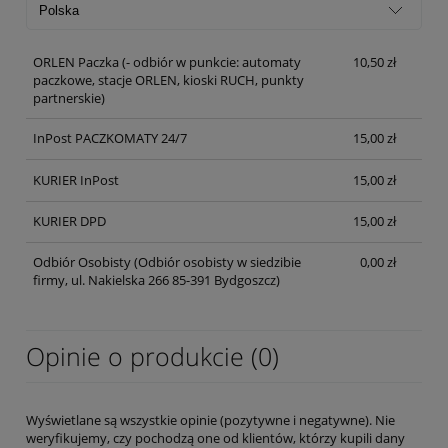
ORLEN Paczka
(- odbiór w punkcie: automaty
10,50 zł
paczkowe, stacje ORLEN, kioski RUCH, punkty
partnerskie)
InPost PACZKOMATY 24/7
15,00 zł
KURIER InPost
15,00 zł
KURIER DPD
15,00 zł
Odbiór Osobisty
(Odbiór osobisty w siedzibie
0,00 zł
firmy, ul. Nakielska 266 85-391 Bydgoszcz)
Opinie o produkcie (0)
Wyświetlane są wszystkie opinie (pozytywne i negatywne). Nie
weryfikujemy, czy pochodzą one od klientów, którzy kupili dany