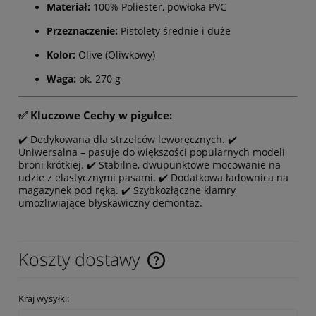
Materiał:
100% Poliester, powłoka PVC
Przeznaczenie:
Pistolety średnie i duże
Kolor:
Olive (Oliwkowy)
Waga:
ok. 270 g
✅ Kluczowe Cechy w pigułce:
✔️ Dedykowana dla strzelców leworęcznych. ✔️
Uniwersalna – pasuje do większości popularnych modeli
broni krótkiej. ✔️ Stabilne, dwupunktowe mocowanie na
udzie z elastycznymi pasami. ✔️ Dodatkowa ładownica na
magazynek pod ręką. ✔️ Szybkozłączne klamry
umożliwiające błyskawiczny demontaż.
Koszty dostawy
Cena nie zawiera ewentualnych kosztów płatności
Kraj wysyłki: