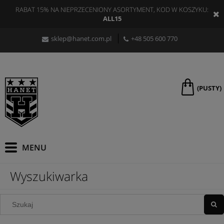
RABAT 15% NA NIEPRZECENIONY ASORTYMENT, KOD W KOSZYKU:
ALL15
sklep@hanet.com.pl
+48 505 600 770
(PUSTY)
Wyszukiwarka