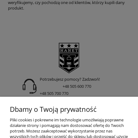
weryfikujemy, czy pochodzą one od klientów, którzy kupili dany
produkt.
Potrzebujesz pomocy? Zadzwoń!
+48 505 600 770
+48 505 700 770
adres:
Dbamy o Twoją prywatność
ul. Nakielska 266 85-391 Bydgoszcz
Pliki cookies i pokrewne im technologie umożliwiają poprawne
działanie strony i pomagają nam dostosować ofertę do Twoich
potrzeb. Możesz zaakceptować wykorzystanie przez nas
wszystkich tych plików i przejść do sklepu lub dostosować użycie