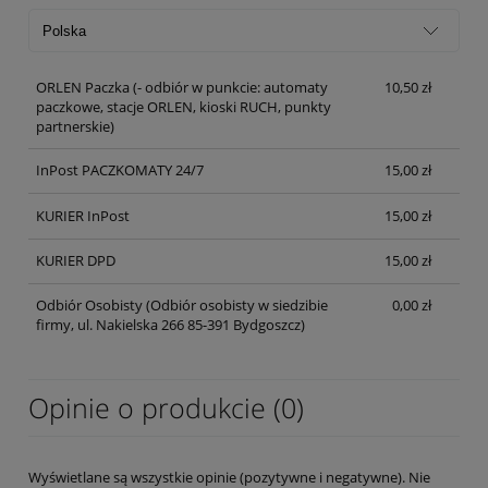
ORLEN Paczka
(- odbiór w punkcie: automaty
10,50 zł
paczkowe, stacje ORLEN, kioski RUCH, punkty
partnerskie)
InPost PACZKOMATY 24/7
15,00 zł
KURIER InPost
15,00 zł
KURIER DPD
15,00 zł
Odbiór Osobisty
(Odbiór osobisty w siedzibie
0,00 zł
firmy, ul. Nakielska 266 85-391 Bydgoszcz)
Opinie o produkcie (0)
Wyświetlane są wszystkie opinie (pozytywne i negatywne). Nie