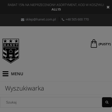
RABAT 15% NA NIEPRZECENIONY ASORTYMENT, KOD W KOSZYKU:
ALL15
sklep@hanet.com.pl
+48 505 600 770
(PUSTY)
Wyszukiwarka