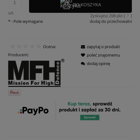
DO KOSZYKA
szt.
Zyskujesz
298
pkt [
?
]
*
- Pole wymagane
dodaj do przechowalni
Ocena:
zapytaj o produkt
Producent:
poleć znajomemu
dodaj opinię