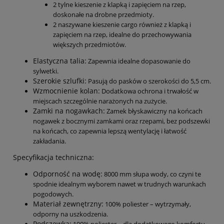
2 tylne kieszenie z klapką i zapięciem na rzep,
doskonałe na drobne przedmioty.
2 naszywane kieszenie cargo również z klapką i
zapięciem na rzep, idealne do przechowywania
większych przedmiotów.
Elastyczna talia:
Zapewnia idealne dopasowanie do
sylwetki.
Szerokie szlufki:
Pasują do pasków o szerokości do 5,5 cm.
Wzmocnienie kolan:
Dodatkowa ochrona i trwałość w
miejscach szczególnie narażonych na zużycie.
Zamki na nogawkach:
Zamek błyskawiczny na końcach
nogawek z bocznymi zamkami oraz rzepami, bez podszewki
na końcach, co zapewnia lepszą wentylację i łatwość
zakładania.
Specyfikacja techniczna:
Odporność na wodę:
8000 mm słupa wody, co czyni te
spodnie idealnym wyborem nawet w trudnych warunkach
pogodowych.
Materiał zewnętrzny:
100% poliester – wytrzymały,
odporny na uszkodzenia.
Podszewka: