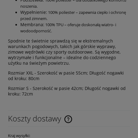
100% poliester – dla dodatkowego komfortu
noszenia.
Wypełnienie:
100% poliester – zapewnia ciepło i ochronę
przed zimnem.
Membrana:
100% TPU – oferuje doskonałą wiatro- i
wodoodporność.
Spodnie te świetnie sprawdzą się w ekstremalnych
warunkach pogodowych, takich jak górskie wyprawy,
zimowe wędrówki czy sporty outdoorowe. Są wygodne,
wytrzymałe i funkcjonalne – idealne do codziennego
użytku na świeżym powietrzu.
Rozmiar XXL - Szerokość w pasie 55cm; Długość nogawki
od kroku: 80cm
Rozmiar S - Szerokość w pasie 42cm; Długość nogawki od
kroku: 72cm
Koszty dostawy
Cena nie zawiera ewentualnych kosztów płatności
Kraj wysyłki: