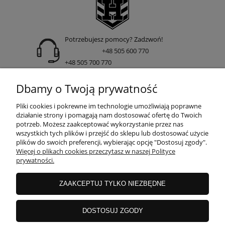
Potrzebujesz pomocy? Zadzwoń!
+48 505 600 770
+48 505 700 770
adres:
Dbamy o Twoją prywatność
ul. Nakielska 266 85-391 Bydgoszcz
Pliki cookies i pokrewne im technologie umożliwiają poprawne
działanie strony i pomagają nam dostosować ofertę do Twoich
potrzeb. Możesz zaakceptować wykorzystanie przez nas
wszystkich tych plików i przejść do sklepu lub dostosować użycie
INFORMACJE
plików do swoich preferencji, wybierając opcję "Dostosuj zgody".
Więcej o plikach cookies przeczytasz w naszej Polityce
prywatności.
DOSTAWA I PŁATNOŚCI
ZAAKCEPTUJ TYLKO NIEZBĘDNE
GWARANCJE I ZWROTY
DOSTOSUJ ZGODY