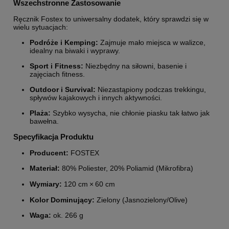
Wszechstronne Zastosowanie
Ręcznik Fostex to uniwersalny dodatek, który sprawdzi się w
wielu sytuacjach:
Podróże i Kemping:
Zajmuje mało miejsca w walizce,
idealny na biwaki i wyprawy.
Sport i Fitness:
Niezbędny na siłowni, basenie i
zajęciach fitness.
Outdoor i Survival:
Niezastąpiony podczas trekkingu,
spływów kajakowych i innych aktywności.
Plaża:
Szybko wysycha, nie chłonie piasku tak łatwo jak
bawełna.
Specyfikacja Produktu
Producent:
FOSTEX
Materiał:
80%
Poliester,
20%
Poliamid (Mikrofibra)
Wymiary:
120
cm
×
60
cm
Kolor Dominujący:
Zielony (Jasnozielony/Olive)
Waga:
ok.
266
g