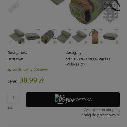
Dostępność:
dostępny
Dostawa:
od 10,50 zł
- ORLEN Paczka
(Polska)
sprawdź formy dostawy
Cena nie zawiera ewentualnych kosztów płatności
38,99 zł
Cena:
DO KOSZYKA
szt.
Zyskujesz
38
pkt [
?
]
dodaj do przechowalni