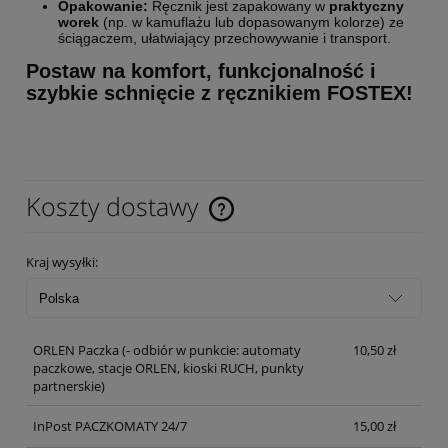
Opakowanie:
Ręcznik jest zapakowany w
praktyczny
worek
(np. w kamuflażu lub dopasowanym kolorze) ze
ściągaczem, ułatwiający przechowywanie i transport.
Postaw na
komfort, funkcjonalność i
szybkie schnięcie
z ręcznikiem FOSTEX!
Koszty dostawy
Cena nie zawiera ewentualnych kosztów płatności
Kraj wysyłki:
ORLEN Paczka
(- odbiór w punkcie: automaty
10,50 zł
paczkowe, stacje ORLEN, kioski RUCH, punkty
partnerskie)
InPost PACZKOMATY 24/7
15,00 zł