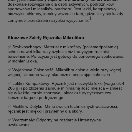
doskonałe rozwiązanie dla osób aktywnych, podróżników,
sportowców i miłośników outdooru!
Jest
lekki, kompaktowy i
niezwykle chłonny
, idealny wszędzie tam, gdzie liczy się każdy
1
centymetr przestrzeni i szybkie wysychanie.
Kluczowe Zalety Ręcznika Mikrofibra
✅ Szybkoschnący: Materiał z mikrofibry (poliester/poliamid)
schnie nawet kilka razy szybciej niż tradycyjne ręczniki
bawełniane. Po użyciu jest gotowy do ponownego spakowania
w mgnieniu oka.
✅ Wyjątkowa Chłonność: Mikrofibra chłonie wiele razy więcej
wilgoci, niż sama waży, skutecznie osuszając całe ciało.
✅ Lekki i Kompaktowy: Ręcznik jest niezwykle lekki (waga ok.4
266 g) i po złożeniu zajmuje minimalną ilość miejsca – zmieści
się w każdej torbie sportowej, plecaku turystycznym czy
kieszeni bagażu podręcznego.
✅ Miękki w Dotyku: Mimo swoich technicznych właściwości,
ręcznik jest miękki i przyjemny dla skóry.
✅ Wytrzymały: Odporny na rozdarcie i intensywne
użytkowanie.