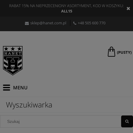
RABAT 15% NA NIEPRZECENIONY ASORTYMENT, KOD W KOSZYKU:
ALL15
sklep@hanet.com.pl
+48 505 600 770
(PUSTY)
Wyszukiwarka