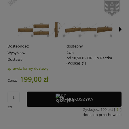
Dostępność:
dostępny
Wysyłka w:
24 h
od 10,50 zł
- ORLEN Paczka
Dostawa:
(Polska)
sprawdź formy dostawy
Cena nie zawiera ewentualnych kosztów płatności
199,00 zł
Cena:
DO KOSZYKA
szt.
Zyskujesz
199
pkt [
?
]
dodaj do przechowalni