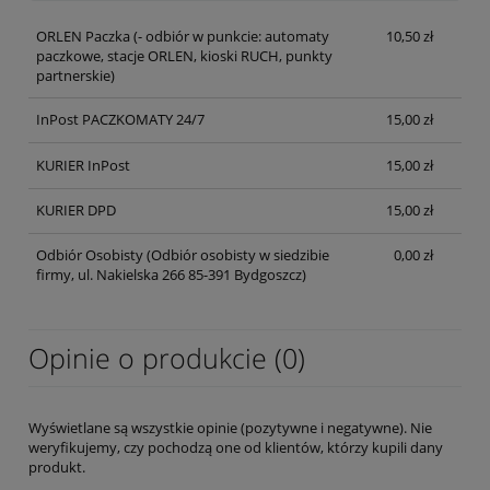
ORLEN Paczka
(- odbiór w punkcie: automaty
10,50 zł
paczkowe, stacje ORLEN, kioski RUCH, punkty
partnerskie)
InPost PACZKOMATY 24/7
15,00 zł
KURIER InPost
15,00 zł
KURIER DPD
15,00 zł
Odbiór Osobisty
(Odbiór osobisty w siedzibie
0,00 zł
firmy, ul. Nakielska 266 85-391 Bydgoszcz)
Opinie o produkcie (0)
Wyświetlane są wszystkie opinie (pozytywne i negatywne). Nie
weryfikujemy, czy pochodzą one od klientów, którzy kupili dany
produkt.