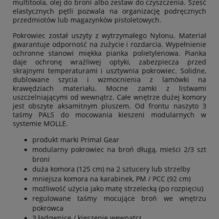
multitoola, olej do broni albo zestaw do czyszczenia. Sześć
elastycznych pętli pozwala na organizację podręcznych
przedmiotów lub magazynków pistoletowych.
Pokrowiec został uszyty z wytrzymałego Nylonu. Materiał
gwarantuje odporność na zużycie i rozdarcia. Wypełnienie
ochronne stanowi miękka pianka polietylenowa. Pianka
daje ochronę wrażliwej optyki, zabezpiecza przed
skrajnymi temperaturami i usztywnia pokrowiec. Solidne,
dublowane szycia i wzmocnienia z lamówki na
krawędziach materiału. Mocne zamki z listwami
uszczelniającymi od wewnątrz. Całe wnętrze dużej komory
jest obszyte aksamitnym pluszem. Od frontu naszyto 3
taśmy PALS do mocowania kieszeni modularnych w
systemie MOLLE.
produkt marki Primal Gear
modularny pokrowiec na broń długą, mieści 2/3 szt
broni
duża komora (125 cm) na 2 sztucery lub strzelby
mniejsza komora na karabinek, PM / PCC (92 cm)
możliwość użycia jako matę strzelecką (po rozpięciu)
regulowane taśmy mocujące broń we wnętrzu
pokrowca
3 ładownice / kieszenie wewnątrz