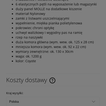
6 elastycznych pętli na wyposażenie lub magazynki
duży panel MOLLE na dodatkowe kiszenie
materiał Nylonowy
zamki z listwami uszczelniającymi
wypełnienie, miękka pianka polietylenowa
pokrowiec chroni optykę
uchwyt walizkowy i wygodny pas na ramię
rzep na naszywki
duża komora główna (wym. wew. ok. 125 x 28 cm)
mniejsza komora (wym. wew. ok. 92 x 22 cm)
wymiary zewnętrzne: ok. 130 x 30cm
waga: ok. 1200 g
kolor: Coyote
Koszty dostawy
Cena nie zawiera ewentualnych kosztów płatności
Kraj wysyłki: