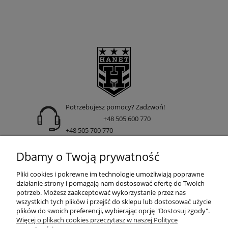
Potrzebujesz pomocy? Zadzwoń!
+48 505 600 770
+48 505 700 770
adres:
Dbamy o Twoją prywatność
ul. Nakielska 266 85-391 Bydgoszcz
Pliki cookies i pokrewne im technologie umożliwiają poprawne
działanie strony i pomagają nam dostosować ofertę do Twoich
potrzeb. Możesz zaakceptować wykorzystanie przez nas
wszystkich tych plików i przejść do sklepu lub dostosować użycie
INFORMACJE
plików do swoich preferencji, wybierając opcję "Dostosuj zgody".
Więcej o plikach cookies przeczytasz w naszej Polityce