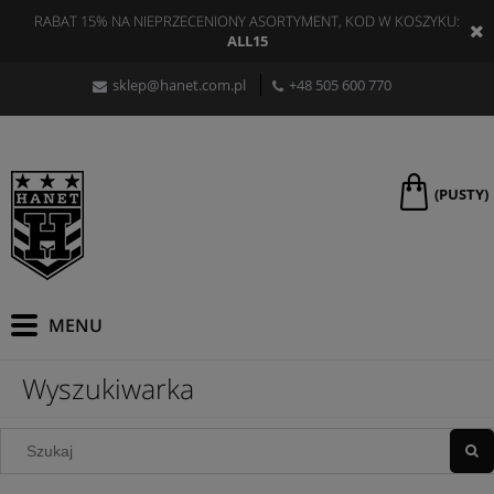
RABAT 15% NA NIEPRZECENIONY ASORTYMENT, KOD W KOSZYKU:
ALL15
sklep@hanet.com.pl
+48 505 600 770
(PUSTY)
Wyszukiwarka