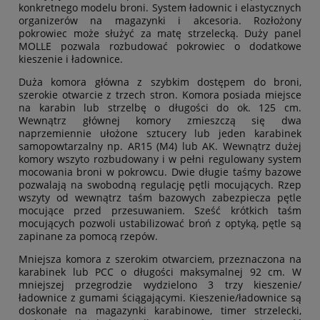
konkretnego modelu broni. System ładownic i elastycznych
organizerów na magazynki i akcesoria. Rozłożony
pokrowiec może służyć za matę strzelecką. Duży panel
MOLLE pozwala rozbudować pokrowiec o dodatkowe
kieszenie i ładownice.
Duża komora główna z szybkim dostępem do broni,
szerokie otwarcie z trzech stron. Komora posiada miejsce
na karabin lub strzelbę o długości do ok. 125 cm.
Wewnątrz głównej komory zmieszczą się dwa
naprzemiennie ułożone sztucery lub jeden karabinek
samopowtarzalny np. AR15 (M4) lub AK. Wewnątrz dużej
komory wszyto rozbudowany i w pełni regulowany system
mocowania broni w pokrowcu. Dwie długie taśmy bazowe
pozwalają na swobodną regulację pętli mocujących. Rzep
wszyty od wewnątrz taśm bazowych zabezpiecza pętle
mocujące przed przesuwaniem. Sześć krótkich taśm
mocujących pozwoli ustabilizować broń z optyką, pętle są
zapinane za pomocą rzepów.
Mniejsza komora z szerokim otwarciem, przeznaczona na
karabinek lub PCC o długości maksymalnej 92 cm. W
mniejszej przegrodzie wydzielono 3 trzy kieszenie/
ładownice z gumami ściągającymi. Kieszenie/ładownice są
doskonałe na magazynki karabinowe, timer strzelecki,