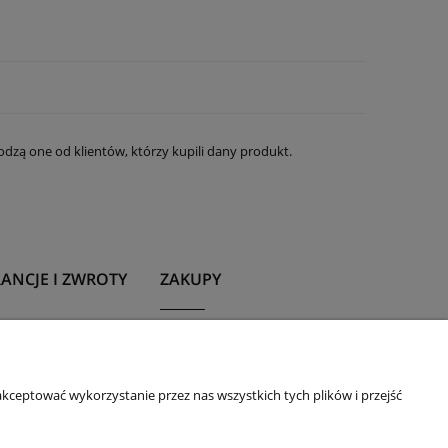
dzą one od klientów, którzy kupili dany produkt.
ANCJE I ZWROTY
ZAKUPY
ncja
Program lojalnościowy
acja
Twoje konto
kceptować wykorzystanie przez nas wszystkich tych plików i przejść
na
Twój koszyk
SSL
ne Zwroty