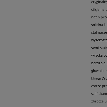
oryginal
oficjalna 
nóż o prz
solidna k
stal narz
wysokost
semi-stai
wysoka od
bardzo du
głownia o
klinga Dr
ostrze pro
szlif ska
zbrocze u