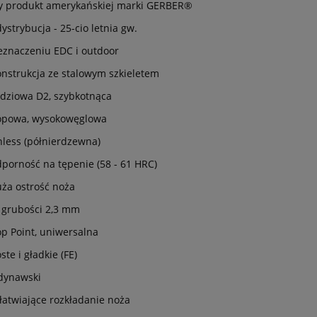
ny produkt amerykańskiej marki GERBER®
dystrybucja - 25-cio letnia gw.
eznaczeniu EDC i outdoor
onstrukcja ze stalowym szkieletem
ędziowa D2, szybkotnąca
opowa, wysokowęglowa
nless (półnierdzewna)
porność na tępenie (58 - 61 HRC)
ża ostrość noża
 grubości 2,3 mm
op Point, uniwersalna
ste i gładkie (FE)
ndynawski
łatwiające rozkładanie noża