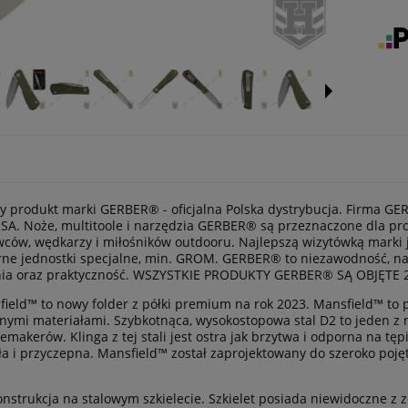
y produkt marki GERBER® - oficjalna Polska dystrybucja. Firma GE
SA. Noże, multitoole i narzędzia GERBER® są przeznaczone dla prof
wców, wędkarzy i miłośników outdooru. Najlepszą wizytówką marki j
arne jednostki specjalne, min. GROM. GERBER® to niezawodność, na
nia oraz praktyczność. WSZYSTKIE PRODUKTY GERBER® SĄ OBJĘTE 
ield™ to nowy folder z półki premium na rok 2023. Mansfield™ to po
ymi materiałami. Szybkotnąca, wysokostopowa stal D2 to jeden z 
femakerów. Klinga z tej stali jest ostra jak brzytwa i odporna na t
a i przyczepna. Mansfield™ został zaprojektowany do szeroko pojęt
onstrukcja na stalowym szkielecie. Szkielet posiada niewidoczne z