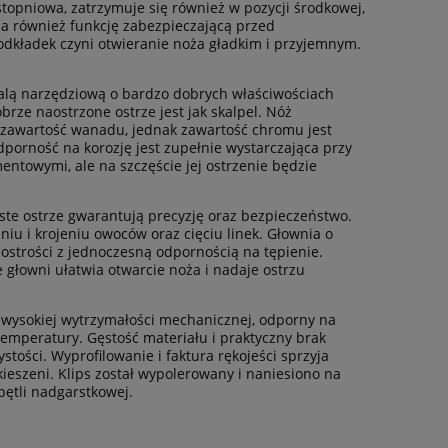
stopniowa, zatrzymuje się również w pozycji środkowej,
da również funkcję zabezpieczającą przed
kładek czyni otwieranie noża gładkim i przyjemnym.
.
stalą narzędziową o bardzo dobrych właściwościach
brze naostrzone ostrze jest jak skalpel. Nóż
ą zawartość wanadu, jednak zawartość chromu jest
dporność na korozję jest zupełnie wystarczająca przy
ntowymi, ale na szczęście jej ostrzenie będzie
roste ostrze gwarantują precyzję oraz bezpieczeństwo.
iu i krojeniu owoców oraz cięciu linek. Głownia o
ostrości z jednoczesną odpornością na tępienie.
e głowni ułatwia otwarcie noża i nadaje ostrzu
o wysokiej wytrzymałości mechanicznej, odporny na
temperatury. Gęstość materiału i praktyczny brak
stości. Wyprofilowanie i faktura rękojeści sprzyja
szeni. Klips został wypolerowany i naniesiono na
ętli nadgarstkowej.