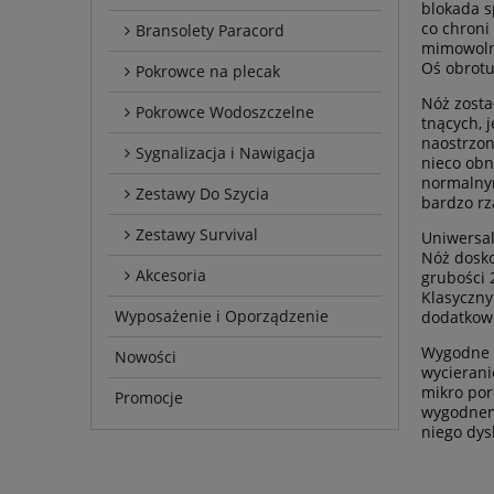
blokada s
co chroni
Bransolety Paracord
mimowolny
Oś obrotu
Pokrowce na plecak
Nóż zosta
Pokrowce Wodoszczelne
tnących, 
naostrzon
Sygnalizacja i Nawigacja
nieco obn
normalnym
Zestawy Do Szycia
bardzo rz
Zestawy Survival
Uniwersal
Nóż dosko
Akcesoria
grubości 
Klasyczny
Wyposażenie i Oporządzenie
dodatkowe
Wygodne o
Nowości
wycierani
mikro por
Promocje
wygodnemu
niego dys