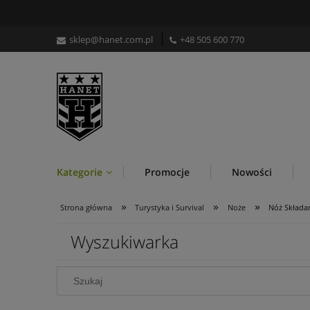
sklep@hanet.com.pl
+48 505 600 770
Kategorie
Promocje
Nowości
»
»
»
Strona główna
Turystyka i Survival
Noże
Nóż Składan
Wyszukiwarka