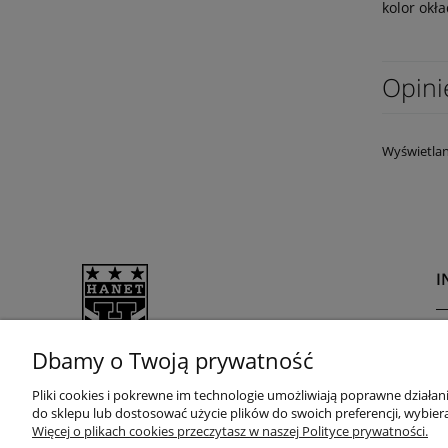
kolor okła
Opini
Wyświetlan
I
R
Dbamy o Twoją prywatność
P
Potrzebujesz pomocy? Zadzwoń!
Pliki cookies i pokrewne im technologie umożliwiają poprawne działa
D
do sklepu lub dostosować użycie plików do swoich preferencji, wybiera
+48 505 600 770
Z
Więcej o plikach cookies przeczytasz w naszej Polityce prywatności.
+48 505 700 770
u