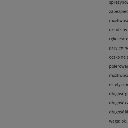
sprężynow
zabezpie
możliwość
okładziny
rękojeść 
przyjemna
oczko na
polerowan
możliwość
estetyczn
długość g
długość c
długość k
waga: ok.