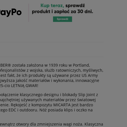
RBER® została założona w 1939 roku w Portland,
esjonalistów z wojska, służb ratowniczych, myśliwych,
est fakt, że ich produkty są używane przez US Army
jwyższa jakość materiałów i wykonania, innowacyjne
25-cio LETNIĄ GWAR!
łączenie klasycznego designu i blokady Slip Joint z
najchętniej używanych materiałów przez światowej
ępienie. Rękojeść z kompozytu MICARTA jest bardzo
ego EDC i outdooru. Nóż posiada klips i oczko na
 zewnątrz otwory dla zmniejszenia wagi noża. Klasyczna