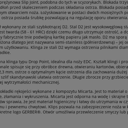
prężynowa Slip Joint, podobna do tych w scyzorykach. Blokada trzy
 dłoń przed skaleczeniem podczas składania ostrza. Blokada posia
m otwarciem noża. Łożyskowanie w postaci dwóch mosiężnych pod
 ostrza posiada śrubkę pozwalającą na regulację oporu otwierania
ł wykonany ze stali szybkotnącej D2. Stal D2 jest wysokowęglową 
jest twarda (58 - 61 HRC) dzięki czemu długo utrzymuje ostrość, a do
y fabrycznie tnie podwójną kartkę papieru jak masło. D2 ma spor
iżona dlatego jest nazywana semi-stainless (półnierdzewną) – jej o
 użytkowaniu. Klinga ze stali D2 wymaga ostrzenia pilnikami diame
adkie.
na klinga typu Drop Point, idealna dla noży EDC. Kształt klingi i p
nale spisuje się przy obróbce drewna, otwieraniu kartonów, obieran
2,3 mm, ostrze o optymalnym kącie ostrzenia dla zachowania dużej 
 szlif skandynawski ułatwia ostrzenie. Długie zbrocze przy grzbieci
j wytrzymałości mechanicznej.
kładki rękojeści wykonane z kompozytu Micarta. Jest to materiał 
e, złamania i wykruszenia. Micarta jest odporna na wodę i skrajne 
ów sprawia, że jest materiał higieniczny i łatwy do utrzymania w czy
 i pewnemu chwytowi. Klips pozwala na zabezpieczenie noża w kie
kretne logo GERBER®. Otwór umożliwia przewleczenie smyczy lub p