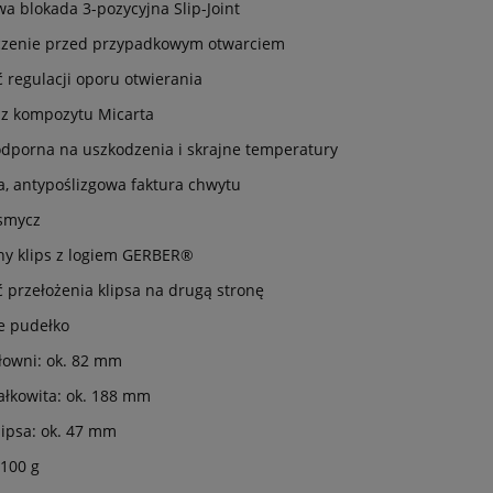
a blokada 3-pozycyjna Slip-Joint
czenie przed przypadkowym otwarciem
 regulacji oporu otwierania
 z kompozytu Micarta
odporna na uszkodzenia i skrajne temperatury
, antypoślizgowa faktura chwytu
 smycz
y klips z logiem GERBER®
 przełożenia klipsa na drugą stronę
e pudełko
łowni: ok. 82 mm
ałkowita: ok. 188 mm
lipsa: ok. 47 mm
 100 g