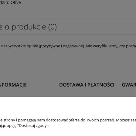
dzin: Olive
e o produkcie (0)
e są wszystkie opinie (pozytywne i negatywne). Nie weryfikujemy, czy pocho
NFORMACJE
DOSTAWA I PŁATNOŚCI
GWAR
egulamin
Dostawa
Gwara
olityka Prywatności
Płatności
Reklam
nie strony i pomagają nam dostosować ofertę do Twoich potrzeb. Możesz zaa
ane firmy
Odbiór osobisty
Wymia
jąc opcję "Dostosuj zgody".
asady pielęgnacji i
Kupony rabatowe
Zwrot
żytkowania obuwia
Wygod