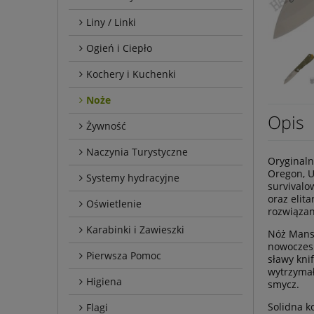
Liny / Linki
Ogień i Ciepło
Kochery i Kuchenki
Noże
Opis
Żywność
Naczynia Turystyczne
Oryginaln
Oregon, U
Systemy hydracyjne
survivalo
oraz elit
Oświetlenie
rozwiąza
Karabinki i Zawieszki
Nóż Mansf
nowoczesn
Pierwsza Pomoc
sławy kni
wytrzymał
Higiena
smycz.
Solidna k
Flagi