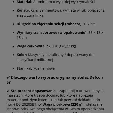
Materiał:
Aluminium o wysokiej wytrzymałości
Konstrukcja:
Segmentowa, wygięta w łuk, połączona
elastyczną linką
Długość po złączeniu sekcji (robocza):
157 cm
Wymiary transportowe (w opakowaniu):
35 x 13 x
15 cm
Waga całkowita:
ok. 220 g (0,22 kg)
Kolor:
Klasyczny metaliczny / dopasowany do
specyfikacji militarnej
Stan:
Fabrycznie nowe
✅ Dlaczego warto wybrać oryginalny stelaż Defcon
5?
✔️
Sto procent dopasowania
– zapomnij o uniwersalnych
masztach, które trzeba docinać lub które naprężają
materiał pod złym kątem. Ten łuk powstał dokładnie do
norki D5-2020SBT. ✔️
Waga piórkowa (220 g)
– stelaż nie
stanowi odczuwalnego obciążenia w Twoim oporządzeniu