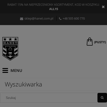
RABAT 15% NA NIEPRZECENIONY ASORTYMENT, KOD W KOSZYKU:
ALL15
sklep@hanet.com.pl
+48 505 600 770
(PUSTY)
Wyszukiwarka