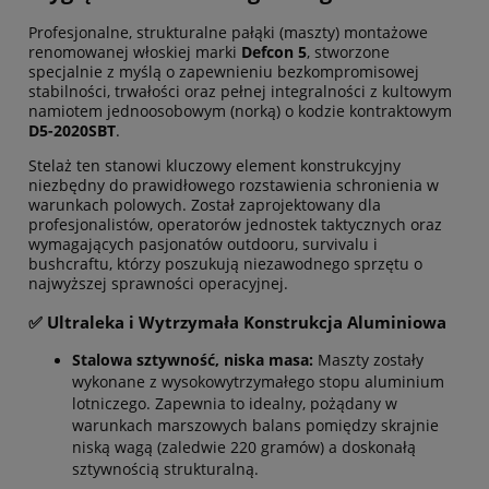
Profesjonalne, strukturalne pałąki (maszty) montażowe
renomowanej włoskiej marki
Defcon 5
, stworzone
specjalnie z myślą o zapewnieniu bezkompromisowej
stabilności, trwałości oraz pełnej integralności z kultowym
namiotem jednoosobowym (norką) o kodzie kontraktowym
D5-2020SBT
.
Stelaż ten stanowi kluczowy element konstrukcyjny
niezbędny do prawidłowego rozstawienia schronienia w
warunkach polowych. Został zaprojektowany dla
profesjonalistów, operatorów jednostek taktycznych oraz
wymagających pasjonatów outdooru, survivalu i
bushcraftu, którzy poszukują niezawodnego sprzętu o
najwyższej sprawności operacyjnej.
✅ Ultraleka i Wytrzymała Konstrukcja Aluminiowa
Stalowa sztywność, niska masa:
Maszty zostały
wykonane z wysokowytrzymałego stopu aluminium
lotniczego. Zapewnia to idealny, pożądany w
warunkach marszowych balans pomiędzy skrajnie
niską wagą (zaledwie 220 gramów) a doskonałą
sztywnością strukturalną.