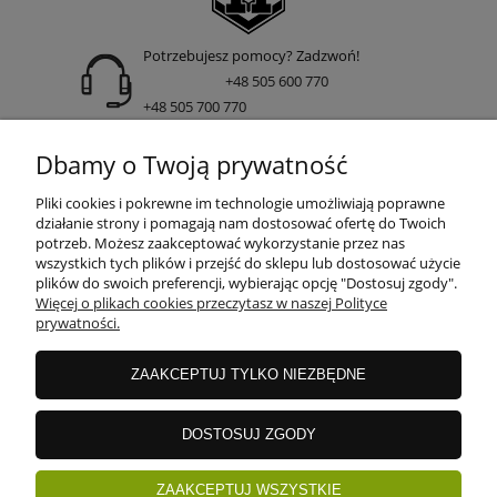
Potrzebujesz pomocy? Zadzwoń!
+48 505 600 770
+48 505 700 770
adres:
Dbamy o Twoją prywatność
ul. Nakielska 266 85-391 Bydgoszcz
Pliki cookies i pokrewne im technologie umożliwiają poprawne
działanie strony i pomagają nam dostosować ofertę do Twoich
potrzeb. Możesz zaakceptować wykorzystanie przez nas
wszystkich tych plików i przejść do sklepu lub dostosować użycie
INFORMACJE
plików do swoich preferencji, wybierając opcję "Dostosuj zgody".
Więcej o plikach cookies przeczytasz w naszej Polityce
prywatności.
DOSTAWA I PŁATNOŚCI
ZAAKCEPTUJ TYLKO NIEZBĘDNE
GWARANCJE I ZWROTY
DOSTOSUJ ZGODY
ZAAKCEPTUJ WSZYSTKIE