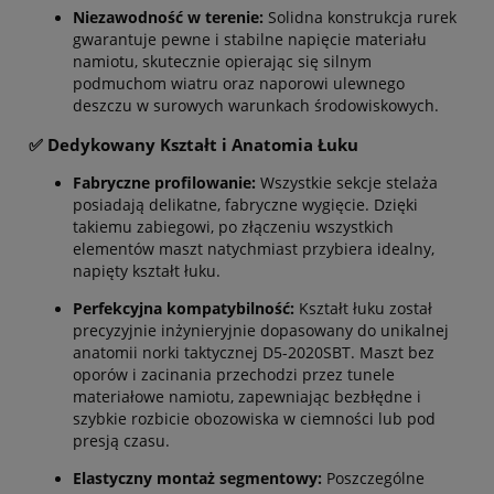
Niezawodność w terenie:
Solidna konstrukcja rurek
gwarantuje pewne i stabilne napięcie materiału
namiotu, skutecznie opierając się silnym
podmuchom wiatru oraz naporowi ulewnego
deszczu w surowych warunkach środowiskowych.
✅ Dedykowany Kształt i Anatomia Łuku
Fabryczne profilowanie:
Wszystkie sekcje stelaża
posiadają delikatne, fabryczne wygięcie. Dzięki
takiemu zabiegowi, po złączeniu wszystkich
elementów maszt natychmiast przybiera idealny,
napięty kształt łuku.
Perfekcyjna kompatybilność:
Kształt łuku został
precyzyjnie inżynieryjnie dopasowany do unikalnej
anatomii norki taktycznej D5-2020SBT. Maszt bez
oporów i zacinania przechodzi przez tunele
materiałowe namiotu, zapewniając bezbłędne i
szybkie rozbicie obozowiska w ciemności lub pod
presją czasu.
Elastyczny montaż segmentowy:
Poszczególne