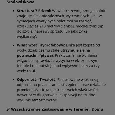
Środowiskowa
Struktura 7 Rdzeni:
Wewnątrz zewnętrznego oplotu
znajduje się 7 niezależnych, wytrzymałych nici. W
sytuacjach awaryjnych oplot można rozciąć,
uzyskując aż 210 metrów cienkiej, mocnej żyłki (np.
do szycia, naprawy sprzętu lub jako żyłkę
wędkarską).
Właściwości Hydrofobowe:
Linka jest lżejsza od
wody, dzięki czemu stale
utrzymuje się na
powierzchni (pływa)
. Praktycznie nie wchłania
wilgoci, co sprawia, że wysycha w ekspresowym
tempie i nie butwieje pod wpływem deszczu czy
wody rzeki.
Odporność i Trwałość:
Zastosowane włókna są
odporne na przecieranie, strzępienie oraz działanie
promieni UV. Linka nie traci swoich właściwości
nawet przy długotrwałej ekspozycji na trudne
warunki atmosferyczne.
✅ Wszechstronne Zastosowanie w Terenie i Domu