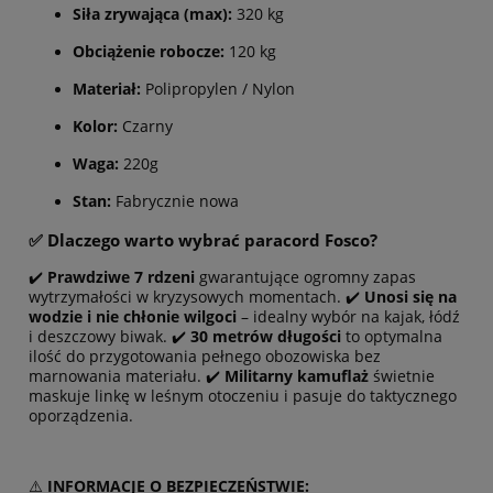
Siła zrywająca (max):
320 kg
Obciążenie robocze:
120 kg
Materiał:
Polipropylen / Nylon
Kolor:
Czarny
Waga:
220g
Stan:
Fabrycznie nowa
✅ Dlaczego warto wybrać paracord Fosco?
✔️
Prawdziwe 7 rdzeni
gwarantujące ogromny zapas
wytrzymałości w kryzysowych momentach. ✔️
Unosi się na
wodzie i nie chłonie wilgoci
– idealny wybór na kajak, łódź
i deszczowy biwak. ✔️
30 metrów długości
to optymalna
ilość do przygotowania pełnego obozowiska bez
marnowania materiału. ✔️
Militarny kamuflaż
świetnie
maskuje linkę w leśnym otoczeniu i pasuje do taktycznego
oporządzenia.
⚠️
INFORMACJE O BEZPIECZEŃSTWIE: