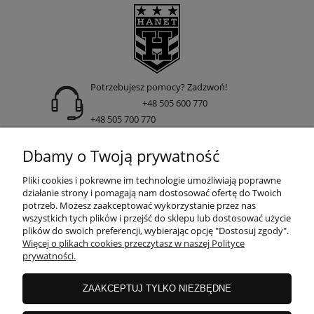
Potrzebujesz pomocy? Zadzwoń!
+48 505 600 770
+48 505 700 770
adres:
Dbamy o Twoją prywatność
ul. Nakielska 266 85-391 Bydgoszcz
Pliki cookies i pokrewne im technologie umożliwiają poprawne
działanie strony i pomagają nam dostosować ofertę do Twoich
potrzeb. Możesz zaakceptować wykorzystanie przez nas
wszystkich tych plików i przejść do sklepu lub dostosować użycie
INFORMACJE
plików do swoich preferencji, wybierając opcję "Dostosuj zgody".
Więcej o plikach cookies przeczytasz w naszej Polityce
prywatności.
DOSTAWA I PŁATNOŚCI
ZAAKCEPTUJ TYLKO NIEZBĘDNE