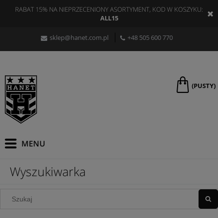
RABAT 15% NA NIEPRZECENIONY ASORTYMENT, KOD W KOSZYKU:
ALL15
sklep@hanet.com.pl
+48 505 600 770
(PUSTY)
Wyszukiwarka