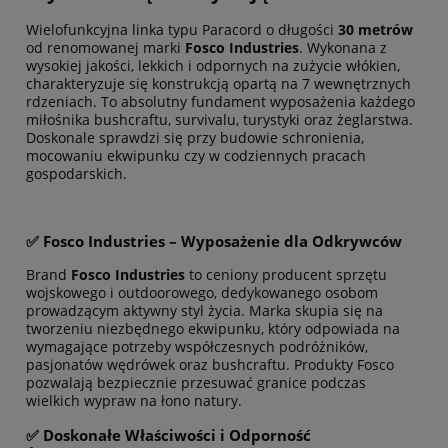
Wielofunkcyjna linka typu Paracord o długości
30 metrów
od renomowanej marki
Fosco Industries
. Wykonana z
wysokiej jakości, lekkich i odpornych na zużycie włókien,
charakteryzuje się konstrukcją opartą na 7 wewnętrznych
rdzeniach. To absolutny fundament wyposażenia każdego
miłośnika bushcraftu, survivalu, turystyki oraz żeglarstwa.
Doskonale sprawdzi się przy budowie schronienia,
mocowaniu ekwipunku czy w codziennych pracach
gospodarskich.
✅ Fosco Industries – Wyposażenie dla Odkrywców
Brand
Fosco Industries
to ceniony producent sprzętu
wojskowego i outdoorowego, dedykowanego osobom
prowadzącym aktywny styl życia. Marka skupia się na
tworzeniu niezbędnego ekwipunku, który odpowiada na
wymagające potrzeby współczesnych podróżników,
pasjonatów wędrówek oraz bushcraftu. Produkty Fosco
pozwalają bezpiecznie przesuwać granice podczas
wielkich wypraw na łono natury.
✅ Doskonałe Właściwości i Odporność