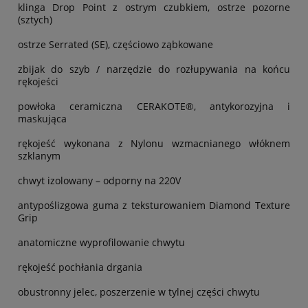
klinga Drop Point z ostrym czubkiem, ostrze pozorne
(sztych)
ostrze Serrated (SE), częściowo ząbkowane
zbijak do szyb / narzędzie do rozłupywania na końcu
rękojeści
powłoka ceramiczna CERAKOTE®, antykorozyjna i
maskująca
rękojeść wykonana z Nylonu wzmacnianego włóknem
szklanym
chwyt izolowany – odporny na 220V
antypoślizgowa guma z teksturowaniem Diamond Texture
Grip
anatomiczne wyprofilowanie chwytu
rękojeść pochłania drgania
obustronny jelec, poszerzenie w tylnej części chwytu