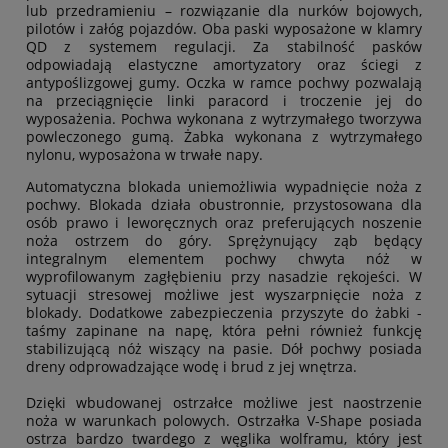
lub przedramieniu – rozwiązanie dla nurków bojowych,
pilotów i załóg pojazdów. Oba paski wyposażone w klamry
QD z systemem regulacji. Za stabilność pasków
odpowiadają elastyczne amortyzatory oraz ściegi z
antypoślizgowej gumy. Oczka w ramce pochwy pozwalają
na przeciągnięcie linki paracord i troczenie jej do
wyposażenia. Pochwa wykonana z wytrzymałego tworzywa
powleczonego gumą. Żabka wykonana z wytrzymałego
nylonu, wyposażona w trwałe napy.
Automatyczna blokada uniemożliwia wypadnięcie noża z
pochwy. Blokada działa obustronnie, przystosowana dla
osób prawo i leworęcznych oraz preferujących noszenie
noża ostrzem do góry. Sprężynujący ząb będący
integralnym elementem pochwy chwyta nóż w
wyprofilowanym zagłębieniu przy nasadzie rękojeści. W
sytuacji stresowej możliwe jest wyszarpnięcie noża z
blokady. Dodatkowe zabezpieczenia przyszyte do żabki -
taśmy zapinane na napę, która pełni również funkcję
stabilizującą nóż wiszący na pasie. Dół pochwy posiada
dreny odprowadzające wodę i brud z jej wnętrza.
Dzięki wbudowanej ostrzałce możliwe jest naostrzenie
noża w warunkach polowych. Ostrzałka V-Shape posiada
ostrza bardzo twardego z węglika wolframu, który jest