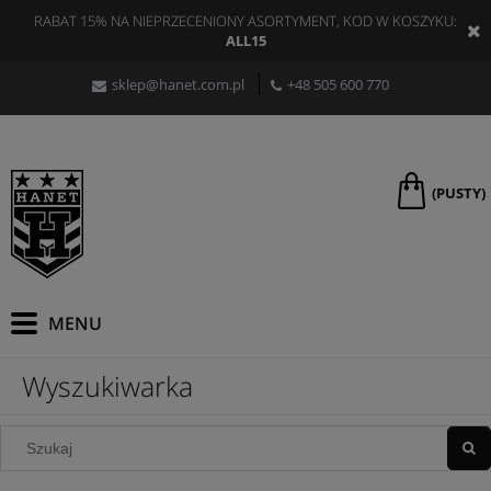
RABAT 15% NA NIEPRZECENIONY ASORTYMENT, KOD W KOSZYKU:
ALL15
sklep@hanet.com.pl
+48 505 600 770
(PUSTY)
Wyszukiwarka