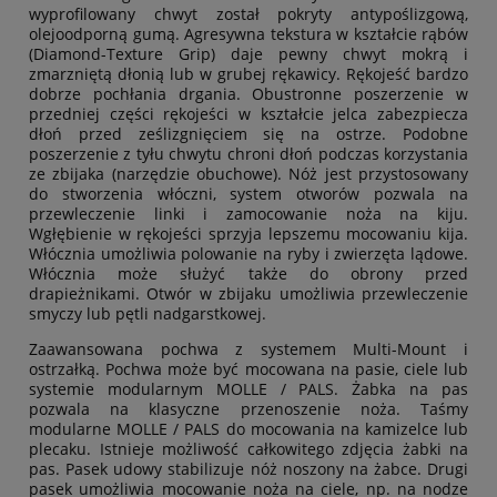
wyprofilowany chwyt został pokryty antypoślizgową,
olejoodporną gumą. Agresywna tekstura w kształcie rąbów
(Diamond-Texture Grip) daje pewny chwyt mokrą i
zmarzniętą dłonią lub w grubej rękawicy. Rękojeść bardzo
dobrze pochłania drgania. Obustronne poszerzenie w
przedniej części rękojeści w kształcie jelca zabezpiecza
dłoń przed ześlizgnięciem się na ostrze. Podobne
poszerzenie z tyłu chwytu chroni dłoń podczas korzystania
ze zbijaka (narzędzie obuchowe). Nóż jest przystosowany
do stworzenia włóczni, system otworów pozwala na
przewleczenie linki i zamocowanie noża na kiju.
Wgłębienie w rękojeści sprzyja lepszemu mocowaniu kija.
Włócznia umożliwia polowanie na ryby i zwierzęta lądowe.
Włócznia może służyć także do obrony przed
drapieżnikami. Otwór w zbijaku umożliwia przewleczenie
smyczy lub pętli nadgarstkowej.
Zaawansowana pochwa z systemem Multi-Mount i
ostrzałką. Pochwa może być mocowana na pasie, ciele lub
systemie modularnym MOLLE / PALS. Żabka na pas
pozwala na klasyczne przenoszenie noża. Taśmy
modularne MOLLE / PALS do mocowania na kamizelce lub
plecaku. Istnieje możliwość całkowitego zdjęcia żabki na
pas. Pasek udowy stabilizuje nóż noszony na żabce. Drugi
pasek umożliwia mocowanie noża na ciele, np. na nodze