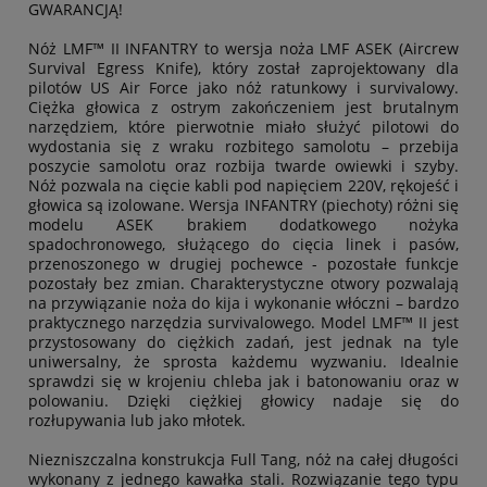
GWARANCJĄ!
Nóż LMF™ II INFANTRY to wersja noża LMF ASEK (Aircrew
Survival Egress Knife), który został zaprojektowany dla
pilotów US Air Force jako nóż ratunkowy i survivalowy.
Ciężka głowica z ostrym zakończeniem jest brutalnym
narzędziem, które pierwotnie miało służyć pilotowi do
wydostania się z wraku rozbitego samolotu – przebija
poszycie samolotu oraz rozbija twarde owiewki i szyby.
Nóż pozwala na cięcie kabli pod napięciem 220V, rękojeść i
głowica są izolowane. Wersja INFANTRY (piechoty) różni się
modelu ASEK brakiem dodatkowego nożyka
spadochronowego, służącego do cięcia linek i pasów,
przenoszonego w drugiej pochewce - pozostałe funkcje
pozostały bez zmian. Charakterystyczne otwory pozwalają
na przywiązanie noża do kija i wykonanie włóczni – bardzo
praktycznego narzędzia survivalowego. Model LMF™ II jest
przystosowany do ciężkich zadań, jest jednak na tyle
uniwersalny, że sprosta każdemu wyzwaniu. Idealnie
sprawdzi się w krojeniu chleba jak i batonowaniu oraz w
polowaniu. Dzięki ciężkiej głowicy nadaje się do
rozłupywania lub jako młotek.
Niezniszczalna konstrukcja Full Tang, nóż na całej długości
wykonany z jednego kawałka stali. Rozwiązanie tego typu