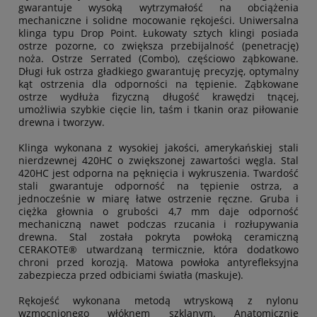
gwarantuje wysoką wytrzymałość na obciążenia
mechaniczne i solidne mocowanie rękojeści. Uniwersalna
klinga typu Drop Point. Łukowaty sztych klingi posiada
ostrze pozorne, co zwiększa przebijalność (penetrację)
noża. Ostrze Serrated (Combo), częściowo ząbkowane.
Długi łuk ostrza gładkiego gwarantuję precyzję, optymalny
kąt ostrzenia dla odporności na tępienie. Ząbkowane
ostrze wydłuża fizyczną długość krawędzi tnącej,
umożliwia szybkie cięcie lin, taśm i tkanin oraz piłowanie
drewna i tworzyw.
Klinga wykonana z wysokiej jakości, amerykańskiej stali
nierdzewnej 420HC o zwiększonej zawartości węgla. Stal
420HC jest odporna na pęknięcia i wykruszenia. Twardość
stali gwarantuje odporność na tępienie ostrza, a
jednocześnie w miarę łatwe ostrzenie ręczne. Gruba i
ciężka głownia o grubości 4,7 mm daje odporność
mechaniczną nawet podczas rzucania i rozłupywania
drewna. Stal została pokryta powłoką ceramiczną
CERAKOTE® utwardzaną termicznie, która dodatkowo
chroni przed korozją. Matowa powłoka antyrefleksyjna
zabezpiecza przed odbiciami światła (maskuje).
Rękojeść wykonana metodą wtryskową z nylonu
wzmocnionego włóknem szklanym. Anatomicznie