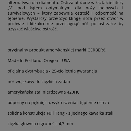
alternatywą dla diamentu. Ostrza ułożone w kształcie litery
„V” pod kątem optymalnym dla noży bojowych i
survivalowych – który zapewnia ostrość i odporność na
tępienie. Wystarczy przełożyć klingę noża przez otwór w
pochwie i kilkukrotnie przeciągnąć nóż po ostrzałce by
uzyskać właściwą ostrość.
oryginalny produkt amerykańskiej marki GERBER®
Made In Portland, Oregon - USA
oficjalna dystrybucja - 25-cio letnia gwarancja
nóż wojskowy do ciężkich zadań
amerykańska stal nierdzewna 420HC
odporny na pęknięcia, wykruszenia i tępienie ostrza
solidna konstrukcja Full Tang - z jednego kawałka stali
ciężka głownia o grubości 4,7 mm