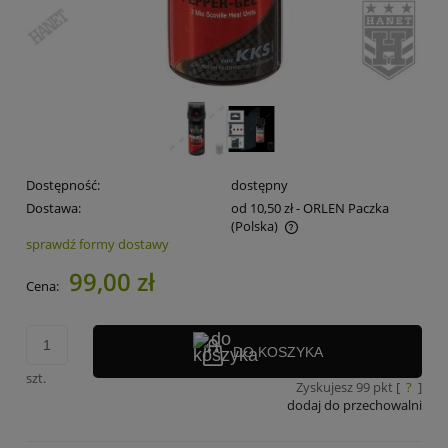
Dostępność:
dostępny
Dostawa:
od 10,50 zł
- ORLEN Paczka
(Polska)
sprawdź formy dostawy
Cena nie zawiera ewentualnych kosztów płatności
99,00 zł
Cena:
DO KOSZYKA
szt.
Zyskujesz
99
pkt [
?
]
dodaj do przechowalni