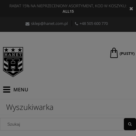
RABAT 15% NA NIEPRZECENIONY ASORTYMENT, KOD W KOSZYKU:
ALL15
sklep@hanet.com.pl
+48 505 600 770
(PUSTY)
Wyszukiwarka