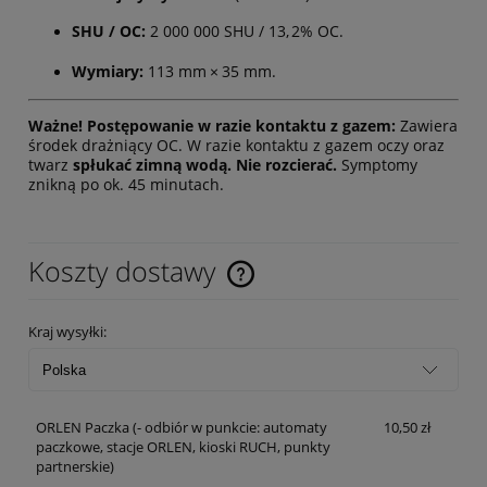
SHU / OC:
2
000 000
SHU /
13
,
2%
OC.
Wymiary:
113
mm
×
35
mm
.
Ważne! Postępowanie w razie kontaktu z gazem:
Zawiera
środek drażniący OC. W razie kontaktu z gazem oczy oraz
twarz
spłukać zimną wodą. Nie rozcierać.
Symptomy
znikną po ok.
45
minutach
.
Koszty dostawy
Cena nie zawiera ewentualnych kosztów płatności
Kraj wysyłki:
ORLEN Paczka
(- odbiór w punkcie: automaty
10,50 zł
paczkowe, stacje ORLEN, kioski RUCH, punkty
partnerskie)