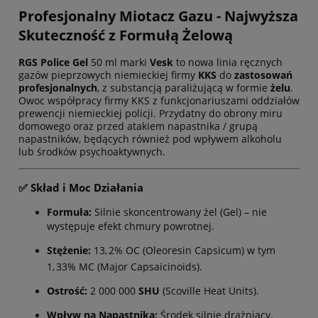
Profesjonalny Miotacz Gazu - Najwyższa
Skuteczność z Formułą Żelową
RGS Police Gel
50
ml
marki
Vesk
to nowa linia ręcznych
gazów pieprzowych niemieckiej firmy
KKS
do
zastosowań
profesjonalnych
, z substancją paraliżującą w formie
żelu
.
Owoc współpracy firmy KKS z funkcjonariuszami oddziałów
prewencji niemieckiej policji. Przydatny do obrony miru
domowego oraz przed atakiem napastnika / grupą
napastników, będących również pod wpływem alkoholu
lub środków psychoaktywnych.
✅ Skład i Moc Działania
Formuła:
Silnie skoncentrowany żel (Gel) – nie
występuje efekt chmury powrotnej.
Stężenie:
13
,
2%
OC (Oleoresin Capsicum) w tym
1
,
33%
MC (Major Capsaicinoids).
Ostrość:
2
000 000
SHU
(Scoville Heat Units).
Wpływ na Napastnika:
Środek silnie drażniący,