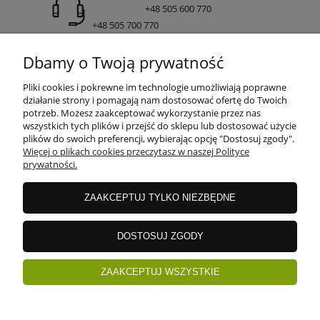
+48 505 600 770
+48 505 700 770
adres:
Dbamy o Twoją prywatność
ul. Nakielska 266 85-391 Bydgoszcz
Pliki cookies i pokrewne im technologie umożliwiają poprawne
działanie strony i pomagają nam dostosować ofertę do Twoich
potrzeb. Możesz zaakceptować wykorzystanie przez nas
wszystkich tych plików i przejść do sklepu lub dostosować użycie
INFORMACJE
plików do swoich preferencji, wybierając opcję "Dostosuj zgody".
Więcej o plikach cookies przeczytasz w naszej Polityce
prywatności.
DOSTAWA I PŁATNOŚCI
ZAAKCEPTUJ TYLKO NIEZBĘDNE
GWARANCJE I ZWROTY
DOSTOSUJ ZGODY
ZAAKCEPTUJ WSZYSTKIE
ZAKUPY
pokaż pełną wersję strony