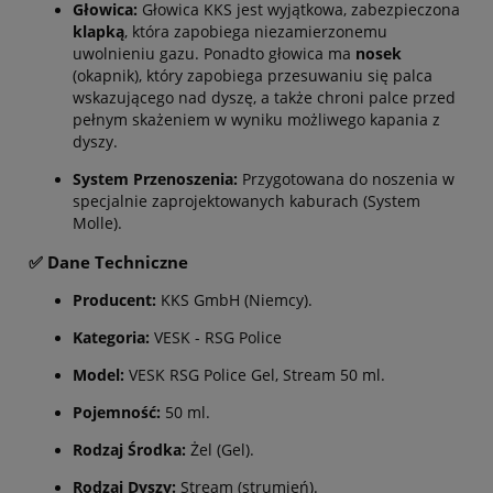
Głowica:
Głowica KKS jest wyjątkowa, zabezpieczona
klapką
, która zapobiega niezamierzonemu
uwolnieniu gazu. Ponadto głowica ma
nosek
(okapnik), który zapobiega przesuwaniu się palca
wskazującego nad dyszę, a także chroni palce przed
pełnym skażeniem w wyniku możliwego kapania z
dyszy.
System Przenoszenia:
Przygotowana do noszenia w
specjalnie zaprojektowanych kaburach (System
Molle).
✅ Dane Techniczne
Producent:
KKS GmbH (Niemcy).
Kategoria:
VESK - RSG Police
Model:
VESK RSG Police Gel, Stream
50
ml
.
Pojemność:
50
ml
.
Rodzaj Środka:
Żel (Gel).
Rodzaj Dyszy:
Stream (strumień).