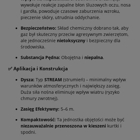
wywołuje reakcje zapalne błon śluzowych oczu, nosa
i gardła, powoduje czasowe zaburzenia wzroku,
pieczenie skóry, utrudnia oddychanie.
Bezpieczeństwo:
Skład chemiczny dobrano tak, aby
gaz był skuteczny przeciw agresywnym zwierzętom,
ale jednocześnie
nietoksyczny
i bezpieczny dla
środowiska.
Substancja Pędna:
Obojętna i
niepalna
.
✅ Aplikacja i Konstrukcja
Dysza:
Typ
STREAM
(strumień) – minimalny wpływ
warunków atmosferycznych i największy zasięg.
Duża siła nośna eliminuje wpływ wiatru (ryzyko
chmury zwrotnej).
Zasięg Efektywny:
5
–
6
m
.
Kompaktowość:
Ta jednostka objętości może być
niezauważalnie przenoszona w kieszeni
kurtki i
spodni.