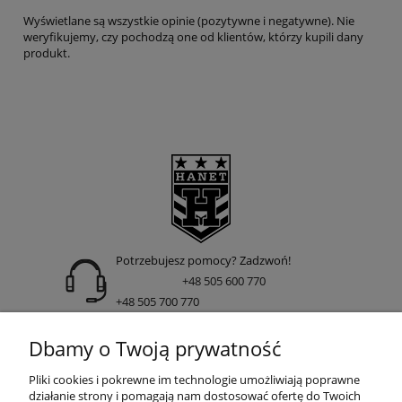
Wyświetlane są wszystkie opinie (pozytywne i negatywne). Nie
weryfikujemy, czy pochodzą one od klientów, którzy kupili dany
produkt.
Potrzebujesz pomocy? Zadzwoń!
+48 505 600 770
+48 505 700 770
adres:
Dbamy o Twoją prywatność
ul. Nakielska 266 85-391 Bydgoszcz
Pliki cookies i pokrewne im technologie umożliwiają poprawne
działanie strony i pomagają nam dostosować ofertę do Twoich