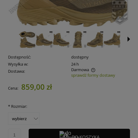
Dostępność:
dostępny
Wysyłka w:
24 h
Darmowa
Dostawa:
sprawdź formy dostawy
Cena nie zawiera ewentualnych kosztów płatności
859,00 zł
Cena:
*
Rozmiar:
DO KOSZYKA