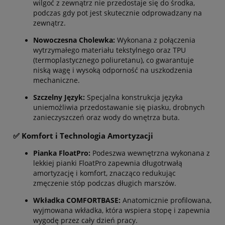
wilgoć z zewnątrz nie przedostaje się do środka,
podczas gdy pot jest skutecznie odprowadzany na
zewnątrz.
Nowoczesna Cholewka:
Wykonana z połączenia
wytrzymałego materiału tekstylnego oraz TPU
(termoplastycznego poliuretanu), co gwarantuje
niską wagę i wysoką odporność na uszkodzenia
mechaniczne.
Szczelny Język:
Specjalna konstrukcja języka
uniemożliwia przedostawanie się piasku, drobnych
zanieczyszczeń oraz wody do wnętrza buta.
✅ Komfort i Technologia Amortyzacji
Pianka FloatPro:
Podeszwa wewnętrzna wykonana z
lekkiej pianki FloatPro zapewnia długotrwałą
amortyzację i komfort, znacząco redukując
zmęczenie stóp podczas długich marszów.
Wkładka COMFORTBASE:
Anatomicznie profilowana,
wyjmowana wkładka, która wspiera stopę i zapewnia
wygodę przez cały dzień pracy.