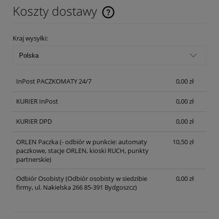
Koszty dostawy
Cena nie zawiera ewentualnych kosztów płatności
Kraj wysyłki:
InPost PACZKOMATY 24/7
0,00 zł
KURIER InPost
0,00 zł
KURIER DPD
0,00 zł
ORLEN Paczka
(- odbiór w punkcie: automaty
10,50 zł
paczkowe, stacje ORLEN, kioski RUCH, punkty
partnerskie)
Odbiór Osobisty
(Odbiór osobisty w siedzibie
0,00 zł
firmy, ul. Nakielska 266 85-391 Bydgoszcz)