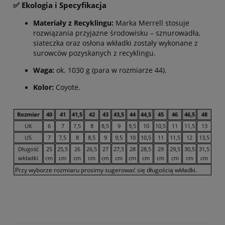
✅ Ekologia i Specyfikacja
Materiały z Recyklingu:
Marka Merrell stosuje
rozwiązania przyjazne środowisku – sznurowadła,
siateczka oraz osłona wkładki zostały wykonane z
surowców pozyskanych z recyklingu.
Waga:
ok. 1030 g (para w rozmiarze 44).
Kolor:
Coyote.
Rozmiar
40
41
41,5
42
43
43,5
44
44,5
45
46
46,5
48
UK
6
7
7,5
8
8,5
9
9,5
10
10,5
11
11,5
13
US
7
7,5
8
8,5
9
9,5
10
10,5
11
11,5
12
13,5
Długość
25
25,5
26
26,5
27
27,5
28
28,5
29
29,5
30,5
31,5
wkładki
cm
cm
cm
cm
cm
cm
cm
cm
cm
cm
cm
cm
Przy wyborze rozmiaru prosimy sugerować się długością wkładki.