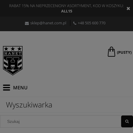
RABAT 15% NA NIEPRZECENIONY ASORTYMENT, KOD W KOSZYKU:
ALL15
sklep@hanet.com.pl
+48 505 600 770
(PUSTY)
Wyszukiwarka