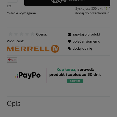
szt.
Zyskujesz
859
pkt [
?
]
*
- Pole wymagane
dodaj do przechowalni
Ocena:
zapytaj o produkt
Producent:
poleć znajomemu
dodaj opinię
Opis