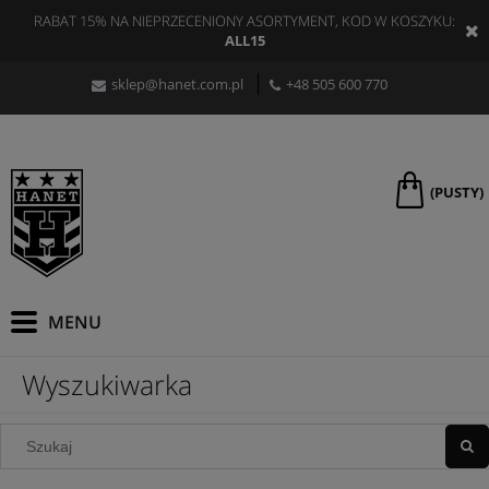
RABAT 15% NA NIEPRZECENIONY ASORTYMENT, KOD W KOSZYKU:
ALL15
sklep@hanet.com.pl
+48 505 600 770
(PUSTY)
Wyszukiwarka