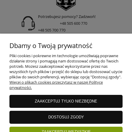
Potrzebujesz pomocy? Zadzwoń!
+48 505 600 770
+48 505 700 770
adres:
Dbamy o Twoją prywatność
ul. Nakielska 266 85-391 Bydgoszcz
Pliki cookies i pokrewne im technologie umożliwiają poprawne
działanie strony i pomagają nam dostosować ofertę do Twoich
potrzeb. Możesz zaakceptować wykorzystanie przez nas
wszystkich tych plików i przejść do sklepu lub dostosować użycie
INFORMACJE
plików do swoich preferencji, wybierając opcję "Dostosuj zgody".
Więcej o plikach cookies przeczytasz w naszej Polityce
prywatności.
DOSTAWA I PŁATNOŚCI
ZAAKCEPTUJ TYLKO NIEZBĘDNE
GWARANCJE I ZWROTY
DOSTOSUJ ZGODY
ZAAKCEPTUJ WSZYSTKIE