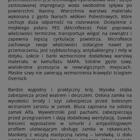
zastosowanej impregnacji woda swobodnie spływa po
powierzchni tkaniny. Wierzchnia warstwa materiału
wykonana z gęsto tkanych włókien Poliestrowych, które
cechuje duża odporność na rozerwanie. Ocieplenie z
miękkiego polaru PES (Microfleece). Polar poprawia
właściwości termiczne, transportuje wilgoć na zewnątrz i
zapewnia lepszą cyrkulację powietrza. Microfleece
zachowuje swoje właściwości izolacyjne nawet po
przemoczeniu, jest szybkoschnący, antybakteryjny i miły w
dotyku. Łokcie i barki wzmocnione dodatkową warstwą
materiału w kamuflażu MAPA. Solidne gęste szwy,
wielokrotne przeszycia w newralgicznych miejscach.
Płaskie szwy nie uwierają, wzmocnienia krawędzi ściegiem
Overlock.
Bardzo wygodny i praktyczny krój. Wysoka stójka
zabezpiecza przed wiatrem i deszczem. Osłona zamka na
wysokości brody i szyi zabezpiecza przed bolesnym
wcinaniem zarostu w zamek. Bluza zapinana na solidny
zamek Alfa. Wywietrzniki pod pachami, zabezpieczają
przed przegrzaniem i dają dodatkową wentylację. Suwaki
kieszeni wyposażone w sznurki z antypoślizgowym
profilem ułatwiającym obsługę zamka w rękawicach.
Mankiety z wszytą elastyczną taśmą – lamówką. U dołu