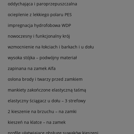
oddychająca i paroprzepuszczalna
ocieplenie z lekkiego polaru PES
impregnacja hydrofobowa WDP
nowoczesny i funkcjonalny krój
wzmocnienie na łokciach i barkach i u dołu
wysoka stójka – podwójny materiał
zapinana na zamek Alfa
osłona brody i twarzy przed zamkiem
mankiety zakończone elastyczną taśmą
elastyczny ściągacz u dołu – 3 strefowy
2 kieszenie na brzuchu – na zamki
kieszeń na klatce – na zamek
profile ułatwiające obsługę suwaków kieszeni