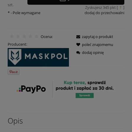
szt.
Zyskujesz
345
pkt [
?
]
*
- Pole wymagane
dodaj do przechowalni
Ocena:
zapytaj o produkt
Producent:
poleć znajomemu
dodaj opinię
Opis