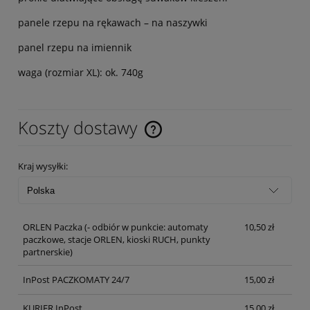
panele rzepu na rękawach – na naszywki
panel rzepu na imiennik
waga (rozmiar XL): ok. 740g
Koszty dostawy
Cena nie zawiera ewentualnych kosztów płatności
Kraj wysyłki:
ORLEN Paczka
(- odbiór w punkcie: automaty
10,50 zł
paczkowe, stacje ORLEN, kioski RUCH, punkty
partnerskie)
InPost PACZKOMATY 24/7
15,00 zł
KURIER InPost
15,00 zł