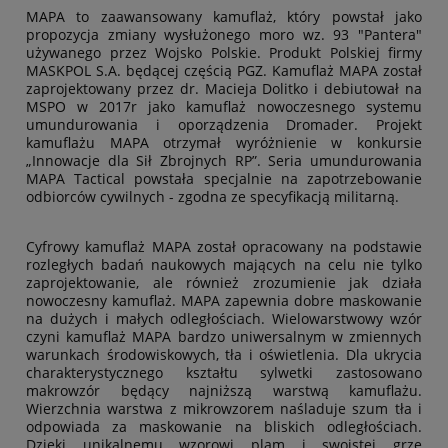
MAPA to zaawansowany kamuflaż, który powstał jako
propozycja zmiany wysłużonego moro wz. 93 "Pantera"
używanego przez Wojsko Polskie. Produkt Polskiej firmy
MASKPOL S.A. będącej częścią PGZ. Kamuflaż MAPA został
zaprojektowany przez dr. Macieja Dolitko i debiutował na
MSPO w 2017r jako kamuflaż nowoczesnego systemu
umundurowania i oporządzenia Dromader. Projekt
kamuflażu MAPA otrzymał wyróżnienie w konkursie
„Innowacje dla Sił Zbrojnych RP”. Seria umundurowania
MAPA Tactical powstała specjalnie na zapotrzebowanie
odbiorców cywilnych - zgodna ze specyfikacją militarną.
Cyfrowy kamuflaż MAPA został opracowany na podstawie
rozległych badań naukowych mających na celu nie tylko
zaprojektowanie, ale również zrozumienie jak działa
nowoczesny kamuflaż. MAPA zapewnia dobre maskowanie
na dużych i małych odległościach. Wielowarstwowy wzór
czyni kamuflaż MAPA bardzo uniwersalnym w zmiennych
warunkach środowiskowych, tła i oświetlenia. Dla ukrycia
charakterystycznego kształtu sylwetki zastosowano
makrowzór będący najniższą warstwą kamuflażu.
Wierzchnia warstwa z mikrowzorem naśladuje szum tła i
odpowiada za maskowanie na bliskich odległościach.
Dzięki unikalnemu wzorowi plam i swoistej grze