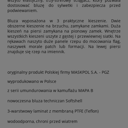
wszyto elastyczny, trzy-strefowy ściągacz, który pozwala
dostosować bluzę do sylwetki i zabezpiecza przed
podwiewaniem.
Bluza wyposażona w 3 praktyczne kieszenie. Dwie
obszerne kieszenie na brzuchu, zamykane zamkami. Duża
kieszeń na piersi zamykana na pionowy zamek. Wnętrze
wszystkich kieszeni uszyte z gęstej i przewiewnej siatki. Na
rękawach naszyto duże panele rzepu do mocowania flag,
naszywek morale patch lub formacji. Na lewej piersi
znajduje się rzep na imiennik.
oryginalny produkt Polskiej firmy MASKPOL S.A. - PGZ
wyprodukowano w Polsce
z serii umundurowania w kamuflażu MAPA B
nowoczesna bluza techniczan Softshell
3-warstwowy laminat z membraną PTFE (Teflon)
wodoodporna, chroni przed wiatrem