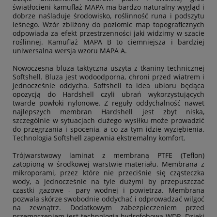
światłocieni kamuflaż MAPA ma bardzo naturalny wygląd i
dobrze naśladuje środowisko, roślinność runa i podszytu
leśnego. Wzór zbliżony do poziomic map topograficznych
odpowiada za efekt przestrzenności jaki widzimy w szacie
roślinnej. Kamuflaż MAPA B to ciemniejsza i bardziej
uniwersalna wersja wzoru MAPA A.
Nowoczesna bluza taktyczna uszyta z tkaniny technicznej
Softshell. Bluza jest wodoodporna, chroni przed wiatrem i
jednocześnie oddycha. Softshell to idea ubioru będąca
opozycją do Hardshell czyli ubrań wykorzystujących
twarde powłoki nylonowe. Z reguły oddychalność nawet
najlepszych membran Hardshell jest zbyt niska,
szczególnie w sytuacjach dużego wysiłku może prowadzić
do przegrzania i spocenia, a co za tym idzie wyziębienia.
Technologia Softshell zapewnia ekstremalny komfort.
Trójwarstwowy laminat z membraną PTFE (Teflon)
zatopioną w środkowej warstwie materiału. Membrana z
mikroporami, przez które nie przeciśnie się cząsteczka
wody, a jednocześnie na tyle dużymi by przepuszczać
cząstki gazowe - pary wodnej i powietrza. Membrana
pozwala skórze swobodnie oddychać i odprowadzać wilgoć
na zewnątrz. Dodatkowym zabezpieczeniem przed
przemoczeniem jest technologia hydrofobowa WDP. Dzięki