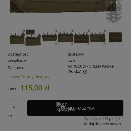
Dostępność:
dostępny
Wysyłka w:
24 h
od 10,50 zł
- ORLEN Paczka
Dostawa:
(Polska)
sprawdź formy dostawy
Cena nie zawiera ewentualnych kosztów płatności
115,00 zł
Cena:
DO KOSZYKA
szt.
Zyskujesz
115
pkt [
?
]
dodaj do przechowalni