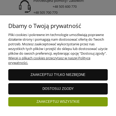
Potrzebujesz pomocy? Zadzwoń!
+48 505 600 770
+48 505 700 770
adres:
Dbamy o Twoją prywatność
ul. Nakielska 266 85-391 Bydgoszcz
Pliki cookies i pokrewne im technologie umożliwiają poprawne
działanie strony i pomagają nam dostosować ofertę do Twoich
potrzeb. Możesz zaakceptować wykorzystanie przez nas
wszystkich tych plików i przejść do sklepu lub dostosować użycie
INFORMACJE
plików do swoich preferencji, wybierając opcję "Dostosuj zgody".
Więcej o plikach cookies przeczytasz w naszej Polityce
prywatności.
DOSTAWA I PŁATNOŚCI
ZAAKCEPTUJ TYLKO NIEZBĘDNE
GWARANCJE I ZWROTY
DOSTOSUJ ZGODY
ZAAKCEPTUJ WSZYSTKIE
ZAKUPY