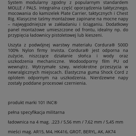
System modularny zgodny z popularnym standardem
MOLLE / PALS. Integralna część oporządzenia taktycznego,
mocowania do kamizelek Plate Carrier, taktycznych i Chest
Rig. Klasyczne taśmy montażowe zapinane na mocne napy
– najwygodniejsze w zakładaniu i ściąganiu. Dodatkowy
panel montażowe umieszczone od frontu, idealny np. do
przypięcia ładownicy pistoletowej lub kieszeni.
Uszyta z podwójnej warstwy materiału Cordura® 500D
100% Nylon firmy Invista. Cordura® jest odporna na
zużycie, niszczące działanie słońca i wody oraz
uszkodzenia mechaniczne. Wodoodporny film PU od
wewnątrz. Wytrzymałe szwy, wielokrotne przeszycia w
newralgicznych miejscach. Elastyczna guma Shock Cord z
oplotem odpornym na uszkodzenia. Nierdzewne napy
zostały poddane procesowi czernienia.
produkt marki 101 INC®
pełna specyfikacja militarna
ładownica na 4 mag. .223 / 5,56 mm / 7,62 mm / 5,45 mm
mieści mag. AR15, M4, HK416, GROT, BERYL, AK, AK74