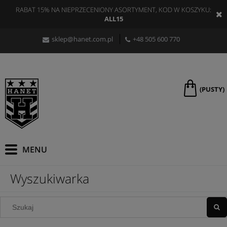
RABAT 15% NA NIEPRZECENIONY ASORTYMENT, KOD W KOSZYKU:
ALL15
sklep@hanet.com.pl
+48 505 600 770
(PUSTY)
Wyszukiwarka