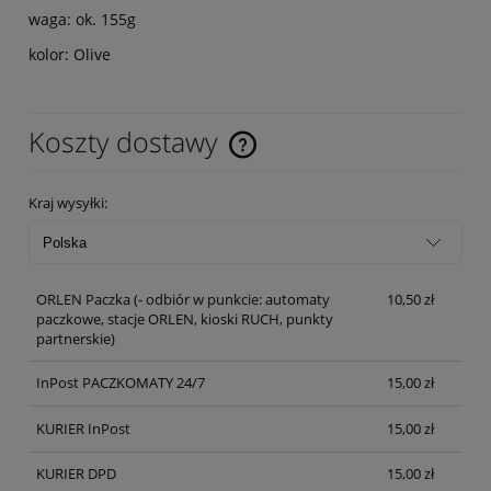
waga: ok. 155g
kolor: Olive
Koszty dostawy
Cena nie zawiera ewentualnych kosztów płatności
Kraj wysyłki:
ORLEN Paczka
(- odbiór w punkcie: automaty
10,50 zł
paczkowe, stacje ORLEN, kioski RUCH, punkty
partnerskie)
InPost PACZKOMATY 24/7
15,00 zł
KURIER InPost
15,00 zł
KURIER DPD
15,00 zł