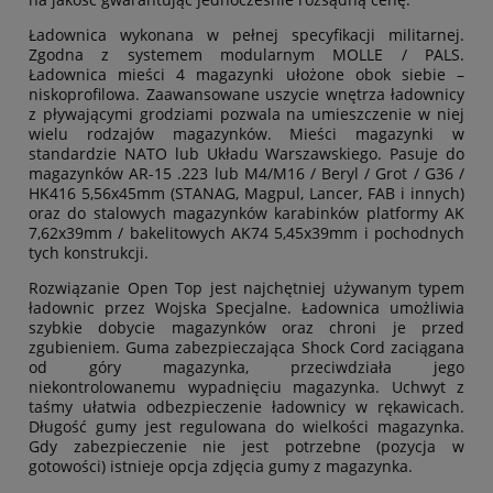
Ładownica wykonana w pełnej specyfikacji militarnej.
Zgodna z systemem modularnym MOLLE / PALS.
Ładownica mieści 4 magazynki ułożone obok siebie –
niskoprofilowa. Zaawansowane uszycie wnętrza ładownicy
z pływającymi grodziami pozwala na umieszczenie w niej
wielu rodzajów magazynków. Mieści magazynki w
standardzie NATO lub Układu Warszawskiego. Pasuje do
magazynków AR-15 .223 lub M4/M16 / Beryl / Grot / G36 /
HK416 5,56x45mm (STANAG, Magpul, Lancer, FAB i innych)
oraz do stalowych magazynków karabinków platformy AK
7,62x39mm / bakelitowych AK74 5,45x39mm i pochodnych
tych konstrukcji.
Rozwiązanie Open Top jest najchętniej używanym typem
ładownic przez Wojska Specjalne. Ładownica umożliwia
szybkie dobycie magazynków oraz chroni je przed
zgubieniem. Guma zabezpieczająca Shock Cord zaciągana
od góry magazynka, przeciwdziała jego
niekontrolowanemu wypadnięciu magazynka. Uchwyt z
taśmy ułatwia odbezpieczenie ładownicy w rękawicach.
Długość gumy jest regulowana do wielkości magazynka.
Gdy zabezpieczenie nie jest potrzebne (pozycja w
gotowości) istnieje opcja zdjęcia gumy z magazynka.