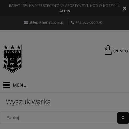
RABAT 15% NA NIEPRZECENIONY ASORTYMENT, KOD W KOSZYKU:
ALL15
sklep@hanet.com.pl
+48 505 600 770
(PUSTY)
Wyszukiwarka