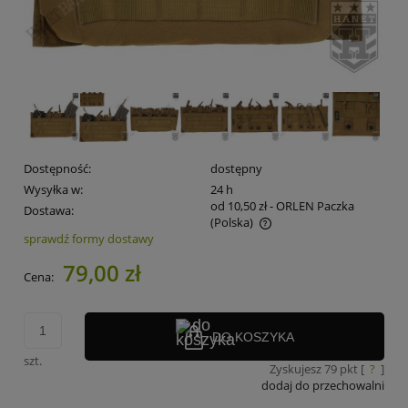
Dostępność:
dostępny
Wysyłka w:
24 h
od 10,50 zł
- ORLEN Paczka
Dostawa:
(Polska)
sprawdź formy dostawy
Cena nie zawiera ewentualnych kosztów płatności
79,00 zł
Cena:
DO KOSZYKA
szt.
Zyskujesz
79
pkt [
?
]
dodaj do przechowalni