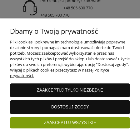
Potrzebujesz pomocy? Zadzwoń!
+48 505 600 770
+48 505 700 770
adres:
Dbamy o Twoją prywatność
ul. Nakielska 266 85-391 Bydgoszcz
Pliki cookies i pokrewne im technologie umożliwiają poprawne
działanie strony i pomagają nam dostosować ofertę do Twoich
potrzeb. Możesz zaakceptować wykorzystanie przez nas
wszystkich tych plików i przejść do sklepu lub dostosować użycie
INFORMACJE
plików do swoich preferencji, wybierając opcję "Dostosuj zgody".
Więcej o plikach cookies przeczytasz w naszej Polityce
prywatności.
DOSTAWA I PŁATNOŚCI
ZAAKCEPTUJ TYLKO NIEZBĘDNE
GWARANCJE I ZWROTY
DOSTOSUJ ZGODY
ZAAKCEPTUJ WSZYSTKIE
ZAKUPY