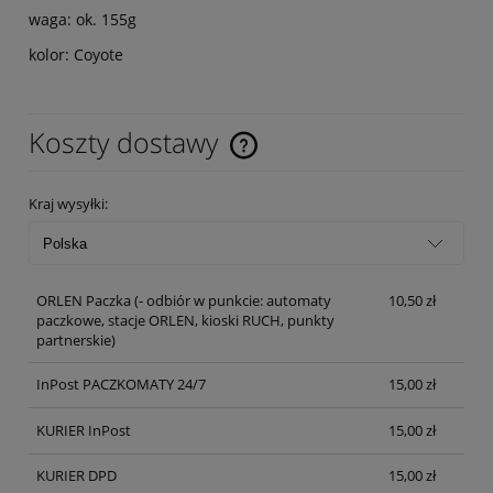
waga: ok. 155g
kolor: Coyote
Koszty dostawy
Cena nie zawiera ewentualnych kosztów płatności
Kraj wysyłki:
ORLEN Paczka
(- odbiór w punkcie: automaty
10,50 zł
paczkowe, stacje ORLEN, kioski RUCH, punkty
partnerskie)
InPost PACZKOMATY 24/7
15,00 zł
KURIER InPost
15,00 zł
KURIER DPD
15,00 zł