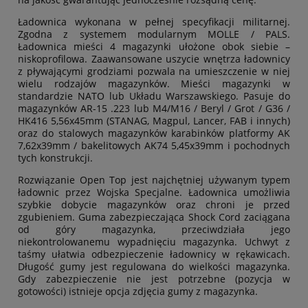
Ładownica wykonana w pełnej specyfikacji militarnej.
Zgodna z systemem modularnym MOLLE / PALS.
Ładownica mieści 4 magazynki ułożone obok siebie –
niskoprofilowa. Zaawansowane uszycie wnętrza ładownicy
z pływającymi grodziami pozwala na umieszczenie w niej
wielu rodzajów magazynków. Mieści magazynki w
standardzie NATO lub Układu Warszawskiego. Pasuje do
magazynków AR-15 .223 lub M4/M16 / Beryl / Grot / G36 /
HK416 5,56x45mm (STANAG, Magpul, Lancer, FAB i innych)
oraz do stalowych magazynków karabinków platformy AK
7,62x39mm / bakelitowych AK74 5,45x39mm i pochodnych
tych konstrukcji.
Rozwiązanie Open Top jest najchętniej używanym typem
ładownic przez Wojska Specjalne. Ładownica umożliwia
szybkie dobycie magazynków oraz chroni je przed
zgubieniem. Guma zabezpieczająca Shock Cord zaciągana
od góry magazynka, przeciwdziała jego
niekontrolowanemu wypadnięciu magazynka. Uchwyt z
taśmy ułatwia odbezpieczenie ładownicy w rękawicach.
Długość gumy jest regulowana do wielkości magazynka.
Gdy zabezpieczenie nie jest potrzebne (pozycja w
gotowości) istnieje opcja zdjęcia gumy z magazynka.