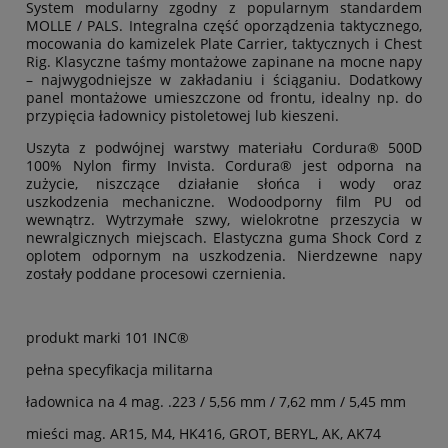
System modularny zgodny z popularnym standardem
MOLLE / PALS. Integralna część oporządzenia taktycznego,
mocowania do kamizelek Plate Carrier, taktycznych i Chest
Rig. Klasyczne taśmy montażowe zapinane na mocne napy
– najwygodniejsze w zakładaniu i ściąganiu. Dodatkowy
panel montażowe umieszczone od frontu, idealny np. do
przypięcia ładownicy pistoletowej lub kieszeni.
Uszyta z podwójnej warstwy materiału Cordura® 500D
100% Nylon firmy Invista. Cordura® jest odporna na
zużycie, niszczące działanie słońca i wody oraz
uszkodzenia mechaniczne. Wodoodporny film PU od
wewnątrz. Wytrzymałe szwy, wielokrotne przeszycia w
newralgicznych miejscach. Elastyczna guma Shock Cord z
oplotem odpornym na uszkodzenia. Nierdzewne napy
zostały poddane procesowi czernienia.
produkt marki 101 INC®
pełna specyfikacja militarna
ładownica na 4 mag. .223 / 5,56 mm / 7,62 mm / 5,45 mm
mieści mag. AR15, M4, HK416, GROT, BERYL, AK, AK74