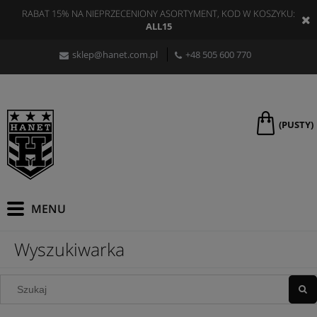
RABAT 15% NA NIEPRZECENIONY ASORTYMENT, KOD W KOSZYKU:
ALL15
sklep@hanet.com.pl
+48 505 600 770
(PUSTY)
Wyszukiwarka