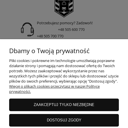
Potrzebujesz pomocy? Zadzwoń!
+48 505 600 770
+48 505 700 770
adres:
Dbamy o Twoją prywatność
ul. Nakielska 266 85-391 Bydgoszcz
Pliki cookies i pokrewne im technologie umożliwiają poprawne
działanie strony i pomagają nam dostosować ofertę do Twoich
potrzeb. Możesz zaakceptować wykorzystanie przez nas
wszystkich tych plików i przejść do sklepu lub dostosować użycie
INFORMACJE
plików do swoich preferencji, wybierając opcję "Dostosuj zgody".
Więcej o plikach cookies przeczytasz w naszej Polityce
prywatności.
DOSTAWA I PŁATNOŚCI
ZAAKCEPTUJ TYLKO NIEZBĘDNE
GWARANCJE I ZWROTY
DOSTOSUJ ZGODY