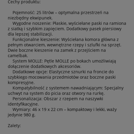
Cechy produktu:
Pojemność: 25 litrów – optymalna przestrzeń na
niezbędny ekwipunek.
Wygodne noszenie: Płaskie, wyściełane paski na ramiona
z siatką i szybkim zapięciem. Dodatkowy pasek piersiowy
dla lepszej stabilizacji.
Funkcjonalne kieszenie: Wyściełana komora główna z
pełnym otwarciem, wewnętrzne rzepy i szlufki na sprzęt.
Dwie boczne kieszenie na zamek z przejściem na
camelbak.
System MOLLE: Pętle MOLLE po bokach umożliwiają
dołączenie dodatkowych akcesoriów.
Dodatkowe opcje: Elastyczne sznurki na froncie do
szybkiego mocowania przedmiotów oraz boczne paski
kompresyjne.
Kompatybilność z systemem nawadniającym: Specjalny
uchwyt na system do picia oraz otwory na rurkę.
Personalizacja: Obszar z rzepem na naszywki
identyfikacyjne.
Wymiary: 46 x 19 x 22 cm – kompaktowy i lekki, waży
jedynie 980 g.
Zalety: