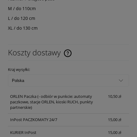
M / do 110cm
L / do 120 cm
XL / do 130 cm
Koszty dostawy
Cena nie zawiera ewentualnych kosztów płatności
Kraj wysyłki:
ORLEN Paczka
(- odbiór w punkcie: automaty
10,50 zł
paczkowe, stacje ORLEN, kioski RUCH, punkty
partnerskie)
InPost PACZKOMATY 24/7
15,00 zł
KURIER InPost
15,00 zł