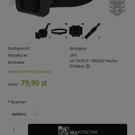
Dostępność:
dostępny
Wysyłka w:
24 h
od 10,50 zł
- ORLEN Paczka
Dostawa:
(Polska)
sprawdź formy dostawy
Cena nie zawiera ewentualnych kosztów płatności
79,90 zł
Cena:
*
Rozmiar:
DO KOSZYKA