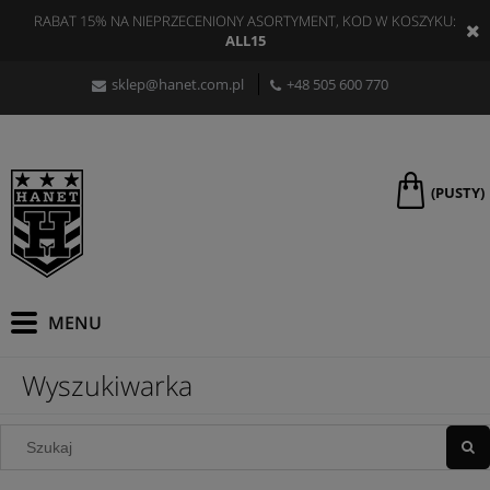
RABAT 15% NA NIEPRZECENIONY ASORTYMENT, KOD W KOSZYKU:
ALL15
sklep@hanet.com.pl
+48 505 600 770
(PUSTY)
Wyszukiwarka