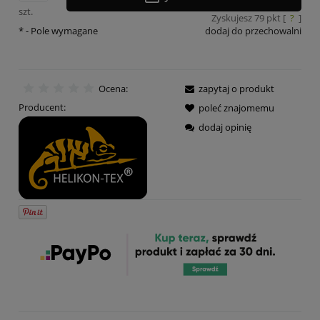
szt.
Zyskujesz
79
pkt [
?
]
*
- Pole wymagane
dodaj do przechowalni
Ocena:
zapytaj o produkt
Producent:
poleć znajomemu
dodaj opinię