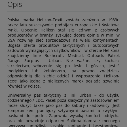
Opis
Polska marka Helikon-Tex® została założona w 1983r,
przez lata sukcesywnie podbijała europejskie i światowe
rynki. Obecnie Helikon stał się jednym z czołowych
producentów w branży, zyskując dobre opinie w min. w
USA rozwinął sieć sprzedażową na wielu kontynentach.
Bogata oferta produktów taktycznych i outdoorowych
zadowoli wymagających użytkowników - w ofercie Helikona
znajdziemy linie Bushcraft, Medical, Outback, Patrol,
Range, Surplus i Urban. Nie ważne, czy kochasz
strzelectwo, włóczenie się po lesie i górach, jesteś
medykiem lub żołnierzem, na pewno znajdziesz
odpowiednią dla siebie odzież i wyposażenie. Helikon-
Tex® jako jedna z nielicznych marek posiada szwalnię
również w Polsce.
Uniwersalny pas taktyczny z linii Urban – do użytku
codziennego / EDC. Pasek poza klasycznym zastosowaniem
może służyć także jako pas do kabury i ładownicy. Jest
kompromisem pomiędzy sztywnymi pasami, a zwykłymi
paskami do spodni. Zapewnia wysoką komfort, oddycha
oraz nie powoduje odparzeń. Solidna klamra z
mocnego
tworzywa
umożliwia szybkie zapinanie i bezstopniową