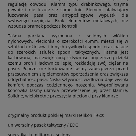
regulację obwodu. Klamra typu drabinkowego, trzyma
pewnie i nie luzuje się samoistnie. Element ułatwiający
luzowanie pasa oraz antypoślizgowe wypustki dla
szybszego rozpięcia. Brak elementów metalowych, nie
wzbudza bramek podczas kontroli.
Taśma parciana wykonana z solidnych włókien
nylonowych. Plecionka o szerokości
45mm
, mieści się w
szlufkach dżinsów i innych cywilnych spodni oraz pasuje
do szerokich szlufek spodni taktycznych. Taśma jest
karbowana, ma zwiększoną sztywność poprzeczną dzięki
czemu broń i ładownice lepiej rozkładają swój ciężar na
pasie. Poprzeczne karbowanie taśmy zabezpiecza przed
przesuwaniem się elementów oporządzenia oraz zwiększa
oddychalność pasa. Niska sztywność wzdłużna daje wysoki
komfort podczas codziennego noszenia. Wyprofilowana
końcówka taśmy ułatwia przewleczenie jej przez klamrę.
Solidne, wielokrotne przeszycia plecionki przy klamrze
oryginalny produkt polskiej marki Helikon-Tex®
uniwersalny pasek taktyczny / EDC
specyfikacja militarna - solidny