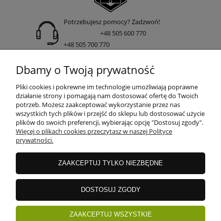
Potrzebujesz pomocy? Zadzwoń!
+48 505 600 770
+48 505 700 770
adres:
Dbamy o Twoją prywatność
ul. Nakielska 266 85-391 Bydgoszcz
Pliki cookies i pokrewne im technologie umożliwiają poprawne
działanie strony i pomagają nam dostosować ofertę do Twoich
potrzeb. Możesz zaakceptować wykorzystanie przez nas
wszystkich tych plików i przejść do sklepu lub dostosować użycie
INFORMACJE
plików do swoich preferencji, wybierając opcję "Dostosuj zgody".
Więcej o plikach cookies przeczytasz w naszej Polityce
prywatności.
DOSTAWA I PŁATNOŚCI
ZAAKCEPTUJ TYLKO NIEZBĘDNE
GWARANCJE I ZWROTY
DOSTOSUJ ZGODY
ZAAKCEPTUJ WSZYSTKIE
ZAKUPY