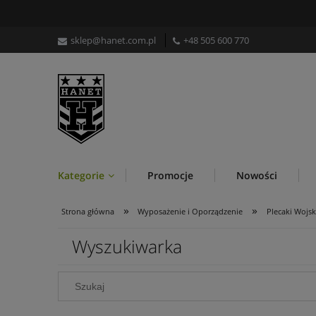
sklep@hanet.com.pl
+48 505 600 770
Kategorie
Promocje
Nowości
»
»
Strona główna
Wyposażenie i Oporządzenie
Plecaki Wojs
Wyszukiwarka