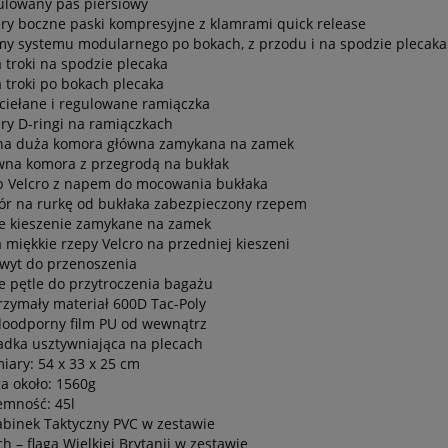
ulowany pas piersiowy
ery boczne paski kompresyjne z klamrami quick release
my systemu modularnego po bokach, z przodu i na spodzie plecaka
 troki na spodzie plecaka
 troki po bokach plecaka
ciełane i regulowane ramiączka
ery D-ringi na ramiączkach
na duża komora główna zamykana na zamek
wna komora z przegrodą na bukłak
p Velcro z napem do mocowania bukłaka
ór na rurkę od bukłaka zabezpieczony rzepem
e kieszenie zamykane na zamek
 miękkie rzepy Velcro na przedniej kieszeni
wyt do przenoszenia
e pętle do przytroczenia bagażu
rzymały materiał 600D Tac-Poly
oodporny film PU od wewnątrz
adka usztywniająca na plecach
iary: 54 x 33 x 25 cm
a około: 1560g
emność: 45l
abinek Taktyczny PVC w zestawie
ch – flaga Wielkiej Brytanii w zestawie