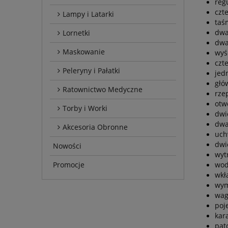
reg
czt
Lampy i Latarki
taś
dwa
Lornetki
dwa
Maskowanie
wyś
czt
Peleryny i Pałatki
jed
głó
Ratownictwo Medyczne
rze
otw
Torby i Worki
dwi
dwa
Akcesoria Obronne
uch
dwi
Nowości
wyt
wod
Promocje
wkł
wym
wag
poj
kar
pat