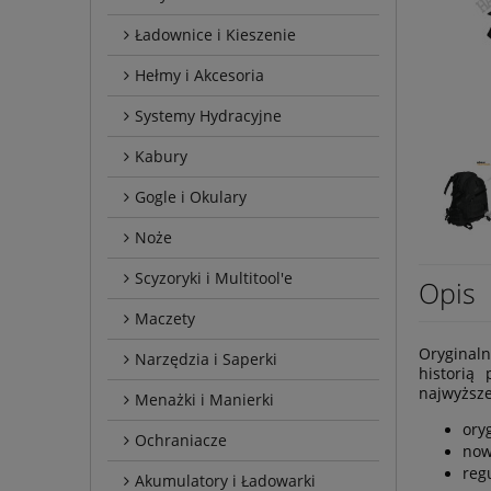
Ładownice i Kieszenie
Hełmy i Akcesoria
Systemy Hydracyjne
Kabury
Gogle i Okulary
Noże
Scyzoryki i Multitool'e
Opis
Maczety
Oryginaln
Narzędzia i Saperki
historią
najwyższe
Menażki i Manierki
ory
Ochraniacze
now
reg
Akumulatory i Ładowarki