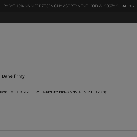
RABAT 15% NA NIEPRZECENIONY ASORTYMENT, KOD W KOSZYKU:
ALL15
Dane firmy
»
»
kowe
Taktyczne
Taktyczny Plecak SPEC OPS 45 L - Czarny