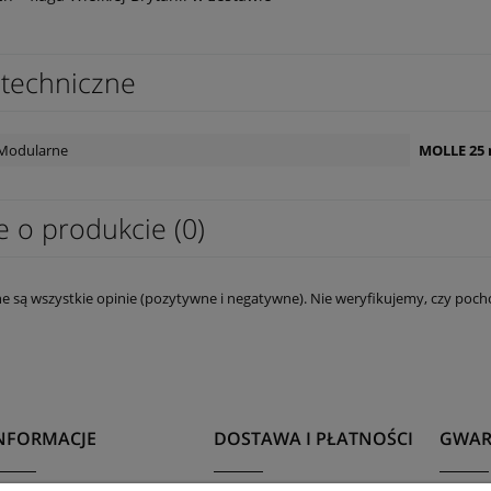
techniczne
Modularne
MOLLE 25
e o produkcie (0)
e są wszystkie opinie (pozytywne i negatywne). Nie weryfikujemy, czy pocho
NFORMACJE
DOSTAWA I PŁATNOŚCI
GWAR