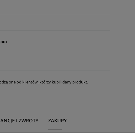
 mm
dzą one od klientów, którzy kupili dany produkt.
ANCJE I ZWROTY
ZAKUPY