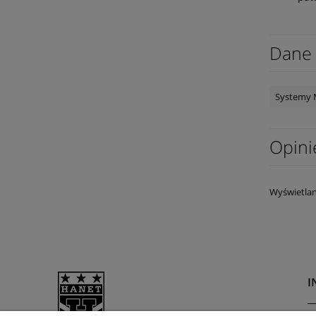
Dane 
Systemy 
Opini
Wyświetlan
I