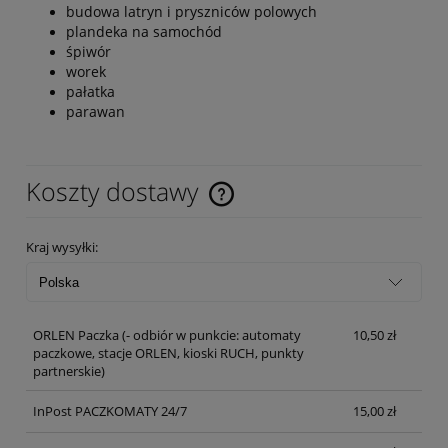
budowa latryn i pryszniców polowych
plandeka na samochód
śpiwór
worek
pałatka
parawan
Koszty dostawy
Cena nie zawiera ewentualnych kosztów płatności
Kraj wysyłki:
ORLEN Paczka
(- odbiór w punkcie: automaty
10,50 zł
paczkowe, stacje ORLEN, kioski RUCH, punkty
partnerskie)
InPost PACZKOMATY 24/7
15,00 zł