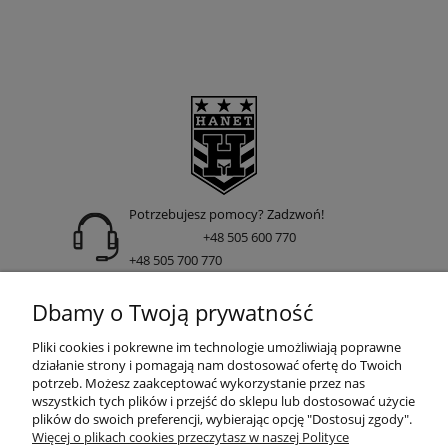
Potrzebujesz pomocy? Zadzwoń!
+48 505 600 770
+48 505 700 770
adres:
Dbamy o Twoją prywatność
ul. Nakielska 266 85-391 Bydgoszcz
Pliki cookies i pokrewne im technologie umożliwiają poprawne
działanie strony i pomagają nam dostosować ofertę do Twoich
potrzeb. Możesz zaakceptować wykorzystanie przez nas
wszystkich tych plików i przejść do sklepu lub dostosować użycie
INFORMACJE
plików do swoich preferencji, wybierając opcję "Dostosuj zgody".
Więcej o plikach cookies przeczytasz w naszej Polityce