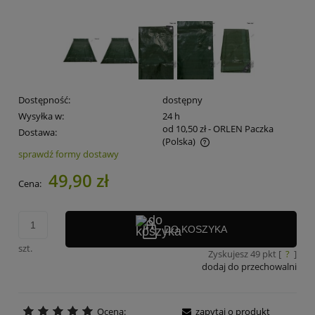
Dostępność:
dostępny
Wysyłka w:
24 h
od 10,50 zł
- ORLEN Paczka
Dostawa:
(Polska)
sprawdź formy dostawy
Cena nie zawiera ewentualnych kosztów płatności
49,90 zł
Cena:
DO KOSZYKA
szt.
Zyskujesz
49
pkt [
?
]
dodaj do przechowalni
Ocena:
zapytaj o produkt