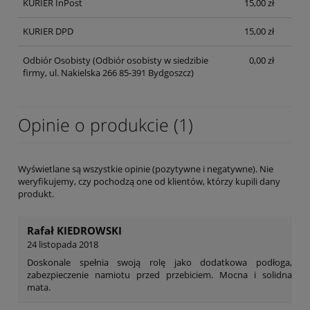
KURIER InPost
15,00 zł
KURIER DPD
15,00 zł
Odbiór Osobisty
(Odbiór osobisty w siedzibie
0,00 zł
firmy, ul. Nakielska 266 85-391 Bydgoszcz)
Opinie o produkcie (1)
Wyświetlane są wszystkie opinie (pozytywne i negatywne). Nie
weryfikujemy, czy pochodzą one od klientów, którzy kupili dany
produkt.
Rafał KIEDROWSKI
24 listopada 2018
Doskonale spełnia swoją rolę jako dodatkowa podłoga,
zabezpieczenie namiotu przed przebiciem. Mocna i solidna
mata.