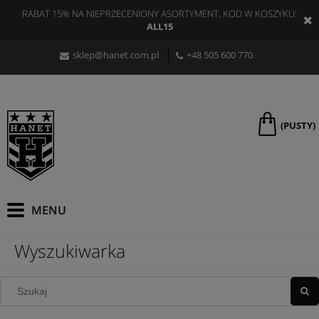
RABAT 15% NA NIEPRZECENIONY ASORTYMENT, KOD W KOSZYKU:
ALL15
sklep@hanet.com.pl
+48 505 600 770
(PUSTY)
Wyszukiwarka