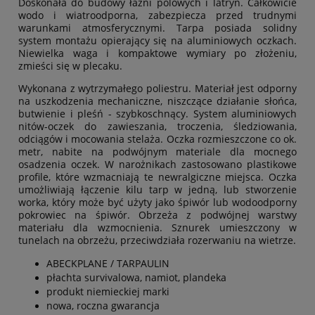
Doskonała do budowy łaźni polowych i latryn. Całkowicie
wodo i wiatroodporna, zabezpiecza przed trudnymi
warunkami atmosferycznymi. Tarpa posiada solidny
system montażu opierający się na aluminiowych oczkach.
Niewielka waga i kompaktowe wymiary po złożeniu,
zmieści się w plecaku.
Wykonana z wytrzymałego poliestru. Materiał jest odporny
na uszkodzenia mechaniczne, niszczące działanie słońca,
butwienie i pleśń - szybkoschnący. System aluminiowych
nitów-oczek do zawieszania, troczenia, śledziowania,
odciągów i mocowania stelaża. Oczka rozmieszczone co ok.
metr, nabite na podwójnym materiale dla mocnego
osadzenia oczek. W narożnikach zastosowano plastikowe
profile, które wzmacniają te newralgiczne miejsca. Oczka
umożliwiają łączenie kilu tarp w jedną, lub stworzenie
worka, który może być użyty jako śpiwór lub wodoodporny
pokrowiec na śpiwór. Obrzeża z podwójnej warstwy
materiału dla wzmocnienia. Sznurek umieszczony w
tunelach na obrzeżu, przeciwdziała rozerwaniu na wietrze.
ABECKPLANE / TARPAULIN
płachta survivalowa, namiot, plandeka
produkt niemieckiej marki
nowa, roczna gwarancja