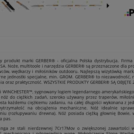
ny produkt marki GERBER® - oficjalna Polska dystrybucja. Firm
SA. Noże, multitoole i narzędzia GERBER® są przeznaczone dla prof
wców, wędkarzy i miłośników outdooru. Najlepszą wizytówką marki
arne jednostki specjalne, min. GROM. GERBER® to niezawodność, 
nia oraz praktyczność. WSZYSTKIE PRODUKTY GERBER® SĄ OBJĘTE 
ii WINCHESTER™, sygnowany logiem legendarnego amerykańskiego p
 nóż do ciężkich zadań, szeroko używany przez traperów, miłośni
sta każdemu ciężkiemu zadaniu, na całej długości wykonana z jed
ytrzymałość na obciążenia mechaniczne. Nóż idealnie sprawdzi
niu (rozłupywaniu drewna). Nóż posiada ciężką głownię Bowie,
a pas.
inga ze stali nierdzewnej 7Cr17Mov o zwiększonej zawartości
ć mechaniczną i odpowiednią wagę. Wykończenie Stone Washed 