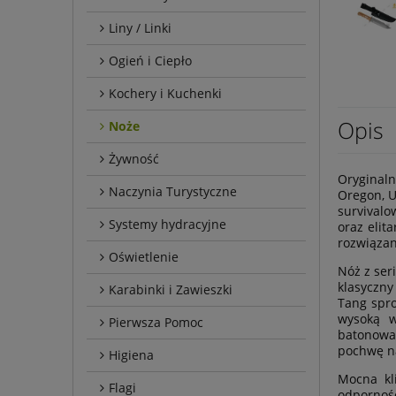
Liny / Linki
Ogień i Ciepło
Kochery i Kuchenki
Opis
Noże
Żywność
Oryginal
Naczynia Turystyczne
Oregon, U
survivalo
Systemy hydracyjne
oraz elit
rozwiąza
Oświetlenie
Nóż z ser
klasyczny
Karabinki i Zawieszki
Tang spro
wysoką w
Pierwsza Pomoc
batonowa
pochwę n
Higiena
Mocna kl
Flagi
odpornoś