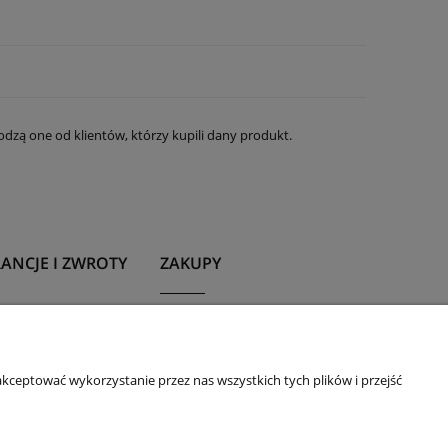
dzą one od klientów, którzy kupili dany produkt.
ANCJE I ZWROTY
ZAKUPY
ncja
Program lojalnościowy
acja
Twoje konto
kceptować wykorzystanie przez nas wszystkich tych plików i przejść
na
Twój koszyk
SSL
ne Zwroty