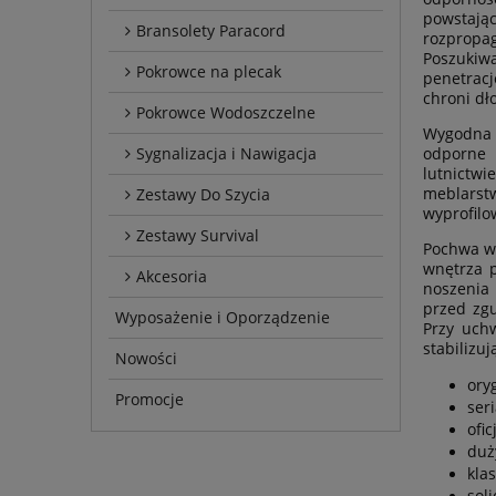
powstają
Bransolety Paracord
rozpropag
Poszukiwa
Pokrowce na plecak
penetracj
chroni dł
Pokrowce Wodoszczelne
Wygodna r
Sygnalizacja i Nawigacja
odporne 
lutnictw
meblarst
Zestawy Do Szycia
wyprofilo
Zestawy Survival
Pochwa wy
wnętrza p
Akcesoria
noszenia 
przed zg
Wyposażenie i Oporządzenie
Przy uch
stabilizuj
Nowości
ory
Promocje
ser
ofic
duż
kla
sol