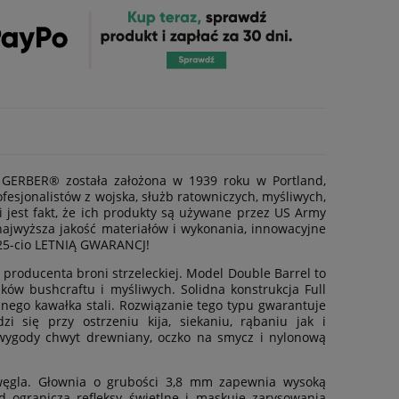
a GERBER® została założona w 1939 roku w Portland,
esjonalistów z wojska, służb ratowniczych, myśliwych,
 jest fakt, że ich produkty są używane przez US Army
najwyższa jakość materiałów i wykonania, innowacyjne
25-cio LETNIĄ GWARANCJ!
roducenta broni strzeleckiej. Model Double Barrel to
ków bushcraftu i myśliwych. Solidna konstrukcja Full
nego kawałka stali. Rozwiązanie tego typu gwarantuje
 się przy ostrzeniu kija, siekaniu, rąbaniu jak i
 wygody chwyt drewniany, oczko na smycz i nylonową
 węgla. Głownia o grubości 3,8 mm zapewnia wysoką
ogranicza refleksy świetlne i maskuje zarysowania