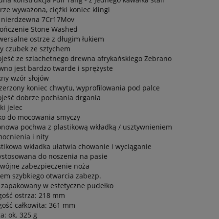
rze wyważona, ciężki koniec klingi
l nierdzewna 7Cr17Mov
ończenie Stone Washed
wersalne ostrze z długim łukiem
ry czubek ze sztychem
ojeść ze szlachetnego drewna afrykańskiego Zebrano
wno jest bardzo twarde i sprężyste
kny wzór słojów
zerzony koniec chwytu, wyprofilowania pod palce
ojeść dobrze pochłania drgania
ki jelec
ko do mocowania smyczy
onowa pochwa z plastikową wkładką / usztywnieniem
ocnienia i nity
stikowa wkładka ułatwia chowanie i wyciąganie
ystosowana do noszenia na pasie
wójne zabezpieczenie noża
tem szybkiego otwarcia zabezp.
 zapakowany w estetyczne pudełko
gość ostrza: 218 mm
gość całkowita: 361 mm
a: ok. 325 g