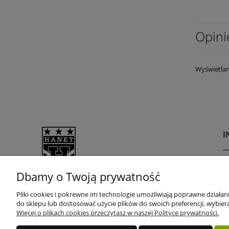
Opini
Wyświetlan
I
R
Dbamy o Twoją prywatność
P
Potrzebujesz pomocy? Zadzwoń!
Pliki cookies i pokrewne im technologie umożliwiają poprawne działa
D
do sklepu lub dostosować użycie plików do swoich preferencji, wybiera
+48 505 600 770
Z
Więcej o plikach cookies przeczytasz w naszej Polityce prywatności.
+48 505 700 770
u