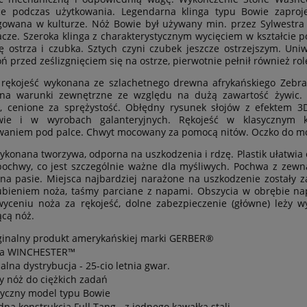
ce podczas użytkowania. Legendarna klinga typu Bowie zaproj
owana w kulturze. Nóż Bowie był używany min. przez Sylwestra 
cze. Szeroka klinga z charakterystycznym wycięciem w kształcie p
ę ostrza i czubka. Sztych czyni czubek jeszcze ostrzejszym. Uni
oń przed ześlizgnięciem się na ostrze, pierwotnie pełnił również r
ękojeść wykonana ze szlachetnego drewna afrykańskiego Zebrano
na warunki zewnętrzne ze względu na dużą zawartość żywic. D
ie, cenione za sprężystość. Obłędny rysunek słojów z efektem
wie i w wyrobach galanteryjnych. Rękojeść w klasycznym 
waniem pod palce. Chwyt mocowany za pomocą nitów. Oczko do mo
konana tworzywa, odporna na uszkodzenia i rdzę. Plastik ułatwia 
ochwy, co jest szczególnie ważne dla myśliwych. Pochwa z zewn
na pasie. Miejsca najbardziej narażone na uszkodzenie zostały
ubieniem noża, taśmy parciane z napami. Obszycia w obrębie na
wyceniu noża za rękojeść, dolne zabezpieczenie (główne) leży 
ącą nóż.
ginalny produkt amerykańskiej marki GERBER®
ia WINCHESTER™
jalna dystrybucja - 25-cio letnia gwar.
y nóż do ciężkich zadań
syczny model typu Bowie
idna konstrukcja Full Tang - z jednego kawałka stali