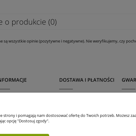
e o produkcie (0)
e są wszystkie opinie (pozytywne i negatywne). Nie weryfikujemy, czy pocho
NFORMACJE
DOSTAWA I PŁATNOŚCI
GWAR
egulamin
Dostawa
Gwara
olityka Prywatności
Płatności
Reklam
nie strony i pomagają nam dostosować ofertę do Twoich potrzeb. Możesz zaa
ane firmy
Odbiór osobisty
Wymia
jąc opcję "Dostosuj zgody".
asady pielęgnacji i
Kupony rabatowe
Zwrot
żytkowania obuwia
Wygod