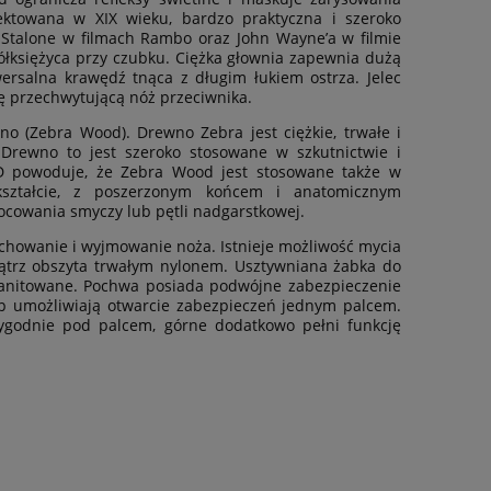
ektowana w XIX wieku, bardzo praktyczna i szeroko
Stalone w filmach Rambo oraz John Wayne’a w filmie
ółksiężyca przy czubku. Ciężka głownia zapewnia dużą
wersalna krawędź tnąca z długim łukiem ostrza. Jelec
olę przechwytującą nóż przeciwnika.
 (Zebra Wood). Drewno Zebra jest ciężkie, trwałe i
rewno to jest szeroko stosowane w szkutnictwie i
 3D powoduje, że Zebra Wood jest stosowane także w
kształcie, z poszerzonym końcem i anatomicznym
cowania smyczy lub pętli nadgarstkowej.
chowanie i wyjmowanie noża. Istnieje możliwość mycia
ątrz obszyta trwałym nylonem. Usztywniana żabka do
 zanitowane. Pochwa posiada podwójne zabezpieczenie
p umożliwiają otwarcie zabezpieczeń jednym palcem.
wygodnie pod palcem, górne dodatkowo pełni funkcję