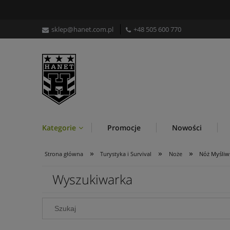
sklep@hanet.com.pl
+48 505 600 770
Kategorie
Promocje
Nowości
»
»
»
Strona główna
Turystyka i Survival
Noże
Nóż Myśliws
Wyszukiwarka