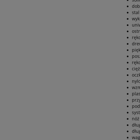
dob
sta
wyk
uni
ost
ręk
dre
pię
pos
ręk
cięż
ocz
nyl
wzm
pla
prz
pod
sys
nóż
dłu
dłu
wag