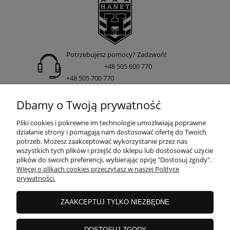
Potrzebujesz pomocy? Zadzwoń!
+48 505 600 770
+48 505 700 770
adres:
Dbamy o Twoją prywatność
ul. Nakielska 266 85-391 Bydgoszcz
Pliki cookies i pokrewne im technologie umożliwiają poprawne
działanie strony i pomagają nam dostosować ofertę do Twoich
potrzeb. Możesz zaakceptować wykorzystanie przez nas
wszystkich tych plików i przejść do sklepu lub dostosować użycie
INFORMACJE
plików do swoich preferencji, wybierając opcję "Dostosuj zgody".
Więcej o plikach cookies przeczytasz w naszej Polityce
prywatności.
DOSTAWA I PŁATNOŚCI
ZAAKCEPTUJ TYLKO NIEZBĘDNE
GWARANCJE I ZWROTY
DOSTOSUJ ZGODY