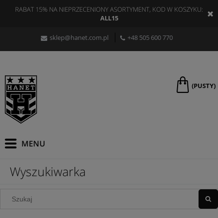
RABAT 15% NA NIEPRZECENIONY ASORTYMENT, KOD W KOSZYKU:
ALL15
sklep@hanet.com.pl
+48 505 600 770
(PUSTY)
Wyszukiwarka