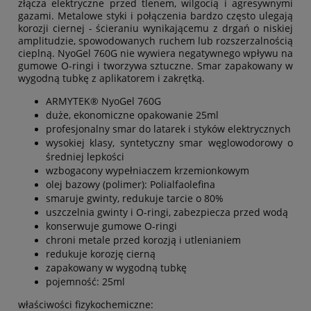
złącza elektryczne przed tlenem, wilgocią i agresywnymi
gazami. Metalowe styki i połączenia bardzo często ulegają
korozji ciernej - ścieraniu wynikającemu z drgań o niskiej
amplitudzie, spowodowanych ruchem lub rozszerzalnością
cieplną. NyoGel 760G nie wywiera negatywnego wpływu na
gumowe O-ringi i tworzywa sztuczne. Smar zapakowany w
wygodną tubkę z aplikatorem i zakrętką.
ARMYTEK® NyoGel 760G
duże, ekonomiczne opakowanie 25ml
profesjonalny smar do latarek i styków elektrycznych
wysokiej klasy, syntetyczny smar węglowodorowy o
średniej lepkości
wzbogacony wypełniaczem krzemionkowym
olej bazowy (polimer): Polialfaolefina
smaruje gwinty, redukuje tarcie o 80%
uszczelnia gwinty i O-ringi, zabezpiecza przed wodą
konserwuje gumowe O-ringi
chroni metale przed korozją i utlenianiem
redukuje korozję cierną
zapakowany w wygodną tubkę
pojemność: 25ml
właściwości fizykochemiczne: