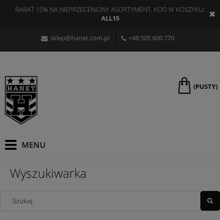
RABAT 15% NA NIEPRZECENIONY ASORTYMENT, KOD W KOSZYKU:
ALL15
sklep@hanet.com.pl
+48 505 600 770
(PUSTY)
Wyszukiwarka