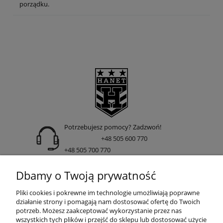
porządku.
Potrzebujesz pomocy? Zadzwoń!
+48 505 600 770
+48 505 700 770
adres:
Dbamy o Twoją prywatność
ul. Nakielska 266 85-391 Bydgoszcz
Pliki cookies i pokrewne im technologie umożliwiają poprawne
działanie strony i pomagają nam dostosować ofertę do Twoich
potrzeb. Możesz zaakceptować wykorzystanie przez nas
wszystkich tych plików i przejść do sklepu lub dostosować użycie