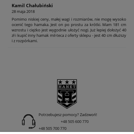
Kamil Chałubiński
28 maja 2018
Pomimo niskiej ceny, małej wagi i rozmiarów, nie mogę wysoko
ocenić tego hamaka. Jest on po prostu za krótki. Mam 181 cm
wzrostu i ciężko jest wygodnie ułożyć nogi. Już lepiej dołożyć 40
zł i kupić inny hamak mil-teca z oferty sklepu - jest 40 cm dłuższy
i z rozpórkami.
Potrzebujesz pomocy? Zadzwoń!
+48 505 600 770
+48 505 700 770