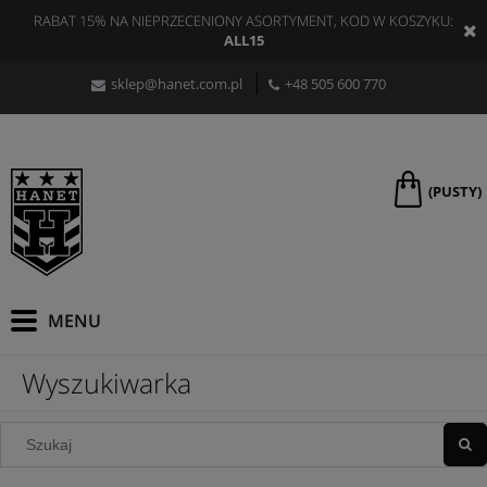
RABAT 15% NA NIEPRZECENIONY ASORTYMENT, KOD W KOSZYKU:
ALL15
sklep@hanet.com.pl
+48 505 600 770
(PUSTY)
Wyszukiwarka