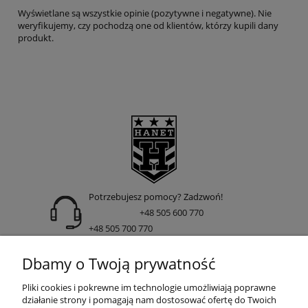
Wyświetlane są wszystkie opinie (pozytywne i negatywne). Nie
weryfikujemy, czy pochodzą one od klientów, którzy kupili dany
produkt.
Potrzebujesz pomocy? Zadzwoń!
+48 505 600 770
+48 505 700 770
adres:
Dbamy o Twoją prywatność
ul. Nakielska 266 85-391 Bydgoszcz
Pliki cookies i pokrewne im technologie umożliwiają poprawne
działanie strony i pomagają nam dostosować ofertę do Twoich