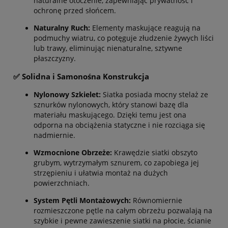
naturalne otoczenie, zapewniając prywatność i
ochronę przed słońcem.
Naturalny Ruch:
Elementy maskujące reagują na
podmuchy wiatru, co potęguje złudzenie żywych liści
lub trawy, eliminując nienaturalne, sztywne
płaszczyzny.
✅ Solidna i Samonośna Konstrukcja
Nylonowy Szkielet:
Siatka posiada mocny stelaż ze
sznurków nylonowych, który stanowi bazę dla
materiału maskującego. Dzięki temu jest ona
odporna na obciążenia statyczne i nie rozciąga się
nadmiernie.
Wzmocnione Obrzeże:
Krawędzie siatki obszyto
grubym, wytrzymałym sznurem, co zapobiega jej
strzępieniu i ułatwia montaż na dużych
powierzchniach.
System Pętli Montażowych:
Równomiernie
rozmieszczone pętle na całym obrzeżu pozwalają na
szybkie i pewne zawieszenie siatki na płocie, ścianie