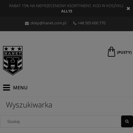
RABAT 15% NA NIEPRZECENIONY ASORTYMENT, KOD W KOSZYKU:
ALL15
sklep@hanet.com.pl
+48 505 600 770
(PUSTY)
Wyszukiwarka