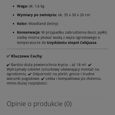
Waga:
ok. 1,6 kg
Wymiary po zwinięciu:
ok. 35 x 30 x 20 cm
Kolor:
Woodland (leśny)
Konserwacja:
W przypadku zabrudzenia (kurz, pyłki)
siatkę można płukać wodą z węża ogrodowego o
temperaturze do
trzydziestu stopni Celsjusza
.
✅ Kluczowe Cechy
✔️ Bardzo duża powierzchnia krycia – aż 18 m². ✔️
Wytrzymały szkielet sznurkowy ułatwiający montaż na
ogrodzeniu. ✔️ Odporność na pleśń, gnicie i trudne
warunki pogodowe. ✔️ Lekka i kompaktowa po złożeniu,
mimo dużej rozpiętości.
Opinie o produkcie (0)