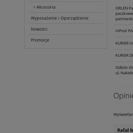
Akcesoria
ORLEN Pa
paczkowe,
Wyposażenie i Oporządzenie
partnersk
Nowości
InPost P
Promocje
KURIER I
KURIER D
Odbiór Os
ul. Nakie
Opini
Wyświetlan
Rafał M