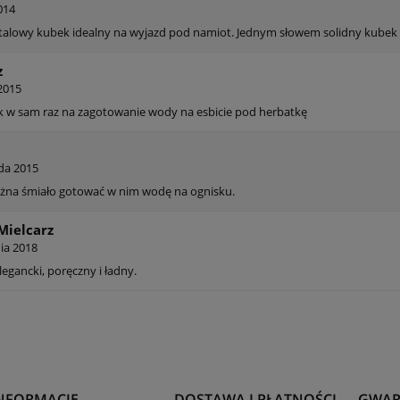
014
stalowy kubek idealny na wyjazd pod namiot. Jednym słowem solidny kubek
z
2015
 w sam raz na zagotowanie wody na esbicie pod herbatkę
ada 2015
ożna śmiało gotować w nim wodę na ognisku.
Mielcarz
nia 2018
legancki, poręczny i ładny.
NFORMACJE
DOSTAWA I PŁATNOŚCI
GWAR