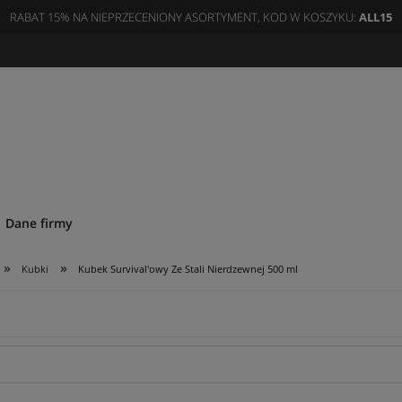
RABAT 15% NA NIEPRZECENIONY ASORTYMENT, KOD W KOSZYKU:
ALL15
Dane firmy
»
»
Kubki
Kubek Survival'owy Ze Stali Nierdzewnej 500 ml