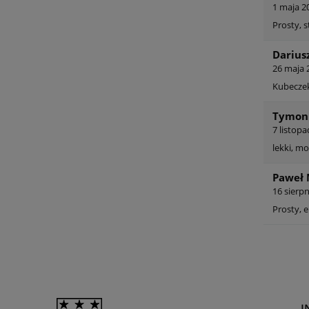
1 maja 2
Prosty, 
Darius
26 maja 
Kubeczek
Tymon
7 listop
lekki, m
Paweł 
16 sierp
Prosty, e
I