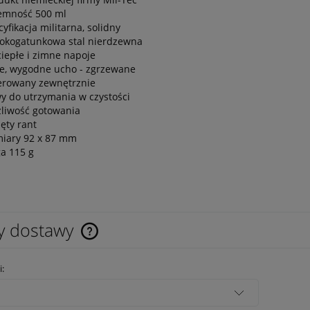
emność 500 ml
yfikacja militarna, solidny
okogatunkowa stal nierdzewna
ciepłe i zimne napoje
e, wygodne ucho - zgrzewane
erowany zewnętrznie
wy do utrzymania w czystości
liwość gotowania
ięty rant
iary 92 x 87 mm
a 115 g
y dostawy
Cena nie zawiera ewentualnych kosztów
i:
płatności