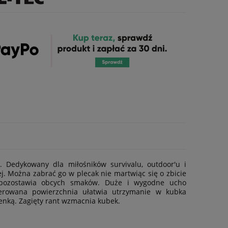
®. Dedykowany dla miłośników survivalu, outdoor'u i
j. Można zabrać go w plecak nie martwiąc się o zbicie
 pozostawia obcych smaków. Duże i wygodne ucho
lerowana powierzchnia ułatwia utrzymanie w kubka
enką. Zagięty rant wzmacnia kubek.