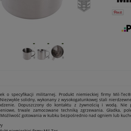
k o specyfikacji militarnej. Produkt niemieckiej firmy Mil-Tec
. Niezwykle solidny, wykonany z wysokogatunkowej stali nierdzewne
odzenie. Dopuszczony do kontaktu z żywnością i wodą. Nie
zeniowe, trwale zamocowane techniką zgrzewania. Gładka, po
. Możliwość gotowania w kubku bezpośrednio nad ogniem lub kuch
wy
dukt niemieckiej firmy Mil-Tec