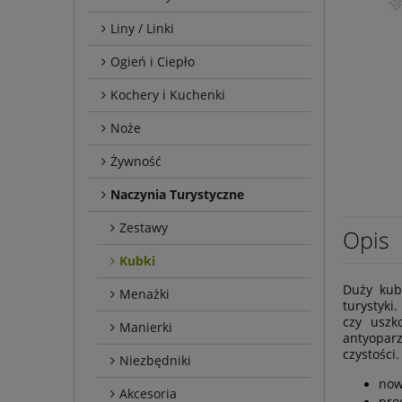
Liny / Linki
Ogień i Ciepło
Kochery i Kuchenki
Noże
Żywność
Naczynia Turystyczne
Zestawy
Opis
Kubki
Duży kube
Menażki
turystyki
czy uszk
Manierki
antyopar
czystości
Niezbędniki
no
Akcesoria
pro