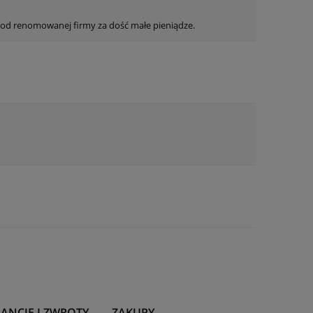
 od renomowanej firmy za dość małe pieniądze.
ANCJE I ZWROTY
ZAKUPY