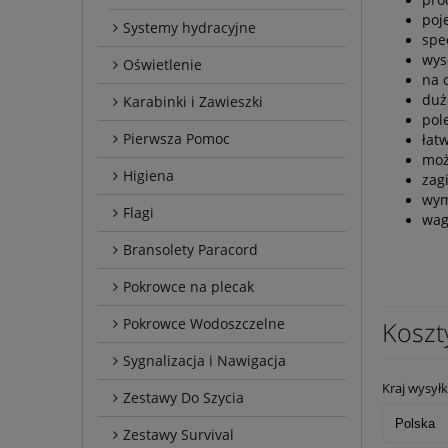
poj
Systemy hydracyjne
spec
wys
Oświetlenie
na 
duż
Karabinki i Zawieszki
pol
Pierwsza Pomoc
łat
moż
Higiena
zag
wym
Flagi
wag
Bransolety Paracord
Pokrowce na plecak
Pokrowce Wodoszczelne
Koszt
Sygnalizacja i Nawigacja
Kraj wysyłk
Zestawy Do Szycia
Zestawy Survival