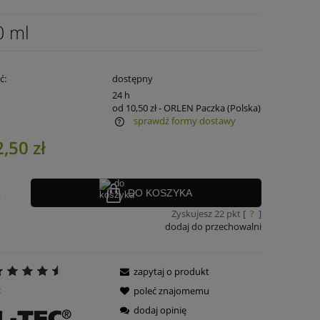
0 ml
ć:
dostępny
:
24 h
od 10,50 zł
- ORLEN Paczka
(Polska)
sprawdź formy dostawy
,50 zł
ra ewentualnych kosztów
.
DO KOSZYKA
Zyskujesz
22
pkt [
?
]
dodaj do przechowalni
zapytaj o produkt
:
poleć znajomemu
dodaj opinię