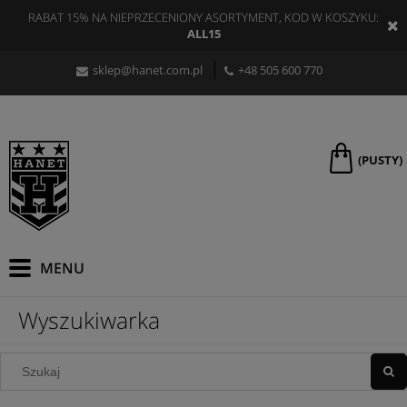
RABAT 15% NA NIEPRZECENIONY ASORTYMENT, KOD W KOSZYKU:
ALL15
sklep@hanet.com.pl
+48 505 600 770
(PUSTY)
Wyszukiwarka