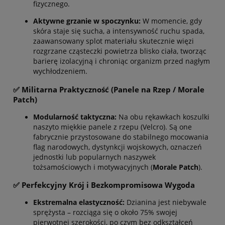
fizycznego.
Aktywne grzanie w spoczynku:
W momencie, gdy
skóra staje się sucha, a intensywność ruchu spada,
zaawansowany splot materiału skutecznie więzi
rozgrzane cząsteczki powietrza blisko ciała, tworząc
barierę izolacyjną i chroniąc organizm przed nagłym
wychłodzeniem.
✅ Militarna Praktyczność (Panele na Rzep / Morale
Patch)
Modularność taktyczna:
Na obu rękawkach koszulki
naszyto miękkie panele z rzepu (Velcro). Są one
fabrycznie przystosowane do stabilnego mocowania
flag narodowych, dystynkcji wojskowych, oznaczeń
jednostki lub popularnych naszywek
tożsamościowych i motywacyjnych (
Morale Patch
).
✅ Perfekcyjny Krój i Bezkompromisowa Wygoda
Ekstremalna elastyczność:
Dzianina jest niebywale
sprężysta – rozciąga się o około 75% swojej
pierwotnej szerokości, po czym bez odkształceń