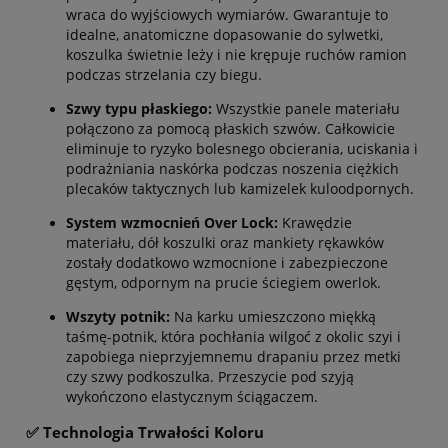
wraca do wyjściowych wymiarów. Gwarantuje to
idealne, anatomiczne dopasowanie do sylwetki,
koszulka świetnie leży i nie krępuje ruchów ramion
podczas strzelania czy biegu.
Szwy typu płaskiego:
Wszystkie panele materiału
połączono za pomocą płaskich szwów. Całkowicie
eliminuje to ryzyko bolesnego obcierania, uciskania i
podrażniania naskórka podczas noszenia ciężkich
plecaków taktycznych lub kamizelek kuloodpornych.
System wzmocnień Over Lock:
Krawędzie
materiału, dół koszulki oraz mankiety rękawków
zostały dodatkowo wzmocnione i zabezpieczone
gęstym, odpornym na prucie ściegiem owerlok.
Wszyty potnik:
Na karku umieszczono miękką
taśmę-potnik, która pochłania wilgoć z okolic szyi i
zapobiega nieprzyjemnemu drapaniu przez metki
czy szwy podkoszulka. Przeszycie pod szyją
wykończono elastycznym ściągaczem.
✅ Technologia Trwałości Koloru