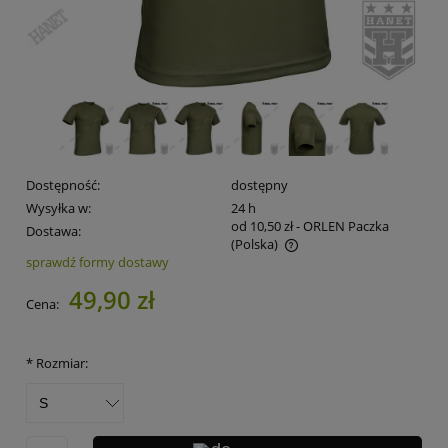
Dostępność:
dostępny
Wysyłka w:
24 h
od 10,50 zł
- ORLEN Paczka
Dostawa:
(Polska)
sprawdź formy dostawy
Cena nie zawiera ewentualnych kosztów płatności
49,90 zł
Cena:
*
Rozmiar: