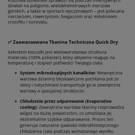
Koszulka doskonale sprawdzi się podczas intensywnych
działań na poligonie, wielokilometrowych marszów
górskich, a także w sportach wyczynowych – jest polecana
narciarzom, rowerzystom, biegaczom oraz miłośnikom
crossfitu i survivalu.
✅ Zaawansowana Tkanina Techniczna Quick Dry
Sekretem koszulki jest wielowarstwowa struktura
materiału (100% poliester), który aktywnie reaguje na
temperaturę i stopień potliwości Twojego ciała:
System mikroskopijnych kanalików:
Wewnętrzna
warstwa dzianiny błyskawicznie pochłania pot ze
skóry i natychmiast transportuje go w zewnętrzne
warstwy o specjalnej strukturze.
Chłodzenie przez odparowanie (Evaporative
cooling):
Zewnętrzna warstwa tkaniny rozprowadza
wilgoć na dużej powierzchni, co umożliwia jej
ekstremalnie szybkie odparowanie. Proces ten
generuje naturalne zjawisko mikroklimatycznego
chłodzenia ciała podczas wzmożonego wysiłku