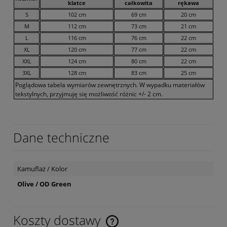
klatce
całkowita
rękawa
S
102 cm
69 cm
20 cm
M
112 cm
73 cm
21 cm
L
116 cm
76 cm
22 cm
XL
120 cm
77 cm
22 cm
XXL
124 cm
80 cm
22 cm
3XL
128 cm
83 cm
25 cm
Poglądowa tabela wymiarów zewnętrznych. W wypadku materiałów
tekstylnych, przyjmuję się możliwość różnic +/- 2 cm.
Dane techniczne
Kamuflaż / Kolor
Olive / OD Green
Koszty dostawy
Cena nie zawiera ewentualnych kosztów płatności