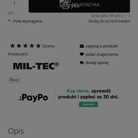
DO KOSZYKA
szt.
Zyskujesz
49
pkt [
?
]
*
- Pole wymagane
dodaj do przechowalni
Ocena:
zapytaj o produkt
Producent:
poleć znajomemu
dodaj opinię
Opis