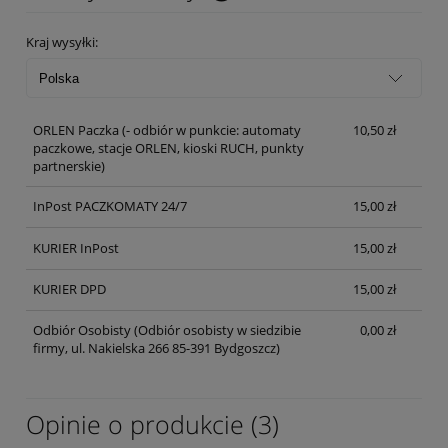
Kraj wysyłki:
ORLEN Paczka
(- odbiór w punkcie: automaty
10,50 zł
paczkowe, stacje ORLEN, kioski RUCH, punkty
partnerskie)
InPost PACZKOMATY 24/7
15,00 zł
KURIER InPost
15,00 zł
KURIER DPD
15,00 zł
Odbiór Osobisty
(Odbiór osobisty w siedzibie
0,00 zł
firmy, ul. Nakielska 266 85-391 Bydgoszcz)
Opinie o produkcie (3)