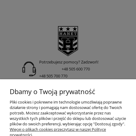
Potrzebujesz pomocy? Zadzwoń!
+48 505 600 770
+48 505 700 770
adres:
Dbamy o Twoją prywatność
ul. Nakielska 266 85-391 Bydgoszcz
Pliki cookies i pokrewne im technologie umożliwiają poprawne
działanie strony i pomagają nam dostosować ofertę do Twoich
potrzeb. Możesz zaakceptować wykorzystanie przez nas
wszystkich tych plików i przejść do sklepu lub dostosować użycie
INFORMACJE
plików do swoich preferencji, wybierając opcję "Dostosuj zgody".
Więcej o plikach cookies przeczytasz w naszej Polityce
prywatności.