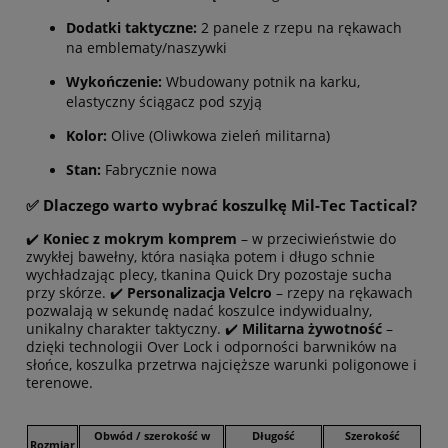
Dodatki taktyczne:
2 panele z rzepu na rękawach
na emblematy/naszywki
Wykończenie:
Wbudowany potnik na karku,
elastyczny ściągacz pod szyją
Kolor:
Olive (Oliwkowa zieleń militarna)
Stan:
Fabrycznie nowa
✅ Dlaczego warto wybrać koszulkę Mil-Tec Tactical?
✔️
Koniec z mokrym komprem
– w przeciwieństwie do
zwykłej bawełny, która nasiąka potem i długo schnie
wychładzając plecy, tkanina Quick Dry pozostaje sucha
przy skórze. ✔️
Personalizacja Velcro
– rzepy na rękawach
pozwalają w sekundę nadać koszulce indywidualny,
unikalny charakter taktyczny. ✔️
Militarna żywotność
–
dzięki technologii Over Lock i odporności barwników na
słońce, koszulka przetrwa najcięższe warunki poligonowe i
terenowe.
Obwód / szerokość w
Długość
Szerokość
Rozmiar