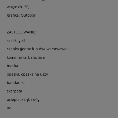
waga: ok. 30g
grafika: Outdoor
ZASTOSOWANIE:
szalik, golf
czapka (jedno lub dwuwarstwowa)
kominiarka, balaclava
maska
opaska, opaska na uszy
bandamka
skarpeta
ocieplacz rąk i nóg
itd.