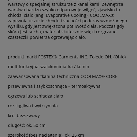
warstwy o specjalnej strukturze z kanalikami. Zewnętrza
warstwa bardzo szybko odparowuje wilgoć, zjawisko to
chłodzi ciało (ang. Evaporative Cooling). COOLMAX®
zapewnia uczucie chłodu i suchości podczas wzmożonego
wysiłku, gdy jest zwiększona potliwość ciała. Podczas gdy
skóra jest sucha, materiał skutecznie więzi rozgrzane
cząsteczki powietrza ogrzewając ciało.
produkt marki FOSTEX® Garments INC. Toledo OH. (Ohio)
multifunkcyjna szalokominiarka / komin
zaawansowana tkanina techniczna COOLMAX® CORE
przewiewna i szybkoschnąca – termoaktywna
ogrzewa lub schładza ciało
rozciągliwa i wytrzymała
krój bezszwowy
długość: ok. 50 cm
szerokość (bez naciągania): ok. 25 cm