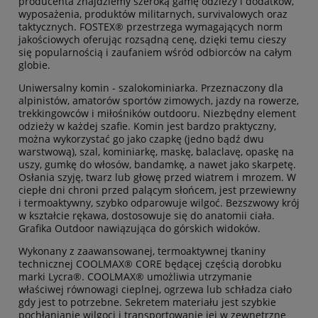
producenta znajdziemy szeroką gamę odzieży i dodatków,
wyposażenia, produktów militarnych, survivalowych oraz
taktycznych. FOSTEX® przestrzega wymagających norm
jakościowych oferując rozsądną cenę, dzięki temu cieszy
się popularnością i zaufaniem wśród odbiorców na całym
globie.
Uniwersalny komin - szalokominiarka. Przeznaczony dla
alpinistów, amatorów sportów zimowych, jazdy na rowerze,
trekkingowców i miłośników outdooru. Niezbędny element
odzieży w każdej szafie. Komin jest bardzo praktyczny,
można wykorzystać go jako czapkę (jedno bądź dwu
warstwową), szal, kominiarkę, maskę, balaclavę, opaskę na
uszy, gumkę do włosów, bandamkę, a nawet jako skarpetę.
Osłania szyję, twarz lub głowę przed wiatrem i mrozem. W
ciepłe dni chroni przed palącym słońcem, jest przewiewny
i termoaktywny, szybko odparowuje wilgoć. Bezszwowy krój
w kształcie rękawa, dostosowuje się do anatomii ciała.
Grafika Outdoor nawiązująca do górskich widoków.
Wykonany z zaawansowanej, termoaktywnej tkaniny
technicznej COOLMAX® CORE będącej częścią dorobku
marki Lycra®. COOLMAX® umożliwia utrzymanie
właściwej równowagi cieplnej, ogrzewa lub schładza ciało
gdy jest to potrzebne. Sekretem materiału jest szybkie
pochłanianie wilgoci i transportowanie jej w zewnętrzne