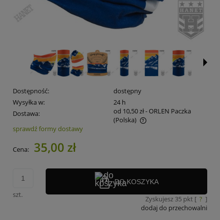
Dostępność:
dostępny
Wysyłka w:
24 h
od 10,50 zł
- ORLEN Paczka
Dostawa:
(Polska)
sprawdź formy dostawy
Cena nie zawiera ewentualnych kosztów płatności
35,00 zł
Cena:
DO KOSZYKA
szt.
Zyskujesz
35
pkt [
?
]
dodaj do przechowalni