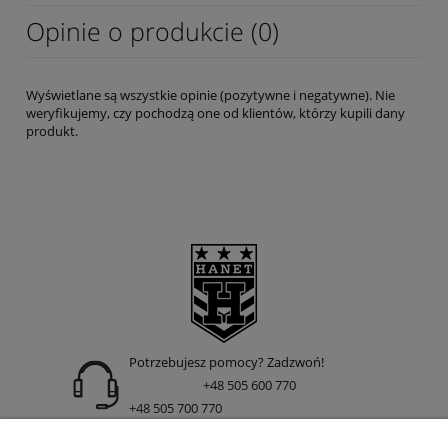
Opinie o produkcie (0)
Wyświetlane są wszystkie opinie (pozytywne i negatywne). Nie
weryfikujemy, czy pochodzą one od klientów, którzy kupili dany
produkt.
Potrzebujesz pomocy? Zadzwoń!
+48 505 600 770
+48 505 700 770
adres: