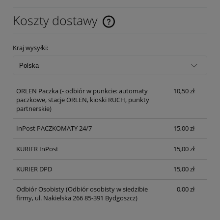
Koszty dostawy
Cena nie zawiera ewentualnych kosztów płatności
Kraj wysyłki:
ORLEN Paczka
(- odbiór w punkcie: automaty
10,50 zł
paczkowe, stacje ORLEN, kioski RUCH, punkty
partnerskie)
InPost PACZKOMATY 24/7
15,00 zł
KURIER InPost
15,00 zł
KURIER DPD
15,00 zł
Odbiór Osobisty
(Odbiór osobisty w siedzibie
0,00 zł
firmy, ul. Nakielska 266 85-391 Bydgoszcz)