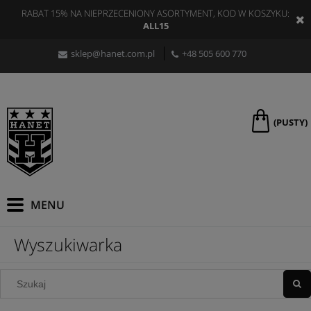
RABAT 15% NA NIEPRZECENIONY ASORTYMENT, KOD W KOSZYKU:
ALL15
sklep@hanet.com.pl
+48 505 600 770
(PUSTY)
Wyszukiwarka