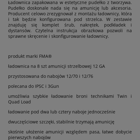
Ładownica zapakowana w estetyczne pudełko z tworzywa.
Pudełko doskonale nada się na amunicję lub akcesoria.
Producent celowo zrezygnował z montażu ładownicy, która
i tak będzie konfigurowana pod strzelca. W zestawie
znajduję się komplet śrub, nakrętek, podkładek i
dystansów. Czytelna instrukcja obrazkowa pozwoli na
sprawne skręcenie i skonfigurowanie ładownicy.
produkt marki FMA®
ładownica na 8 szt amunicji strzelbowej 12 GA
przystosowana do nabojów 12/70 i 12/76
polecana do IPSC i 3Gun
umożliwia szybkie ładowanie broni technikami Twin i
Quad Load
ładowanie pod dwa lub cztery naboje jednocześnie
dwuczęściowe szczęki, stabilnie trzymają amunicję
skośnie ułożenie amunicji względem pasa, łatwe dobycie
pierwszych nabojów