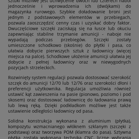
sztuki możliwe jest uchwycenie dwóch lub czterech naboi
jednocześnie i wprowadzenia ich (dwójkami) do
magazynka rurowego. Szybkie doładowanie broni jest
jednym z podstawowych elementów w przebiegach,
pozwala zaoszczędzić cenny czas i uzyskać dobry faktor.
Dwuczęściowe szczęki zaciskają się na łusce lub okuciu
zapewniając stabilne trzymanie amunicji - naboje nie
wypadają podczas przebiegów. Szczęki zostały
umieszczone schodkowo (skośnie)
do płytki i pasa, co
ułatwia dobycie pierwszych sztuk z ładownicy (więcej
miejsca na palce). Schodkowe ułożenie amunicji ułatwia jej
dobycie z pełnej ładownicy oraz w niewygodnych
pozycjach strzeleckich.
Rozwinięty system regulacji pozwala dostosować szerokość
szczęk do amunicji 12/70 lub 12/76 oraz szerokości dłoni i
preferencji użytkownika. Regulacja umożliwia również
ustawić kąt zawieszenia na pasie (pionowo, poziomo i pod
skosem) oraz dostosować ładownicę do ładowania prawą
lub lewą ręką. Dzięki podkładkom możliwe jest także
ustawienie odległości ładownicy od pasa.
Solidna konstrukcja wykonana z aluminium (płytka),
kompozytu wzmacnianego włóknem szklanym (szczęki z
podstawą) oraz tworzywa POM (klamra do pasa). Sztywna
płytka została wykonana techniką CNC, liczne wybrania