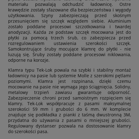
materiału pozwalają odchudzić ładownicę. Ostre
krawędzie zostały sfazowane dla bezpieczeństwa i wygody
użytkowania. Szyny zabezpieczają przed skośnym
przesunięciem się szczęk względem siebie. Aluminium
zostało poddane procesowi szczotkowania i twardej
anodyzacji. Każda ze podstaw szczęk mocowana jest do
płytki za pomocą trzech śrub, co zabezpiecza przed
rozregulowaniem ustawienia szerokości szczęk.
Samokontrujące śruby mocujące klamrę do płytki - nie
luzują się. Śruby zostały poddane procesowi niklowania,
odporne na korozje.
Klamra typu Tek-Lok powala na szybki i stabilny montaż
ładownicy na pasie lub systemie Molle z szerokimi pętlami
poziomymi. Klamra jest rozpinana, dzięki czemu
mocowanie na pasie nie wymaga jego ściągnięcia. Solidny,
metalowy trzpień zawiasu gwarantuje odporność.
Zabezpieczenie chroni przed
samoistnym
rozpięciem
się
klamry. Tek-Lok współpracuje z pasami maksymalnej
szerokości 59 mm i grubości do 6 mm. W komplecie
znajduje się podkładka z pianki z taśmą dwustronną 3M,
przydatna do używania z pasami o mniejszej grubości.
Regulowany dystanser pozwala na dostosowanie klamry
do szerokości pasa.