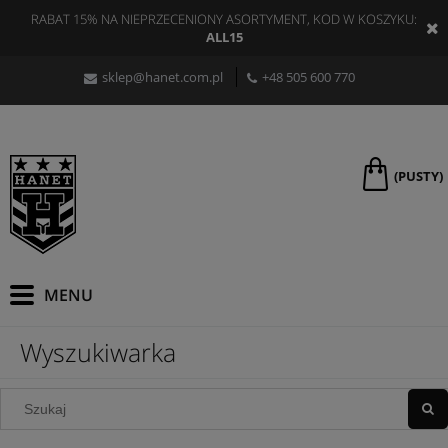
RABAT 15% NA NIEPRZECENIONY ASORTYMENT, KOD W KOSZYKU:
ALL15
sklep@hanet.com.pl
+48 505 600 770
(PUSTY)
Wyszukiwarka