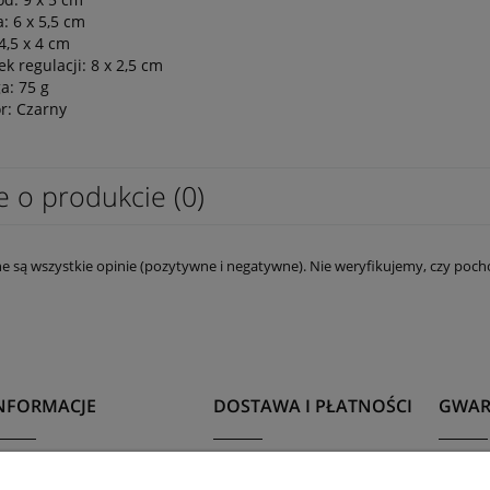
: 6 x 5,5 cm
 4,5 x 4 cm
k regulacji: 8 x 2,5 cm
a: 75 g
or: Czarny
e o produkcie (0)
e są wszystkie opinie (pozytywne i negatywne). Nie weryfikujemy, czy pocho
NFORMACJE
DOSTAWA I PŁATNOŚCI
GWAR
egulamin
Dostawa
Gwara