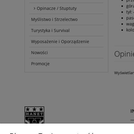
góra
Opinacze / Stuptuty
tył:
pase
Myślistwo i Strzelectwo
wag
kol
Turystyka i Survival
Wyposażenie i Oporządzenie
Opini
Nowości
Promocje
Wyświetlan
I
R