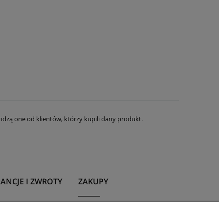
dzą one od klientów, którzy kupili dany produkt.
ANCJE I ZWROTY
ZAKUPY
ncja
Program lojalnościowy