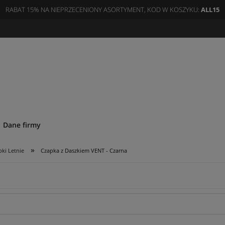
RABAT 15% NA NIEPRZECENIONY ASORTYMENT, KOD W KOSZYKU:
ALL15
Dane firmy
»
pki Letnie
Czapka z Daszkiem VENT - Czarna