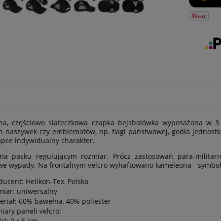
na, częściowo siateczkowa czapka bejsbolówka wyposażona w 3 p
 naszywek czy emblematów, np. flagi państwowej, godła jednostk
apce indywidualny charakter.
na pasku regulującym rozmiar. Prócz zastosowań para-militarn
e wypady. Na frontalnym velcro wyhaftowano kameleona - symbol
ducent: Helikon-Tex, Polska
miar: uniwersalny
eriał: 60% bawełna, 40% poliester
iary paneli velcro:
ód: 9 x 5 cm