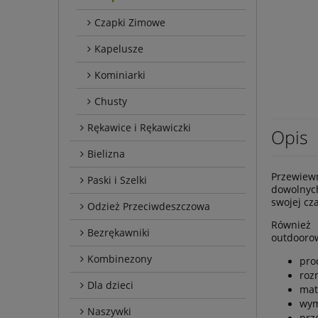
Czapki Zimowe
Kapelusze
Kominiarki
Chusty
Rękawice i Rękawiczki
Opis
Bielizna
Przewiew
Paski i Szelki
dowolnych
swojej cz
Odzież Przeciwdeszczowa
Również 
Bezrękawniki
outdoorow
Kombinezony
pro
roz
Dla dzieci
mat
wym
Naszywki
prz