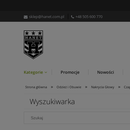
sklep@hanet.com.pl
+48 505 600 770
Kategorie
Promocje
Nowości
»
»
»
Strona główna
Odzież i Obuwie
Nakrycia Głowy
Cza
Wyszukiwarka