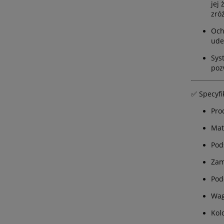
jej
zró
Och
ude
Sys
poz
✅ Specyfi
Pro
Mat
Pod
Zam
Pod
Wag
Kolo