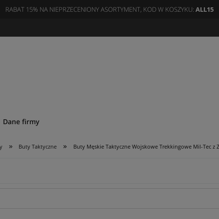
RABAT 15% NA NIEPRZECENIONY ASORTYMENT, KOD W KOSZYKU:
ALL15
Dane firmy
»
»
y
Buty Taktyczne
Buty Męskie Taktyczne Wojskowe Trekkingowe Mil-Tec z