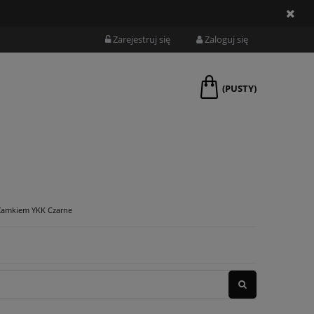
Zarejestruj się
Zaloguj się
(PUSTY)
 Zamkiem YKK Czarne