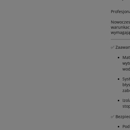
Profesjon
Nowoczes
warunkach
wymagają 
✅ Zaawan
Mat
wyt
wod
Sys
bły
zab
Izo
sto
✅ Bezpiec
Pod