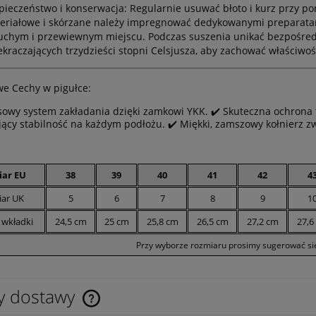
pieczeństwo i konserwacja:
Regularnie usuwać błoto i kurz przy po
eriałowe i skórzane należy impregnować dedykowanymi preparat
uchym i przewiewnym miejscu. Podczas suszenia unikać bezpośredn
ekraczających
trzydzieści stopni Celsjusza
, aby zachować właściwośc
e Cechy w pigułce:
sowy system zakładania dzięki zamkowi YKK. ✔️ Skuteczna ochrona 
ący stabilność na każdym podłożu. ✔️ Miękki, zamszowy kołnierz z
ar EU
38
39
40
41
42
4
ar UK
5
6
7
8
9
1
 wkładki
24,5 cm
25 cm
25,8 cm
26,5 cm
27,2 cm
27,6
Przy wyborze rozmiaru prosimy sugerować się
y dostawy