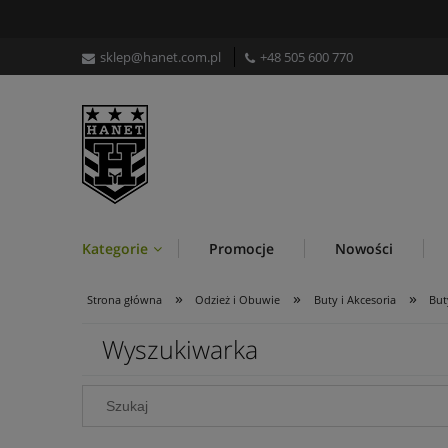
sklep@hanet.com.pl
+48 505 600 770
Kategorie
Promocje
Nowości
»
»
»
Strona główna
Odzież i Obuwie
Buty i Akcesoria
But
Wyszukiwarka