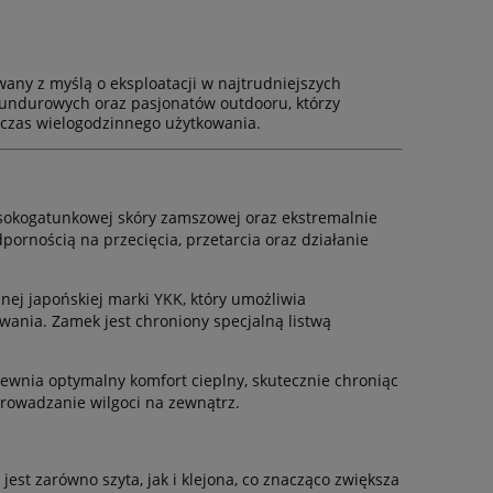
wany z myślą o eksploatacji w najtrudniejszych
undurowych oraz pasjonatów outdooru, którzy
dczas wielogodzinnego użytkowania.
sokogatunkowej skóry zamszowej oraz ekstremalnie
ornością na przecięcia, przetarcia oraz działanie
 japońskiej marki YKK, który umożliwia
wania. Zamek jest chroniony specjalną listwą
wnia optymalny komfort cieplny, skutecznie chroniąc
rowadzanie wilgoci na zewnątrz.
st zarówno szyta, jak i klejona, co znacząco zwiększa