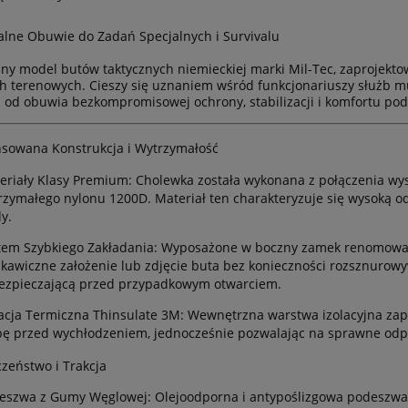
alne Obuwie do Zadań Specjalnych i Survivalu
ny model butów taktycznych niemieckiej marki
Mil-Tec
, zaprojekto
 terenowych. Cieszy się uznaniem wśród funkcjonariuszy służb m
od obuwia bezkompromisowej ochrony, stabilizacji i komfortu po
sowana Konstrukcja i Wytrzymałość
eriały Klasy Premium:
Cholewka została wykonana z połączenia wy
rzymałego nylonu 1200D. Materiał ten charakteryzuje się wysoką odp
y.
tem Szybkiego Zakładania:
Wyposażone w boczny zamek renomowanej
skawiczne założenie lub zdjęcie buta bez konieczności rozsznurowy
ezpieczającą przed przypadkowym otwarciem.
lacja Termiczna Thinsulate 3M:
Wewnętrzna warstwa izolacyjna zape
pę przed wychłodzeniem, jednocześnie pozwalając na sprawne odp
zeństwo i Trakcja
eszwa z Gumy Węglowej:
Olejoodporna i antypoślizgowa podeszwa je