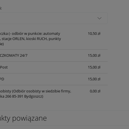
Cena nie zawiera ewentualnych kosztów
i:
płatności
czka
(- odbiór w punkcie: automaty
10,50 zł
 stacje ORLEN, kioski RUCH, punkty
ie)
ACZKOMATY 24/7
15,00 zł
nPost
15,00 zł
PD
15,00 zł
obisty
(Odbiór osobisty w siedzibie firmy,
0,00 zł
lska 266 85-391 Bydgoszcz)
kty powiązane