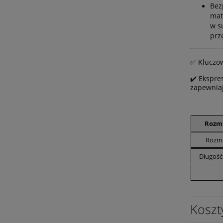
Bez
mat
w s
prz
✅ Kluczow
✔️ Ekspre
zapewniaj
Rozmi
Rozmi
Długość
Koszt