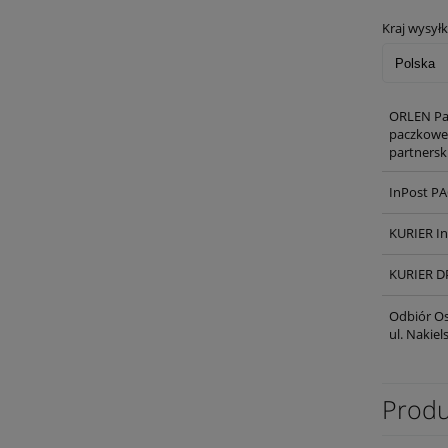
Kraj wysyłk
ORLEN Pa
paczkowe,
partnersk
InPost P
KURIER I
KURIER D
Odbiór Os
ul. Nakie
Produ