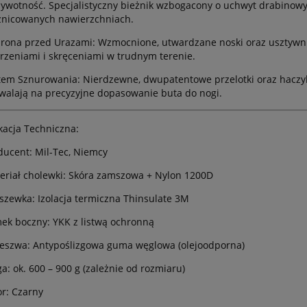
 żywotność. Specjalistyczny bieżnik wzbogacony o uchwyt drabinowy
żnicowanych nawierzchniach.
rona przed Urazami:
Wzmocnione, utwardzane noski oraz usztywnion
rzeniami i skręceniami w trudnym terenie.
tem Sznurowania:
Nierdzewne, dwupatentowe przelotki oraz hacz
walają na precyzyjne dopasowanie buta do nogi.
kacja Techniczna:
ducent:
Mil-Tec, Niemcy
eriał cholewki:
Skóra zamszowa + Nylon 1200D
szewka:
Izolacja termiczna Thinsulate 3M
ek boczny:
YKK z listwą ochronną
eszwa:
Antypoślizgowa guma węglowa (olejoodporna)
a:
ok. 600 – 900 g (zależnie od rozmiaru)
r:
Czarny