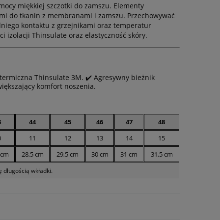
mocy miękkiej szczotki do zamszu. Elementy
ami do tkanin z membranami i zamszu. Przechowywać
iego kontaktu z grzejnikami oraz temperatur
i izolacji Thinsulate oraz elastyczność skóry.
termiczna Thinsulate 3M. ✔️ Agresywny bieżnik
większający komfort noszenia.
3
44
45
46
47
48
0
11
12
13
14
15
 cm
28,5 cm
29,5 cm
30 cm
31 cm
31,5 cm
 długością wkładki.