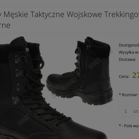
y Męskie Taktyczne Wojskowe Trekking
rne
Dostępnoś
Wysyłka w
Dostawa:
2
Cena:
Cena nie zawie
płatności
*
Rozmiar:
szt
*
- Pole w