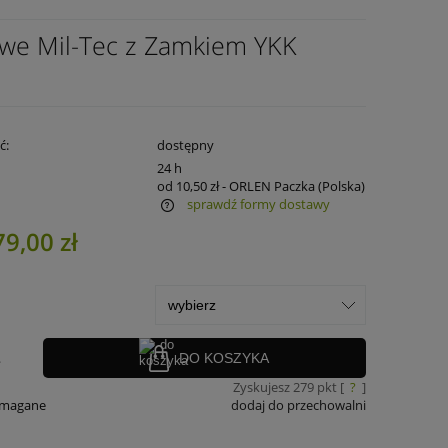
owe Mil-Tec z Zamkiem YKK
ć:
dostępny
:
24 h
od 10,50 zł
- ORLEN Paczka
(Polska)
sprawdź formy dostawy
79,00 zł
ra ewentualnych kosztów
.
DO KOSZYKA
Zyskujesz
279
pkt [
?
]
ymagane
dodaj do przechowalni