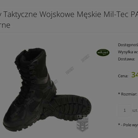
y Taktyczne Wojskowe Męskie Mil-Tec P
rne
Dostępnoś
Wysyłka w
Dostawa:
3
Cena:
Cena nie zawie
płatności
*
Rozmiar:
szt
*
- Pole w