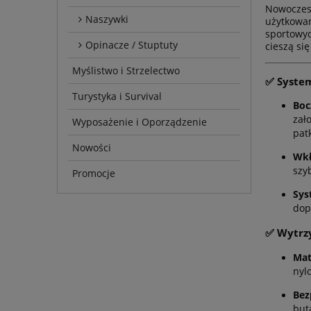
Nowoczes
Naszywki
użytkowan
sportowyc
Opinacze / Stuptuty
cieszą si
Myślistwo i Strzelectwo
✅ System
Turystyka i Survival
Boc
zał
Wyposażenie i Oporządzenie
pat
Nowości
Wkł
szy
Promocje
Sys
dop
✅ Wytrz
Mat
nyl
Bez
but