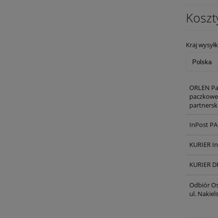
Koszt
Kraj wysyłk
ORLEN Pa
paczkowe,
partnersk
InPost P
KURIER I
KURIER D
Odbiór Os
ul. Nakie