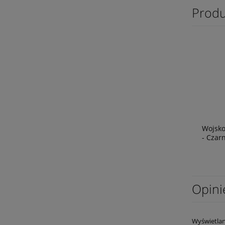
Produ
Wojsko
- Czar
Opini
Wyświetlan