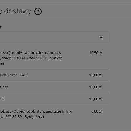
y dostawy
Cena nie zawiera ewentualnych kosztów
i:
płatności
czka
(- odbiór w punkcie: automaty
10,50 zł
 stacje ORLEN, kioski RUCH, punkty
ie)
ACZKOMATY 24/7
15,00 zł
nPost
15,00 zł
PD
15,00 zł
obisty
(Odbiór osobisty w siedzibie firmy,
0,00 zł
lska 266 85-391 Bydgoszcz)