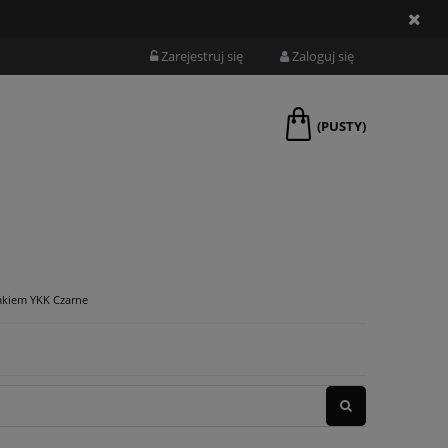
Zarejestruj się
Zaloguj się
(PUSTY)
mkiem YKK Czarne