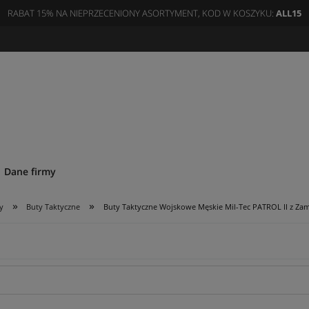
RABAT 15% NA NIEPRZECENIONY ASORTYMENT, KOD W KOSZYKU:
ALL15
Dane firmy
»
»
y
Buty Taktyczne
Buty Taktyczne Wojskowe Męskie Mil-Tec PATROL II z Za