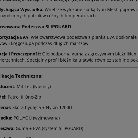
ychająca Wyściółka:
Wnętrze wyłożone siatką typu Mesh poprawia 
logodzinnych patroli w różnych temperaturach.
nsowana Podeszwa SLIPGUARD
rtyzacja EVA:
Wielowarstwowa podeszwa z pianką EVA doskonale a
wów i kręgosłupa podczas długich marszów.
kcja i Przyczepność:
Olejoodporna guma z agresywnym bieżnikiem za
ierzchniach. Specjalny profil bieżnika ułatwia również stabilne po
ikacja Techniczna:
ducent:
Mil-Tec (Niemcy)
el:
Patrol II One-Zip
eriał:
Skóra bydlęca + Nylon 1200D
adka:
POLIYOU (wyjmowana)
eszwa:
Guma + EVA (system SLIPGUARD)