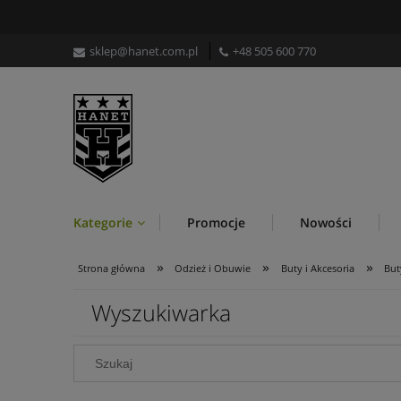
sklep@hanet.com.pl
+48 505 600 770
Kategorie
Promocje
Nowości
»
»
»
Strona główna
Odzież i Obuwie
Buty i Akcesoria
But
Wyszukiwarka