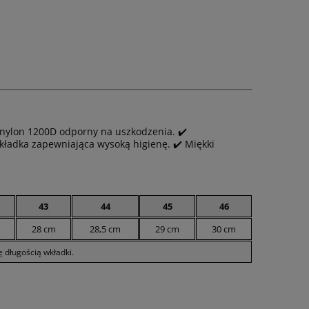
 nylon 1200D odporny na uszkodzenia. ✔️
kładka zapewniająca wysoką higienę. ✔️ Miękki
43
44
45
46
28 cm
28,5 cm
29 cm
30 cm
 długością wkładki.