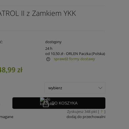
ATROL II z Zamkiem YKK
ć:
dostępny
:
24 h
od 10,50 zł
- ORLEN Paczka
(Polska)
sprawdź formy dostawy
48,99 zł
ra ewentualnych kosztów
.
DO KOSZYKA
Zyskujesz
348
pkt [
?
]
ymagane
dodaj do przechowalni