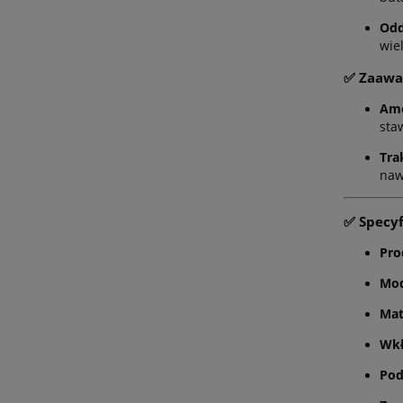
Odd
wie
✅ Zaawa
Amo
sta
Tra
naw
✅ Specyf
Pro
Mod
Mat
Wkł
Pod