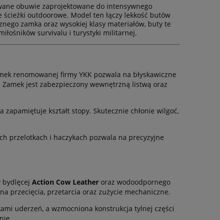
ane obuwie zaprojektowane do intensywnego
ścieżki outdoorowe. Model ten łączy lekkość butów
nego zamka oraz wysokiej klasy materiałów, buty te
ośników survivalu i turystyki militarnej.
mek renomowanej firmy YKK pozwala na błyskawiczne
. Zamek jest zabezpieczony wewnętrzną listwą oraz
 zapamiętuje kształt stopy. Skutecznie chłonie wilgoć,
ch przelotkach i haczykach pozwala na precyzyjne
 bydlęcej
Action Cow Leather
oraz wodoodpornego
na przecięcia, przetarcia oraz zużycie mechaniczne.
ami uderzeń, a wzmocniona konstrukcja tylnej części
nie.