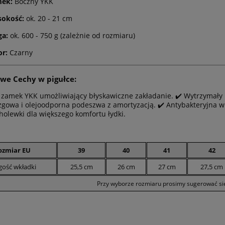
ek:
Boczny YKK
okość:
ok. 20 - 21 cm
a:
ok. 600 - 750 g (zależnie od rozmiaru)
or:
Czarny
we Cechy w pigułce:
 zamek YKK umożliwiający błyskawiczne zakładanie. ✔️ Wytrzymały
zgowa i olejoodporna podeszwa z amortyzacją. ✔️ Antybakteryjna w
cholewki dla większego komfortu łydki.
ozmiar EU
39
40
41
42
gość wkładki
25,5 cm
26 cm
27 cm
27,5 cm
Przy wyborze rozmiaru prosimy sugerować się