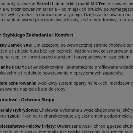
ne buty taktyczne
Patrol II
niemieckiej marki
Mil-Tec
to zaawansow
ia w zróżnicowanym terenie – od miejskich bruków po wymagające 
h z wytrzymałością obuwia operacyjnego. Dzięki zastosowaniu bocz
ę uznaniem wśród pracowników ochrony, służb mundurowych oraz mił
 Szybkiego Zakładania i Komfort
zny Zamek YKK:
Umieszczony po wewnętrznej stronie cholewki za
ożenie i zdjęcie buta bez konieczności każdorazowego sznurowania
ką na rzep, co chroni przed otarciami i przypadkowym rozpięciem.
adka POLIYOU:
Antybakteryjna i anatomicznie profilowana wkładka
bko schnie i redukuje powstawanie nieprzyjemnych zapachów.
tem Sznurowania:
9-dołkowy system oparty na lekkich, nierdzewny
asowanie napięcia buta do stopy.
ymałość i Ochrona Stopy
eriały Hybrydowe:
Cholewka wykonana z wyselekcjonowanej skóry
onu
1200D
. Tkanina ta charakteryzuje się ekstremalną odpornością 
pieczeństwo Palców i Pięty:
Utwardzane noski chronią przed skutk
a stabilizuje kostkę, minimalizując ryzyko skręcenia w trudnym tere