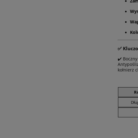
Zam
Wys
Wag
Kol
✅ Kluczo
✔️ Boczny
Antypośli
kołnierz 
R
Dłu