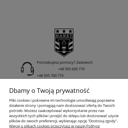
Potrzebujesz pomocy? Zadzwoń!
+48 505 600 770
+48 505 700 770
adres:
Dbamy o Twoją prywatność
ul. Nakielska 266 85-391 Bydgoszcz
Pliki cookies i pokrewne im technologie umożliwiają poprawne
działanie strony i pomagają nam dostosować ofertę do Twoich
potrzeb. Możesz zaakceptować wykorzystanie przez nas
wszystkich tych plików i przejść do sklepu lub dostosować użycie
INFORMACJE
plików do swoich preferencji, wybierając opcję "Dostosuj zgody".
Więcej o plikach cookies przeczytasz w naszej Polityce