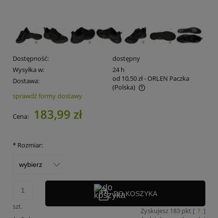
Dostępność:
dostępny
Wysyłka w:
24 h
od 10,50 zł
- ORLEN Paczka
Dostawa:
(Polska)
sprawdź formy dostawy
Cena nie zawiera ewentualnych kosztów płatności
183,99 zł
Cena:
*
Rozmiar:
DO KOSZYKA
szt.
Zyskujesz
183
pkt [
?
]