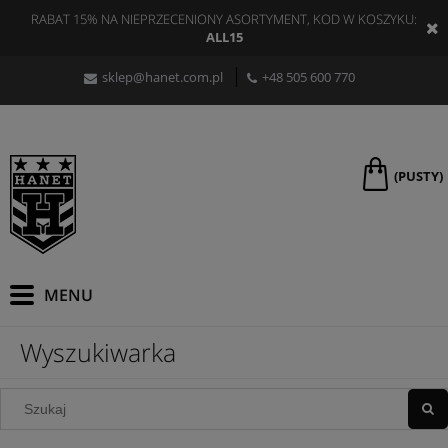
RABAT 15% NA NIEPRZECENIONY ASORTYMENT, KOD W KOSZYKU:
ALL15
sklep@hanet.com.pl
+48 505 600 770
(PUSTY)
Wyszukiwarka