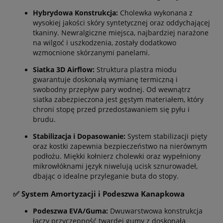
Hybrydowa Konstrukcja:
Cholewka wykonana z
wysokiej jakości skóry syntetycznej oraz oddychającej
tkaniny. Newralgiczne miejsca, najbardziej narażone
na wilgoć i uszkodzenia, zostały dodatkowo
wzmocnione skórzanymi panelami.
Siatka 3D Airflow:
Struktura plastra miodu
gwarantuje doskonałą wymianę termiczną i
swobodny przepływ pary wodnej. Od wewnątrz
siatka zabezpieczona jest gęstym materiałem, który
chroni stopę przed przedostawaniem się pyłu i
brudu.
Stabilizacja i Dopasowanie:
System stabilizacji pięty
oraz kostki zapewnia bezpieczeństwo na nierównym
podłożu. Miękki kołnierz cholewki oraz wypełniony
mikrowłóknami język niwelują ucisk sznurowadeł,
dbając o idealne przyleganie buta do stopy.
✅ System Amortyzacji i Podeszwa Kanapkowa
Podeszwa EVA/Guma:
Dwuwarstwowa konstrukcja
łączy przyczepność twardej gumy z doskonałą