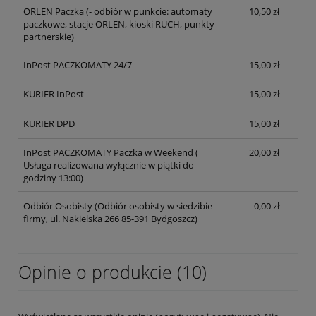
ORLEN Paczka
(- odbiór w punkcie: automaty
10,50 zł
paczkowe, stacje ORLEN, kioski RUCH, punkty
partnerskie)
InPost PACZKOMATY 24/7
15,00 zł
KURIER InPost
15,00 zł
KURIER DPD
15,00 zł
InPost PACZKOMATY Paczka w Weekend
(
20,00 zł
Usługa realizowana wyłącznie w piątki do
godziny 13:00)
Odbiór Osobisty
(Odbiór osobisty w siedzibie
0,00 zł
firmy, ul. Nakielska 266 85-391 Bydgoszcz)
Opinie o produkcie (10)