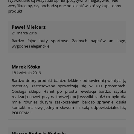
Wyświetlane są wszystkie opinie (pozytywne i negatywne). Nie
weryfikujemy, czy pochodzą one od klientów, którzy kupili dany
produkt.
Paweł Mielcarz
21 marca 2019
Bardzo fajne buty sportowe. Żadnych napisów ani logo,
wygodne i eleganckie.
Marek Kóska
18 kwietnia 2019
Bardzo dobry produkt bardzo lekkie z odpowiednią wentylacją
materiały zastosowane sprawdzają się w 100 procentach.
Obsługa sklepu Hanet po prostu rewelacja bardzo szybka
realizacja nawet przy najtańszej opcji wysyłki za 6zł co było dla
mnie również dużym zaskoczeniem bardzo sprawnie działa
kontakt mailowy jednym słowem i z całą odpowiedzialnością
POLECAM!!!
Marcin Bielecki Bielecki