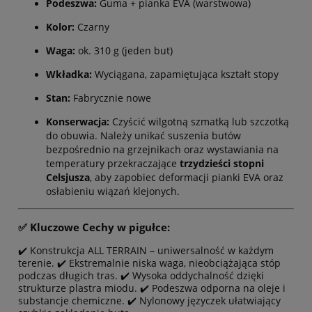
Podeszwa:
Guma + pianka EVA (warstwowa)
Kolor:
Czarny
Waga:
ok. 310 g (jeden but)
Wkładka:
Wyciągana, zapamiętująca kształt stopy
Stan:
Fabrycznie nowe
Konserwacja:
Czyścić wilgotną szmatką lub szczotką
do obuwia. Należy unikać suszenia butów
bezpośrednio na grzejnikach oraz wystawiania na
temperatury przekraczające
trzydzieści stopni
Celsjusza
, aby zapobiec deformacji pianki EVA oraz
osłabieniu wiązań klejonych.
✅ Kluczowe Cechy w pigułce:
✔️ Konstrukcja ALL TERRAIN – uniwersalność w każdym
terenie. ✔️ Ekstremalnie niska waga, nieobciążająca stóp
podczas długich tras. ✔️ Wysoka oddychalność dzięki
strukturze plastra miodu. ✔️ Podeszwa odporna na oleje i
substancje chemiczne. ✔️ Nylonowy języczek ułatwiający