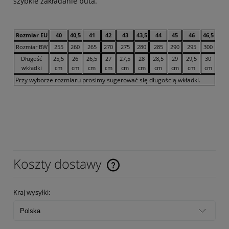
szybkie zakładanie buta.
Rozmiar EU
40
40,5
41
42
43
43,5
44
45
46
46,5
Rozmiar BW
255
260
265
270
275
280
285
290
295
300
Długość
25,5
26
26,5
27
27,5
28
28,5
29
29,5
30
wkładki
cm
cm
cm
cm
cm
cm
cm
cm
cm
cm
Przy wyborze rozmiaru prosimy sugerować się długością wkładki.
Koszty dostawy
Cena nie zawiera ewentualnych kosztów płatności
Kraj wysyłki: