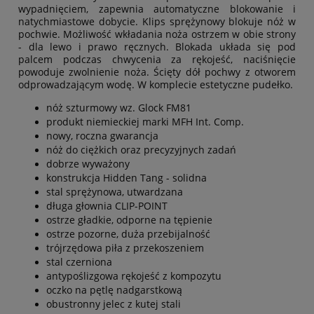
wypadnięciem, zapewnia automatyczne blokowanie i
natychmiastowe dobycie. Klips sprężynowy blokuje nóż w
pochwie. Możliwość wkładania noża ostrzem w obie strony
- dla lewo i prawo ręcznych. Blokada układa się pod
palcem podczas chwycenia za rękojeść, naciśnięcie
powoduje zwolnienie noża. Ścięty dół pochwy z otworem
odprowadzającym wodę. W komplecie estetyczne pudełko.
nóż szturmowy wz. Glock FM81
produkt niemieckiej marki MFH Int. Comp.
nowy, roczna gwarancja
nóż do ciężkich oraz precyzyjnych zadań
dobrze wyważony
konstrukcja Hidden Tang - solidna
stal sprężynowa, utwardzana
długa głownia CLIP-POINT
ostrze gładkie, odporne na tępienie
ostrze pozorne, duża przebijalność
trójrzędowa piła z przekoszeniem
stal czerniona
antypoślizgowa rękojeść z kompozytu
oczko na pętlę nadgarstkową
obustronny jelec z kutej stali