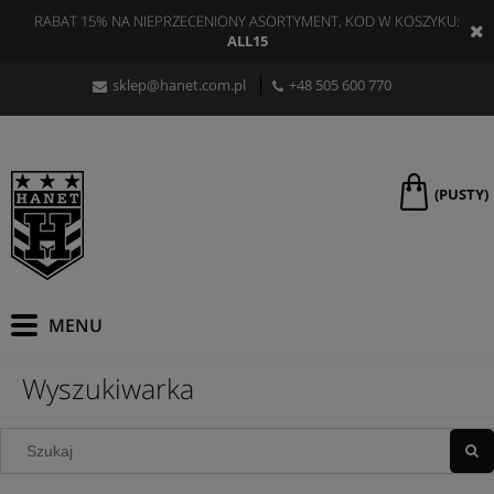
RABAT 15% NA NIEPRZECENIONY ASORTYMENT, KOD W KOSZYKU:
ALL15
sklep@hanet.com.pl
+48 505 600 770
(PUSTY)
Wyszukiwarka