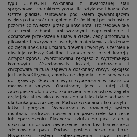
typu CLIP-POINT wykonana z utwardzanej stali
sprężynowej, charakterystyczna dla sztyletów i bagnetów.
Ostrze gładkie, szlifowane pod kątem gwarantującym
większą odporność na tępienie. Przód klingi posiada ostrze
pozorne co zwiększa przebijalność noża. Trójrzędowa piła
z ostrymi zębami umieszczonymi naprzemiennie i
dodatkowe przekoszenie ułatwia cięcie. Zęby umożliwiają
piłowanie i rozrywanie twardych materiałów - doskonałe
do cięcia linek, kabli, tkanin, drewna i tworzyw. Czernienie
niweluje refleksy świetlne i zabezpiecza przed korozją.
Antypoślizgowa, wyprofilowana rękojeść z wytrzymałego
kompozytu. Wrzecionowaty kształt, karbowania i
chropowata faktura zapewnia doskonały chwyt. Rękojeść
jest antypoślizgowa, amortyzuje drgania i nie przymarza
do rękawicy. Głowica chwytu wyposażona w oczko do
mocowania smyczy. Obustronny jelec z kutej stali,
zabezpiecza dłoń przed zsunięciem się na ostrze. Zagięta
część jelca służy jako otwieracz do butelek i daje podparcie
dla kciuka podczas cięcia. Pochwa wykonana z kompozytu -
lekka i poręczna. Wyposażona w rozwinięty system
montażu, możliwość noszenia na pasie, ciele, kamizelce
lub oporządzeniu. Elastyczna szlufka do pasa z opcją
otwarcia, umożliwia zawieszenie noża bez konieczności
zdejmowania pasa. Pochwa posiada oczko na linkę.
Nowatorski system zabezpieczenia noża przed