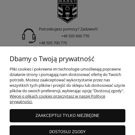
Potrzebujesz pomocy? Zadzwoń!
+48 505 600 770
+48 505 700 770
adres:
Dbamy o Twoją prywatność
ul. Nakielska 266 85-391 Bydgoszcz
Pliki cookies i pokrewne im technologie umożliwiają poprawne
działanie strony i pomagają nam dostosować ofertę do Twoich
potrzeb. Możesz zaakceptować wykorzystanie przez nas
wszystkich tych plików i przejść do sklepu lub dostosować użycie
INFORMACJE
plików do swoich preferencji, wybierając opcję "Dostosuj zgody".
Więcej o plikach cookies przeczytasz w naszej Polityce
prywatności.
DOSTAWA I PŁATNOŚCI
ZAAKCEPTUJ TYLKO NIEZBĘDNE
GWARANCJE I ZWROTY
DOSTOSUJ ZGODY