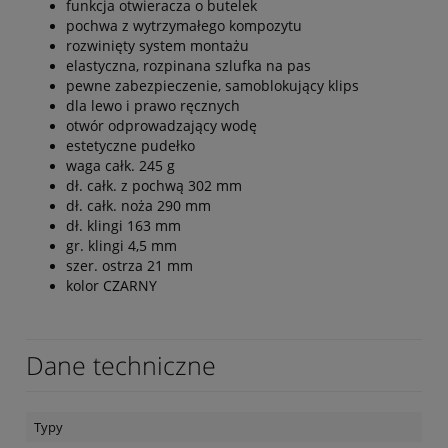
funkcja otwieracza o butelek
pochwa z wytrzymałego kompozytu
rozwinięty system montażu
elastyczna, rozpinana szlufka na pas
pewne zabezpieczenie, samoblokujący klips
dla lewo i prawo ręcznych
otwór odprowadzający wodę
estetyczne pudełko
waga całk. 245 g
dł. całk. z pochwą 302 mm
dł. całk. noża 290 mm
dł. klingi 163 mm
gr. klingi 4,5 mm
szer. ostrza 21 mm
kolor CZARNY
Dane techniczne
Typy